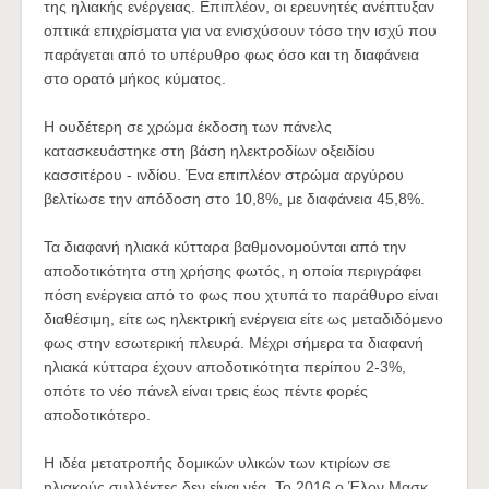
της ηλιακής ενέργειας. Επιπλέον, οι ερευνητές ανέπτυξαν
οπτικά επιχρίσματα για να ενισχύσουν τόσο την ισχύ που
παράγεται από το υπέρυθρο φως όσο και τη διαφάνεια
στο ορατό μήκος κύματος.
Η ουδέτερη σε χρώμα έκδοση των πάνελς
κατασκευάστηκε στη βάση ηλεκτροδίων οξειδίου
κασσιτέρου - ινδίου. Ένα επιπλέον στρώμα αργύρου
βελτίωσε την απόδοση στο 10,8%, με διαφάνεια 45,8%.
Τα διαφανή ηλιακά κύτταρα βαθμονομούνται από την
αποδοτικότητα στη χρήσης φωτός, η οποία περιγράφει
πόση ενέργεια από το φως που χτυπά το παράθυρο είναι
διαθέσιμη, είτε ως ηλεκτρική ενέργεια είτε ως μεταδιδόμενο
φως στην εσωτερική πλευρά. Μέχρι σήμερα τα διαφανή
ηλιακά κύτταρα έχουν αποδοτικότητα περίπου 2-3%,
οπότε το νέο πάνελ είναι τρεις έως πέντε φορές
αποδοτικότερο.
H ιδέα μετατροπής δομικών υλικών των κτιρίων σε
ηλιακούς συλλέκτες δεν είναι νέα. Το 2016 ο Έλον Μασκ