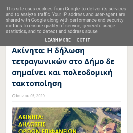
This site uses cookies from Google to deliver its services
and to analyze traffic. Your IP address and user-agent are
shared with Google along with performance and security
metrics to ensure quality of service, generate usage
statistics, and to detect and address abuse.
Αρχική σελίδα
ERGONCON
Ακίνητα: Η δήλωση τετραγωνικών
στο Δήμο δε σημαίνει και πολεοδομική τακτοποίηση
LEARN MORE
GOT IT
Ακίνητα: Η δήλωση
τετραγωνικών στο Δήμο δε
σημαίνει και πολεοδομική
τακτοποίηση
Ιουνίου 05, 2020