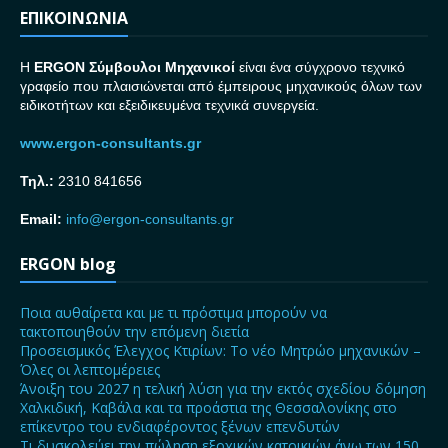
ΕΠΙΚΟΙΝΩΝΙΑ
H
ERGON Σ
ύμβουλοι Μηχανικοί
είναι ένα σύγχρονο τεχνικό
γραφείο που πλαισιώνεται από έμπειρους μηχανικούς όλων των
ειδικοτήτων και εξειδικευμένα τεχνικά συνεργεία.
www.ergon-consultants.gr
Τηλ.:
2310 841656
Email:
info@ergon-consultants.gr
ERGON blog
Ποια αυθαίρετα και με τι πρόστιμα μπορούν να
τακτοποιηθούν την επόμενη διετία
Προσεισμικός Έλεγχος Κτιρίων: Το νέο Μητρώο μηχανικών –
Όλες οι λεπτομέρειες
Άνοιξη του 2027 η τελική λύση για την εκτός σχεδίου δόμηση
Χαλκιδική, Καβάλα και τα προάστια της Θεσσαλονίκης στο
επίκεντρο του ενδιαφέροντος ξένων επενδυτών
Τι δυσκολεύει την πώληση εξοχικών κατοικιών άνω των 150