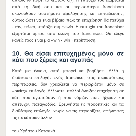
απλώς να πάρει τα λεφτά». Όχι. Η επιτυχία του εξαρτάται
από τη δική σου και οι περισσότεροι franchisors
ακολουθούν συστήματα αξιολόγησης και εκπαίδευσης,
ούτως ώστε να είναι βέβαιοι πως τη επιχείρηση θα πετύχει
- εάν, τελικά, υπάρξει συμφωνία. Η επιτυχία του franchisor
εξαρτάται άμεσα από εκείνη του franchisee. Θα έλεγε
κανείς πως είναι μια «win - win» περίπτωση.
10. Θα είσαι επιτυχημένος μόνο σε
κάτι που ξέρεις και αγαπάς
Κατά μια έννοια, αυτό μπορεί να βοηθήσει. Αλλά η
διαδικασία επιλογής ενός franchise, στις περισσότερες
περιπτώσεις, δεν χρειάζεται να περιορίζεται μόνο σε
«οικίες» επιλογές. Άλλωστε, πολλοί άνοιξαν επιχείρηση σε
κάτι που αγαπούσαν ή που νόμιζαν πως ήξεραν και
απέτυχαν παταγωδώς. Ερευνήστε τις προοπτικές και τις
διαθέσιμες επιλογές, χωρίς να τις περιορίζετε, αφήνοντας
τις σε κάποιον άλλον.
του Χρήστου Κοτσακά