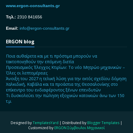
www.ergon-consultants.gr
Τηλ.:
2310 841656
Email:
info@ergon-consultants.gr
ERGON blog
Ποια αυθαίρετα και με τι πρόστιμα μπορούν να
τακτοποιηθούν την επόμενη διετία
Προσεισμικός Έλεγχος Κτιρίων: Το νέο Μητρώο μηχανικών –
Όλες οι λεπτομέρειες
Άνοιξη του 2027 η τελική λύση για την εκτός σχεδίου δόμηση
Χαλκιδική, Καβάλα και τα προάστια της Θεσσαλονίκης στο
επίκεντρο του ενδιαφέροντος ξένων επενδυτών
Τι δυσκολεύει την πώληση εξοχικών κατοικιών άνω των 150
τ.μ.
Designed by
TemplatesYard
| Distributed by
Blogger Templates
|
Customized by
ERGON Σύμβουλοι Μηχανικοί