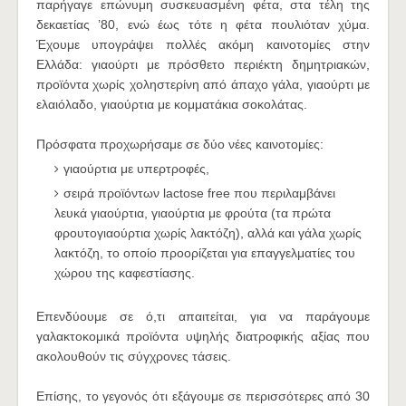
παρήγαγε επώνυμη συσκευασμένη φέτα, στα τέλη της
δεκαετίας ’80, ενώ έως τότε η φέτα πουλιόταν χύμα.
Έχουμε υπογράψει πολλές ακόμη καινοτομίες στην
Ελλάδα: γιαούρτι με πρόσθετο περιέκτη δημητριακών,
προϊόντα χωρίς χοληστερίνη από άπαχο γάλα, γιαούρτι με
ελαιόλαδο, γιαούρτια με κομματάκια σοκολάτας.
Πρόσφατα προχωρήσαμε σε δύο νέες καινοτομίες:
γιαούρτια με υπερτροφές,
σειρά προϊόντων lactose free που περιλαμβάνει
λευκά γιαούρτια, γιαούρτια με φρούτα (τα πρώτα
φρουτογιαούρτια χωρίς λακτόζη), αλλά και γάλα χωρίς
λακτόζη, το οποίο προορίζεται για επαγγελματίες του
χώρου της καφεστίασης.
Επενδύουμε σε ό,τι απαιτείται, για να παράγουμε
γαλακτοκομικά προϊόντα υψηλής διατροφικής αξίας που
ακολουθούν τις σύγχρονες τάσεις.
Επίσης, το γεγονός ότι εξάγουμε σε περισσότερες από 30