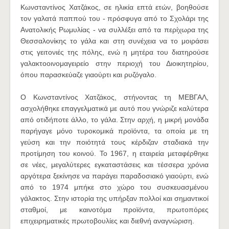
Κωνσταντίνος Χατζάκος, σε ηλικία επτά ετών, βοηθούσε
τον γαλατά παππού του - πρόσφυγα από το Σχολάρι της
Ανατολικής Ρωμυλίας - να συλλέξει από τα περίχωρα της
Θεσσαλονίκης το γάλα και στη συνέχεια να το μοιράσει
στις γειτονιές της πόλης, ενώ η μητέρα του διατηρούσε
γαλακτοοινομαγειρείο στην περιοχή του Διοικητηρίου,
όπου παρασκεύαζε γιαούρτι και ρυζόγαλο.
Ο Κωνσταντίνος Χατζάκος, στήνοντας τη ΜΕΒΓΑΛ,
ασχολήθηκε επαγγελματικά με αυτό που γνώριζε καλύτερα
από οτιδήποτε άλλο, το γάλα. Στην αρχή, η μικρή μονάδα
παρήγαγε μόνο τυροκομικά προϊόντα, τα οποία με τη
γεύση και την ποιότητά τους κέρδιζαν σταδιακά την
προτίμηση του κοινού. Το 1967, η εταιρεία μεταφέρθηκε
σε νέες, μεγαλύτερες εγκαταστάσεις και τέσσερα χρόνια
αργότερα ξεκίνησε να παράγει παραδοσιακό γιαούρτι, ενώ
από το 1974 μπήκε στο χώρο του συσκευασμένου
γάλακτος. Στην ιστορία της υπήρξαν πολλοί και σημαντικοί
σταθμοί, με καινοτόμα προϊόντα, πρωτοπόρες
επιχειρηματικές πρωτοβουλίες και διεθνή αναγνώριση.