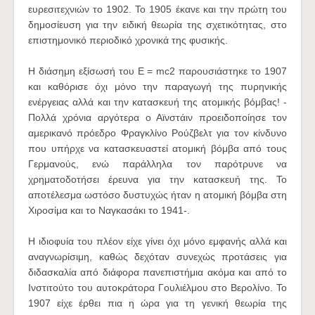
ευρεσιτεχνιών το 1902. Το 1905 έκανε και την πρώτη του
δημοσίευση για την ειδική θεωρία της σχετικότητας, στο
επιστημονικό περιοδικό χρονικά της φυσικής.
Η διάσημη εξίσωσή του E = mc2 παρουσιάστηκε το 1907
και καθόρισε όχι μόνο την παραγωγή της πυρηνικής
ενέργειας αλλά και την κατασκευή της ατομικής βόμβας! -
Πολλά χρόνια αργότερα ο Αϊνστάιν προειδοποίησε τον
αμερικανό πρόεδρο Φραγκλίνο Ρούζβελτ για τον κίνδυνο
που υπήρχε να κατασκευαστεί ατομική βόμβα από τους
Γερμανούς, ενώ παράλληλα τον παρότρυνε να
χρηματοδοτήσει έρευνα για την κατασκευή της. Το
αποτέλεσμα ωστόσο δυστυχώς ήταν η ατομική βόμβα στη
Χιροσίμα και το Ναγκασάκι το 1941-.
Η ιδιοφυία του πλέον είχε γίνει όχι μόνο εμφανής αλλά και
αναγνωρίσιμη, καθώς δεχόταν συνεχώς προτάσεις για
διδασκαλία από διάφορα πανεπιστήμια ακόμα και από το
Ινστιτούτο του αυτοκράτορα Γουλιέλμου στο Βερολίνο. Το
1907 είχε έρθει πια η ώρα για τη γενική θεωρία της