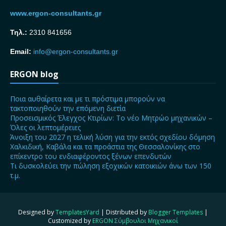
www.ergon-consultants.gr
Τηλ.:
2310 841656
Email:
info@ergon-consultants.gr
ERGON blog
Ποια αυθαίρετα και με τι πρόστιμα μπορούν να
τακτοποιηθούν την επόμενη διετία
Προσεισμικός Έλεγχος Κτιρίων: Το νέο Μητρώο μηχανικών –
Όλες οι λεπτομέρειες
Άνοιξη του 2027 η τελική λύση για την εκτός σχεδίου δόμηση
Χαλκιδική, Καβάλα και τα προάστια της Θεσσαλονίκης στο
επίκεντρο του ενδιαφέροντος ξένων επενδυτών
Τι δυσκολεύει την πώληση εξοχικών κατοικιών άνω των 150
τ.μ.
Designed by
TemplatesYard
| Distributed by
Blogger Templates
|
Customized by
ERGON Σύμβουλοι Μηχανικοί