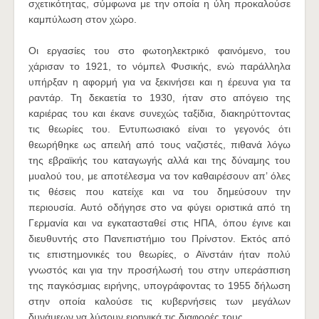
σχετικότητας, σύμφωνα με την οποία η ύλη προκαλούσε
καμπύλωση στον χώρο.
Οι εργασίες του στο φωτοηλεκτρικό φαινόμενο, του
χάρισαν το 1921, το νόμπελ Φυσικής, ενώ παράλληλα
υπήρξαν η αφορμή για να ξεκινήσει και η έρευνα για τα
ραντάρ. Τη δεκαετία το 1930, ήταν στο απόγειο της
καριέρας του και έκανε συνεχώς ταξίδια, διακηρύττοντας
τις θεωρίες του. Εντυπωσιακό είναι το γεγονός ότι
θεωρήθηκε ως απειλή από τους ναζιστές, πιθανά λόγω
της εβραϊκής του καταγωγής αλλά και της δύναμης του
μυαλού του, με αποτέλεσμα να τον καθαιρέσουν απ’ όλες
τις θέσεις που κατείχε και να του δημεύσουν την
περιουσία. Αυτό οδήγησε στο να φύγει οριστικά από τη
Γερμανία και να εγκατασταθεί στις ΗΠΑ, όπου έγινε και
διευθυντής στο Πανεπιστήμιο του Πρίνστον. Εκτός από
τις επιστημονικές του θεωρίες, ο Αϊνστάιν ήταν πολύ
γνωστός και για την προσήλωσή του στην υπεράσπιση
της παγκόσμιας ειρήνης, υπογράφοντας το 1955 δήλωση
στην οποία καλούσε τις κυβερνήσεις των μεγάλων
δυνάμεων να λύσουν ειρηνικά τις διαφορές τους.