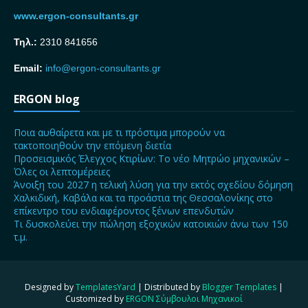
www.ergon-consultants.gr
Τηλ.:
2310 841656
Email:
info@ergon-consultants.gr
ERGON blog
Ποια αυθαίρετα και με τι πρόστιμα μπορούν να
τακτοποιηθούν την επόμενη διετία
Προσεισμικός Έλεγχος Κτιρίων: Το νέο Μητρώο μηχανικών –
Όλες οι λεπτομέρειες
Άνοιξη του 2027 η τελική λύση για την εκτός σχεδίου δόμηση
Χαλκιδική, Καβάλα και τα προάστια της Θεσσαλονίκης στο
επίκεντρο του ενδιαφέροντος ξένων επενδυτών
Τι δυσκολεύει την πώληση εξοχικών κατοικιών άνω των 150
τ.μ.
Designed by
TemplatesYard
| Distributed by
Blogger Templates
|
Customized by
ERGON Σύμβουλοι Μηχανικοί