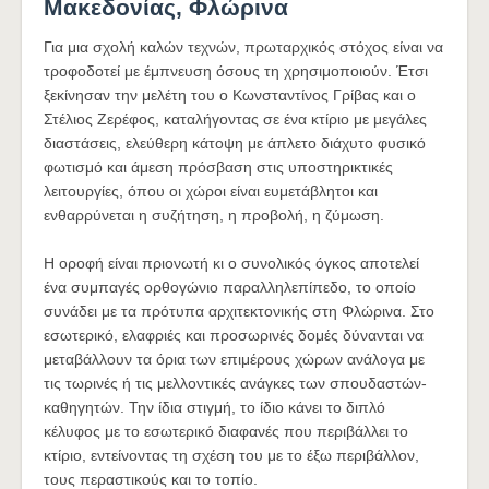
Μακεδονίας, Φλώρινα
Για μια σχολή καλών τεχνών, πρωταρχικός στόχος είναι να
τροφοδοτεί με έμπνευση όσους τη χρησιμοποιούν. Έτσι
ξεκίνησαν την μελέτη του ο Κωνσταντίνος Γρίβας και ο
Στέλιος Ζερέφος, καταλήγοντας σε ένα κτίριο με μεγάλες
διαστάσεις, ελεύθερη κάτοψη με άπλετο διάχυτο φυσικό
φωτισμό και άμεση πρόσβαση στις υποστηρικτικές
λειτουργίες, όπου οι χώροι είναι ευμετάβλητοι και
ενθαρρύνεται η συζήτηση, η προβολή, η ζύμωση.
Η οροφή είναι πριονωτή κι ο συνολικός όγκος αποτελεί
ένα συμπαγές ορθογώνιο παραλληλεπίπεδο, το οποίο
συνάδει με τα πρότυπα αρχιτεκτονικής στη Φλώρινα. Στο
εσωτερικό, ελαφριές και προσωρινές δομές δύνανται να
μεταβάλλουν τα όρια των επιμέρους χώρων ανάλογα με
τις τωρινές ή τις μελλοντικές ανάγκες των σπουδαστών-
καθηγητών. Την ίδια στιγμή, το ίδιο κάνει το διπλό
κέλυφος με το εσωτερικό διαφανές που περιβάλλει το
κτίριο, εντείνοντας τη σχέση του με το έξω περιβάλλον,
τους περαστικούς και το τοπίο.