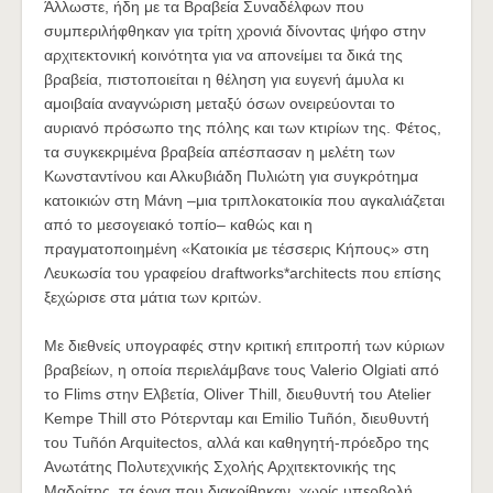
Άλλωστε, ήδη με τα Βραβεία Συναδέλφων που
συμπεριλήφθηκαν για τρίτη χρονιά δίνοντας ψήφο στην
αρχιτεκτονική κοινότητα για να απονείμει τα δικά της
βραβεία, πιστοποιείται η θέληση για ευγενή άμυλα κι
αμοιβαία αναγνώριση μεταξύ όσων ονειρεύονται το
αυριανό πρόσωπο της πόλης και των κτιρίων της. Φέτος,
τα συγκεκριμένα βραβεία απέσπασαν η μελέτη των
Κωνσταντίνου και Αλκυβιάδη Πυλιώτη για συγκρότημα
κατοικιών στη Μάνη –μια τριπλοκατοικία που αγκαλιάζεται
από το μεσογειακό τοπίο– καθώς και η
πραγματοποιημένη «Κατοικία με τέσσερις Κήπους» στη
Λευκωσία του γραφείου draftworks*architects που επίσης
ξεχώρισε στα μάτια των κριτών.
Με διεθνείς υπογραφές στην κριτική επιτροπή των κύριων
βραβείων, η οποία περιελάμβανε τους Valerio Olgiati από
το Flims στην Ελβετία, Oliver Thill, διευθυντή του Atelier
Kempe Thill στο Ρότερνταμ και Emilio Tuñón, διευθυντή
του Tuñón Arquitectos, αλλά και καθηγητή-πρόεδρο της
Ανωτάτης Πολυτεχνικής Σχολής Αρχιτεκτονικής της
Μαδρίτης, τα έργα που διακρίθηκαν, χωρίς υπερβολή,