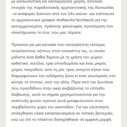
με καλλωπιστική και καλλιεργητική χρήση, αποτελεί
στοιχείο της παραδοσιακής αρχιτεκτονικής της Λευκωσίας
–οι αναφορές ξεκινούν από τον 14ο αιώνα– και ενέπνευσε
το αρχιτεκτονικό γραφείο draftworks*architects για την
εκσυγχρονισμένη, πράσινης φιλοσοφίας προσέγγιση που
ολοκλήρωσαν το έτος που μας πέρασε.
Πρόκειται για μια κατοικία που αποκαλύπτει τέσσερις
εσώκλειστους κήπους στον επισκέπτη της, οι οποίοι
μάλιστα είναι βαθιά δεμένοι με τη χρήση του χώρου:
καθιστικό, κουζίνα, τρία υπνοδωμάτια και ένας μικρός
χώρος παιχνιδιού, από τη μία, τρεις ανοιχτοί κήποι που
διαμορφώνουν την ενδιάμεση ζώνη κι ένας εσωτερικός στο
κέντρο το σπιτιού, από την άλλη. Πέρα από την ζωντάνια
που προσδίδουν στην οικία ανεβάζοντας το επίπεδο
διαβίωσης, αυτά τα σημεία χρησιμοποιούνται για την
ανάπτυξη φυτών προτού αυτά μεταφυτευτούν στον
περιβάλλοντα χώρο του οικοπέδου. Για την υλοποίηση
επιλέχθηκαν υλικά κατασκευασμένα σε τοπικές βιοτεχνίες,
ενώ ως επί το πλείστον διατηρήθηκαν σε εμφανή μορφή.