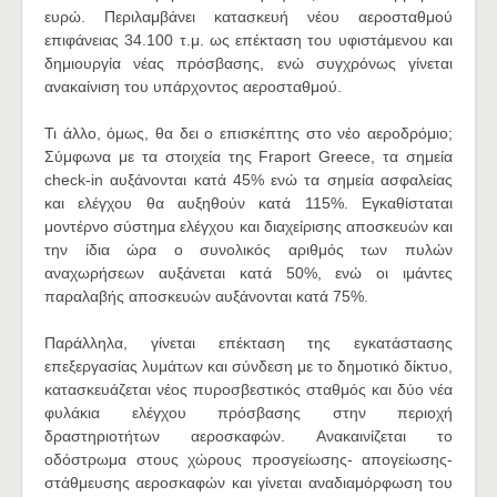
ευρώ. Περιλαμβάνει κατασκευή νέου αεροσταθμού
επιφάνειας 34.100 τ.μ. ως επέκταση του υφιστάμενου και
δημιουργία νέας πρόσβασης, ενώ συγχρόνως γίνεται
ανακαίνιση του υπάρχοντος αεροσταθμού.
Τι άλλο, όμως, θα δει ο επισκέπτης στο νέο αεροδρόμιο;
Σύμφωνα με τα στοιχεία της Fraport Greece, τα σημεία
check-in αυξάνονται κατά 45% ενώ τα σημεία ασφαλείας
και ελέγχου θα αυξηθούν κατά 115%. Εγκαθίσταται
μοντέρνο σύστημα ελέγχου και διαχείρισης αποσκευών και
την ίδια ώρα ο συνολικός αριθμός των πυλών
αναχωρήσεων αυξάνεται κατά 50%, ενώ οι ιμάντες
παραλαβής αποσκευών αυξάνονται κατά 75%.
Παράλληλα, γίνεται επέκταση της εγκατάστασης
επεξεργασίας λυμάτων και σύνδεση με το δημοτικό δίκτυο,
κατασκευάζεται νέος πυροσβεστικός σταθμός και δύο νέα
φυλάκια ελέγχου πρόσβασης στην περιοχή
δραστηριοτήτων αεροσκαφών. Ανακαινίζεται το
οδόστρωμα στους χώρους προσγείωσης- απογείωσης-
στάθμευσης αεροσκαφών και γίνεται αναδιαμόρφωση του