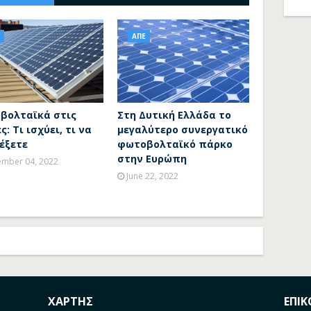
ΑΠΕ
βολταϊκά στις
Στη Δυτική Ελλάδα το
ς: Τι ισχύει, τι να
μεγαλύτερο συνεργατικό
έξετε
φωτοβολταϊκό πάρκο
στην Ευρώπη
mber 04, 2022
June 22, 2022
ΧΑΡΤΗΣ
ΕΠΙ