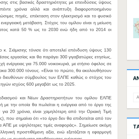
σης στις βασικές δραστηριότητες με επενδύσεις ύψους
πέντε χρόνια αλλά και ανάπτυξη διαφοροποιημένου
ώσιμες πηγές, επέκταση στον ηλεκτρισμό και το φυσικό
ν ενεργειακή μετάβαση. Στόχος του ομίλου είναι η μείωση
ατος κατά 50 % ως το 2030 ενώ ήδη από το 2014 οι
 κ. Σιάμισιης τόνισε ότι αποτελεί επένδυση ύψους 130
σεις εργασίας και θα παράγει 300 γιγαβατώρες ετησίως,
χή ενέργειας για 75.000 νοικοκυριά, με ετήσιο όφελος σε
ακα 300.000 τόνους. «Είναι το πρώτο, θα ακολουθήσουν
ε ο διευθύνων σύμβουλος των ΕΛΠΕ καθώς ο στόχος του
Α
πηγών ισχύος 600 μεγαβάτ ως το 2025.
χεδιασμού και Νέων Δραστηριοτήτων του ομίλου ΕΛΠΕ
ιμή με την οποία θα πωλείται η ενέργεια από το έργο της
για 20 χρόνια, είναι χαμηλότερη από την Οριακή Τιμή
ς), που σημαίνει ότι «το έργο δεν θα επιδοτείται από τον
γα ΑΠΕ με υψηλότερες τιμές αναφοράς». Σημείωσε ακόμη
Τ
λληνική προστιθέμενη αξία, ενώ εξετάζεται η εφαρμογή
ός με συστήματα αποθήκευσης ενέργειας.