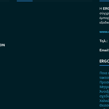
H
ER
σύγχρ
έμπει
εξειδι
www.e
Τηλ.:
GON
Email
ERGO
Ποια 
τακτο
Προσε
Μητρώ
Άνοιξ
σχεδ
Χαλκι
Θεσσα