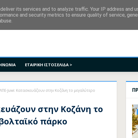
κοινωνία
eliver its services and to analyze traffic. Your IP address and 
ormance and security metrics to ensure quality of service, gen
abuse.
ΟΙΝΩΝΙΑ
ΕΤΑΙΡΙΚΗ ΙΣΤΟΣΕΛΙΔΑ >
Π
ΛΠΕ-Juwi: Κατασκευάζουν στην Κοζάνη το μεγαλύτερο
κευάζουν στην Κοζάνη το
βολταϊκό πάρκο