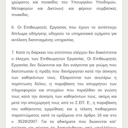
χρώματος και πινακίδες του Υπουργείου Υποδομών,
Μεταφορών και Δικτύων) και φέρουν συμβατικές
πινακίδες.
6. Οι Επιθεωρητές Εργασίας που έχουν το αντίστοιχο
δίπλωμα οδήγησης οδηγούν τα υπηρεσιακά οχήματα για
εκτέλεση διατεταγμένης υπηρεσίας.
7. Κατά τη διάρκεια του επιτόπιου ελέγχου δεν διακόπτεται
ο έλεγχος των Επιθεωρητών Εργασίας. Οι Επιθεωρητές
Εργασίας δεν διώκονται και δεν ενάγονται για γνώμη που
διατύπωσαν ή πράξη που διενήργησαν κατά την άσκηση
των καθηκόντων τους. Εξαιρούνται των ανωτέρω η
περίπτωση δόλου, η παραβίαση του απορρήτου των
πληροφοριών και στοιχείων που περιήλθαν σε γνώση
τους κατά την άσκηση των καθηκόντων τους, ακόμη και
μετά την αποχώρησή τους από το Σ.ΕΠ. Ε., η παραβίαση
του καθήκοντος εχεμύθειας και η τέλεση πειθαρχικού
παραπτώματος κατά τα οριζόμενα στο άρθρο 16 και στο
ν. 3528/2007. Για τα αδικήματα που διώκονται κατ'
έγκληση και φέρεται ότι διαπράχθηκαν από υπαλλήλους