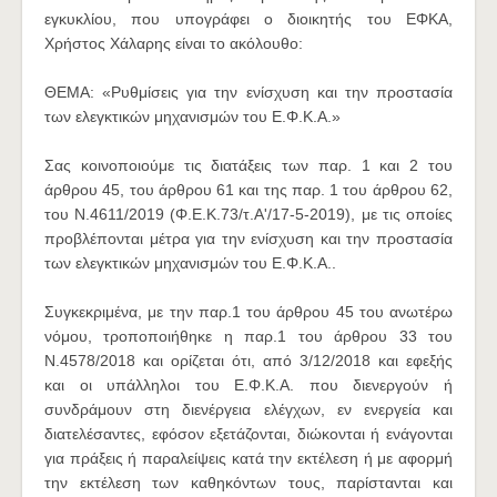
εγκυκλίου, που υπογράφει ο διοικητής του ΕΦΚΑ,
Χρήστος Χάλαρης είναι το ακόλουθο:
ΘΕΜΑ: «Ρυθμίσεις για την ενίσχυση και την προστασία
των ελεγκτικών μηχανισμών του Ε.Φ.Κ.Α.»
Σας κοινοποιούμε τις διατάξεις των παρ. 1 και 2 του
άρθρου 45, του άρθρου 61 και της παρ. 1 του άρθρου 62,
του Ν.4611/2019 (Φ.Ε.Κ.73/τ.Α'/17-5-2019), με τις οποίες
προβλέπονται μέτρα για την ενίσχυση και την προστασία
των ελεγκτικών μηχανισμών του Ε.Φ.Κ.Α..
Συγκεκριμένα, με την παρ.1 του άρθρου 45 του ανωτέρω
νόμου, τροποποιήθηκε η παρ.1 του άρθρου 33 του
Ν.4578/2018 και ορίζεται ότι, από 3/12/2018 και εφεξής
και οι υπάλληλοι του Ε.Φ.Κ.Α. που διενεργούν ή
συνδράμουν στη διενέργεια ελέγχων, εν ενεργεία και
διατελέσαντες, εφόσον εξετάζονται, διώκονται ή ενάγονται
για πράξεις ή παραλείψεις κατά την εκτέλεση ή με αφορμή
την εκτέλεση των καθηκόντων τους, παρίστανται και