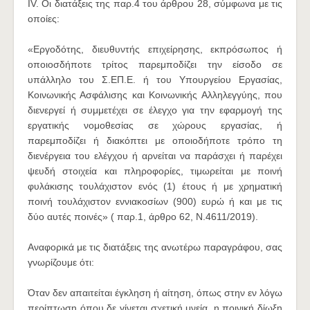
IV. Οι διατάξεις της παρ.4 του άρθρου 28, σύμφωνα με τις
οποίες:
«Εργοδότης, διευθυντής επιχείρησης, εκπρόσωπος ή
οποιοσδήποτε τρίτος παρεμποδίζει την είσοδο σε
υπάλληλο του Σ.ΕΠ.Ε. ή του Υπουργείου Εργασίας,
Κοινωνικής Ασφάλισης και Κοινωνικής Αλληλεγγύης, που
διενεργεί ή συμμετέχει σε έλεγχο για την εφαρμογή της
εργατικής νομοθεσίας σε χώρους εργασίας, ή
παρεμποδίζει ή διακόπτει με οποιοδήποτε τρόπο τη
διενέργεια του ελέγχου ή αρνείται να παράσχει ή παρέχει
ψευδή στοιχεία και πληροφορίες, τιμωρείται με ποινή
φυλάκισης τουλάχιστον ενός (1) έτους ή με χρηματική
ποινή τουλάχιστον εννιακοσίων (900) ευρώ ή και με τις
δύο αυτές ποινές» ( παρ.1, άρθρο 62, Ν.4611/2019).
Αναφορικά με τις διατάξεις της ανωτέρω παραγράφου, σας
γνωρίζουμε ότι:
Όταν δεν απαιτείται έγκληση ή αίτηση, όπως στην εν λόγω
περίπτωση όπου δε γίνεται σχετική μνεία, η ποινική δίωξη