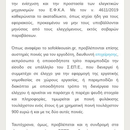
την ενίσχυση και την προστασία των ελεγκτικών
μηχανισμών του Ε.Φ.Κ.Α. Με τον ν. 4611/2019
καθιερώνεται το ακαταδίωκτο, όπως ισχύει ήδη για τους
εφοριακούς, προκειμένου να μην τους υποβάλλονται
μηνύσεις από τους ελεγχόμενους, εκτός σοβαρών
παραβάσεων.
Όπως αναφέρει το sofokleousin.gr, προβλέπονται επίσης
αυστηρές ποινές για τον εργοδότη, διευθυντή
επιχείρησης
,
εκπρόσωπο ή οποιοσδήποτε τρίτο παρεμποδίζει την
είσοδο σε υπάλληλο του Σ.ΕΠ.Ε., που διενεργεί ή
συμμετέχει σε έλεγχο για την εφαρμογή της εργατικής
νομοθεσίας σε χώρους εργασίας, ή παρεμποδίζει ή
διακόπτει με οποιοδήποτε τρόπο τη διενέργεια του
ελέγχου ή αρνείται να παράσχει ή παρέχει ψευδή στοιχεία
και πληροφορίες, τιμωρείται με ποινή φυλάκισης
τουλάχιστον ενός έτους ή με χρηματική ποινή τουλάχιστον
900 ευρώ ή και με τις δύο αυτές ποινές.
Ταυτόχρονα, όμως, προβλέπεται και η συνδρομή στα