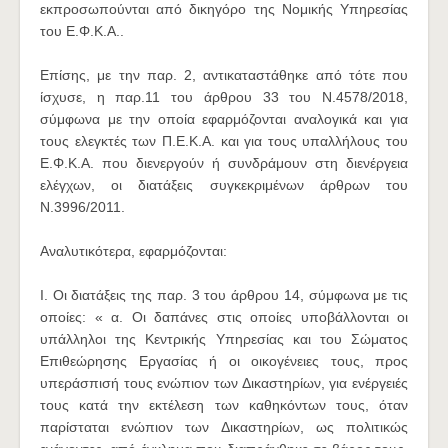
εκπροσωπούνται από δικηγόρο της Νομικής Υπηρεσίας
του Ε.Φ.Κ.Α..
Επίσης, με την παρ. 2, αντικαταστάθηκε από τότε που
ίσχυσε, η παρ.11 του άρθρου 33 του Ν.4578/2018,
σύμφωνα με την οποία εφαρμόζονται αναλογικά και για
τους ελεγκτές των Π.Ε.Κ.Α. και για τους υπαλλήλους του
Ε.Φ.Κ.Α. που διενεργούν ή συνδράμουν στη διενέργεια
ελέγχων, οι διατάξεις συγκεκριμένων άρθρων του
Ν.3996/2011.
Αναλυτικότερα, εφαρμόζονται:
Ι. Οι διατάξεις της παρ. 3 του άρθρου 14, σύμφωνα με τις
οποίες: « α. Οι δαπάνες στις οποίες υποβάλλονται οι
υπάλληλοι της Κεντρικής Υπηρεσίας και του Σώματος
Επιθεώρησης Εργασίας ή οι οικογένειες τους, προς
υπεράσπισή τους ενώπιον των Δικαστηρίων, για ενέργειές
τους κατά την εκτέλεση των καθηκόντων τους, όταν
παρίσταται ενώπιον των Δικαστηρίων, ως πολιτικώς