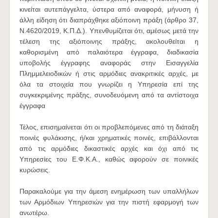
κινείται αυτεπάγγελτα, ύστερα από αναφορά, μήνυση ή
άλλη είδηση ότι διαπράχθηκε αξιόποινη πράξη (άρθρο 37,
Ν.4620/2019, Κ.Π.Δ.). Υπενθυμίζεται ότι, αμέσως μετά την
τέλεση της αξιόποινης πράξης, ακολουθείται η
καθορισμένη από παλαιότερα έγγραφα, διαδικασία
υποβολής έγγραφης αναφοράς στην Εισαγγελία
Πλημμελειοδικών ή στις αρμόδιες ανακριτικές αρχές, με
όλα τα στοιχεία που γνωρίζει η Υπηρεσία επί της
συγκεκριμένης πράξης, συνοδευόμενη από τα αντίστοιχα
έγγραφα
Τέλος, επισημαίνεται ότι οι προβλεπόμενες από τη διάταξη
ποινές φυλάκισης, ή/και χρηματικές ποινές, επιβάλλονται
από τις αρμόδιες δικαστικές αρχές και όχι από τις
Υπηρεσίες του Ε.Φ.Κ.Α., καθώς αφορούν σε ποινικές
κυρώσεις.
Παρακαλούμε για την άμεση ενημέρωση των υπαλλήλων
των Αρμόδιων Υπηρεσιών για την πιστή εφαρμογή των
ανωτέρω.