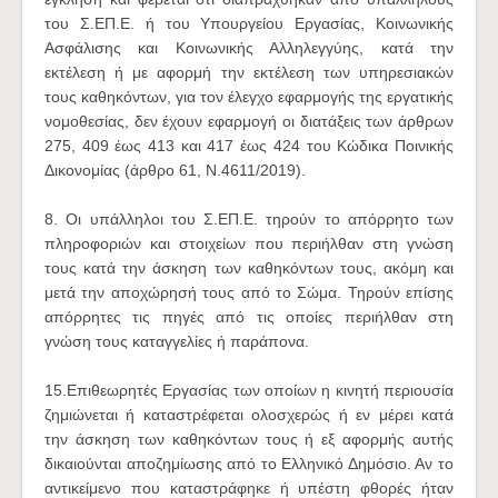
του Σ.ΕΠ.Ε. ή του Υπουργείου Εργασίας, Κοινωνικής
Ασφάλισης και Κοινωνικής Αλληλεγγύης, κατά την
εκτέλεση ή με αφορμή την εκτέλεση των υπηρεσιακών
τους καθηκόντων, για τον έλεγχο εφαρμογής της εργατικής
νομοθεσίας, δεν έχουν εφαρμογή οι διατάξεις των άρθρων
275, 409 έως 413 και 417 έως 424 του Κώδικα Ποινικής
Δικονομίας (άρθρο 61, Ν.4611/2019).
8. Οι υπάλληλοι του Σ.ΕΠ.Ε. τηρούν το απόρρητο των
πληροφοριών και στοιχείων που περιήλθαν στη γνώση
τους κατά την άσκηση των καθηκόντων τους, ακόμη και
μετά την αποχώρησή τους από το Σώμα. Τηρούν επίσης
απόρρητες τις πηγές από τις οποίες περιήλθαν στη
γνώση τους καταγγελίες ή παράπονα.
15.Επιθεωρητές Εργασίας των οποίων η κινητή περιουσία
ζημιώνεται ή καταστρέφεται ολοσχερώς ή εν μέρει κατά
την άσκηση των καθηκόντων τους ή εξ αφορμής αυτής
δικαιούνται αποζημίωσης από το Ελληνικό Δημόσιο. Αν το
αντικείμενο που καταστράφηκε ή υπέστη φθορές ήταν