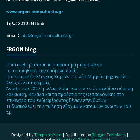
www.ergon-consultants.gr
Τηλ.:
2310 841656
Email:
info@ergon-consultants.gr
ERGON blog
Ποια αυθαίρετα και με τι πρόστιμα μπορούν να
τακτοποιηθούν την επόμενη διετία
Προσεισμικός Έλεγχος Κτιρίων: Το νέο Μητρώο μηχανικών –
Όλες οι λεπτομέρειες
Άνοιξη του 2027 η τελική λύση για την εκτός σχεδίου δόμηση
Χαλκιδική, Καβάλα και τα προάστια της Θεσσαλονίκης στο
επίκεντρο του ενδιαφέροντος ξένων επενδυτών
Τι δυσκολεύει την πώληση εξοχικών κατοικιών άνω των 150
τ.μ.
Designed by
TemplatesYard
| Distributed by
Blogger Templates
|