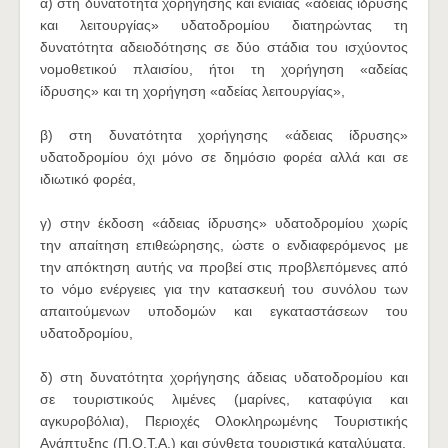
α) στη δυνατότητα χορήγησης και ενιαίας «άδειας ίδρυσης
και λειτουργίας» υδατοδρομίου διατηρώντας τη
δυνατότητα αδειοδότησης σε δύο στάδια του ισχύοντος
νομοθετικού πλαισίου, ήτοι τη χορήγηση «αδείας
ίδρυσης» και τη χορήγηση «αδείας λειτουργίας»,
β) στη δυνατότητα χορήγησης «άδειας ίδρυσης»
υδατοδρομίου όχι μόνο σε δημόσιο φορέα αλλά και σε
ιδιωτικό φορέα,
γ) στην έκδοση «άδειας ίδρυσης» υδατοδρομίου χωρίς
την απαίτηση επιθεώρησης, ώστε ο ενδιαφερόμενος με
την απόκτηση αυτής να προβεί στις προβλεπόμενες από
το νόμο ενέργειες για την κατασκευή του συνόλου των
απαιτούμενων υποδομών και εγκαταστάσεων του
υδατοδρομίου,
δ) στη δυνατότητα χορήγησης άδειας υδατοδρομίου και
σε τουριστικούς λιμένες (μαρίνες, καταφύγια και
αγκυροβόλια), Περιοχές Ολοκληρωμένης Τουριστικής
Ανάπτυξης (Π.Ο.Τ.Α.) και σύνθετα τουριστικά καταλύματα.