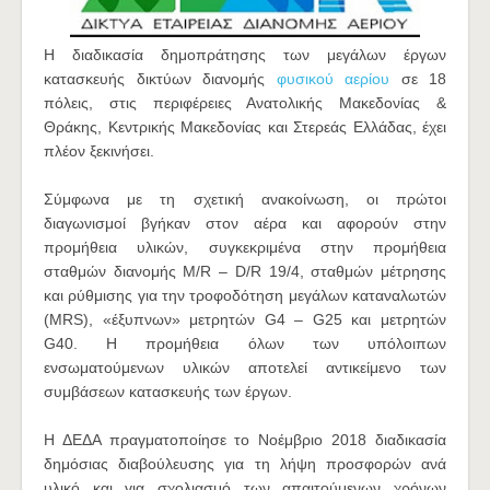
Η διαδικασία δημοπράτησης των μεγάλων έργων
κατασκευής δικτύων διανομής
φυσικού αερίου
σε 18
πόλεις, στις περιφέρειες Ανατολικής Μακεδονίας &
Θράκης, Κεντρικής Μακεδονίας και Στερεάς Ελλάδας, έχει
πλέον ξεκινήσει.
Σύμφωνα με τη σχετική ανακοίνωση, οι πρώτοι
διαγωνισμοί βγήκαν στον αέρα και αφορούν στην
προμήθεια υλικών, συγκεκριμένα στην προμήθεια
σταθμών διανομής M/R – D/R 19/4, σταθμών μέτρησης
και ρύθμισης για την τροφοδότηση μεγάλων καταναλωτών
(MRS), «έξυπνων» μετρητών G4 – G25 και μετρητών
G40. Η προμήθεια όλων των υπόλοιπων
ενσωματούμενων υλικών αποτελεί αντικείμενο των
συμβάσεων κατασκευής των έργων.
Η ΔΕΔΑ πραγματοποίησε το Νοέμβριο 2018 διαδικασία
δημόσιας διαβούλευσης για τη λήψη προσφορών ανά
υλικό και για σχολιασμό των απαιτούμενων χρόνων