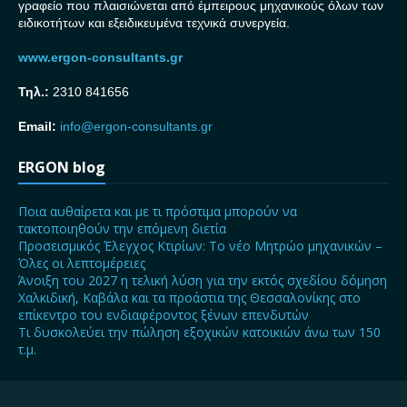
γραφείο που πλαισιώνεται από έμπειρους μηχανικούς όλων των
ειδικοτήτων και εξειδικευμένα τεχνικά συνεργεία.
www.ergon-consultants.gr
Τηλ.:
2310 841656
Email:
info@ergon-consultants.gr
ERGON blog
Ποια αυθαίρετα και με τι πρόστιμα μπορούν να
τακτοποιηθούν την επόμενη διετία
Προσεισμικός Έλεγχος Κτιρίων: Το νέο Μητρώο μηχανικών –
Όλες οι λεπτομέρειες
Άνοιξη του 2027 η τελική λύση για την εκτός σχεδίου δόμηση
Χαλκιδική, Καβάλα και τα προάστια της Θεσσαλονίκης στο
επίκεντρο του ενδιαφέροντος ξένων επενδυτών
Τι δυσκολεύει την πώληση εξοχικών κατοικιών άνω των 150
τ.μ.