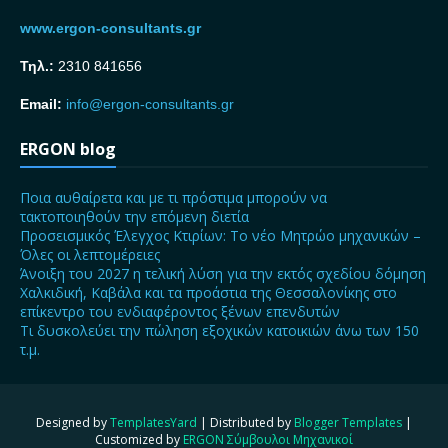
www.ergon-consultants.gr
Τηλ.:
2310 841656
Email:
info@ergon-consultants.gr
ERGON blog
Ποια αυθαίρετα και με τι πρόστιμα μπορούν να
τακτοποιηθούν την επόμενη διετία
Προσεισμικός Έλεγχος Κτιρίων: Το νέο Μητρώο μηχανικών –
Όλες οι λεπτομέρειες
Άνοιξη του 2027 η τελική λύση για την εκτός σχεδίου δόμηση
Χαλκιδική, Καβάλα και τα προάστια της Θεσσαλονίκης στο
επίκεντρο του ενδιαφέροντος ξένων επενδυτών
Τι δυσκολεύει την πώληση εξοχικών κατοικιών άνω των 150
τ.μ.
Designed by
TemplatesYard
| Distributed by
Blogger Templates
|
Customized by
ERGON Σύμβουλοι Μηχανικοί