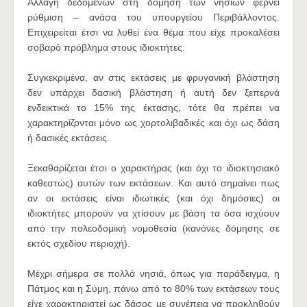
Αλλαγή δεδομένων στη δόμηση των νησιών φέρνει
ρύθμιση – ανάσα του υπουργείου Περιβάλλοντος.
Επιχειρείται έτσι να λυθεί ένα θέμα που είχε προκαλέσει
σοβαρό πρόβλημα στους ιδιοκτήτες.
Συγκεκριμένα, αν στις εκτάσεις με φρυγανική βλάστηση
δεν υπάρχει δασική βλάστηση ή αυτή δεν ξεπερνά
ενδεικτικά το 15% της έκτασης, τότε θα πρέπει να
χαρακτηρίζονται μόνο ως χορτολιβαδικές και όχι ως δάση
ή δασικές εκτάσεις.
Ξεκαθαρίζεται έτσι ο χαρακτήρας (και όχι το ιδιοκτησιακό
καθεστώς) αυτών των εκτάσεων. Και αυτό σημαίνει πως
αν οι εκτάσεις είναι ιδιωτικές (και όχι δημόσιες) οι
ιδιοκτήτες μπορούν να χτίσουν με βάση τα όσα ισχύουν
από την πολεοδομική νομοθεσία (κανόνες δόμησης σε
εκτός σχεδίου περιοχή).
Μέχρι σήμερα σε πολλά νησιά, όπως για παράδειγμα, η
Πάτμος και η Σύμη, πάνω από το 80% των εκτάσεων τους
είχε χαρακτηριστεί ως δάσος με συνέπεια να προκληθούν