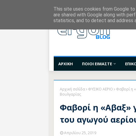
Χορηγίες Επικοινωνίας
Όροι Χρήσης
Επι
This site uses cookies from Google to d
are shared with Google along with perf
statistics, and to detect and address 
ΑΡΧΙΚΗ
ΠΟΙΟΙ ΕΙΜΑΣΤΕ
ΕΠΙΚ
Αρχική σελίδα
ΦΥΣΙΚΟ ΑΕΡΙΟ
Φαβορί η «
Βουλγαρίας
Φαβορί η «Αβαξ» 
του αγωγού αερίο
Απριλίου 25, 2019