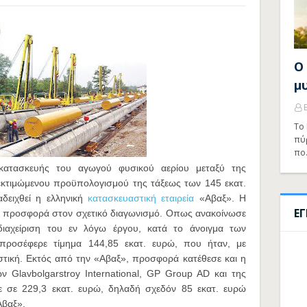
Ο
μ
Το 
πύ
πο
 κατασκευής του αγωγού φυσικού αερίου μεταξύ της
 εκτιμώμενου προϋπολογισμού της τάξεως των 145 εκατ.
δειχθεί η ελληνική
κατασκευαστική εταιρεία
«Αβαξ». Η
Ε
ρη προσφορά στον σχετικό διαγωνισμό. Οπως ανακοίνωσε
διαχείριση του εν λόγω έργου, κατά το άνοιγμα των
προσέφερε τίμημα 144,85 εκατ. ευρώ, που ήταν, με
στική. Εκτός από την «Αβαξ», προσφορά κατέθεσε και η
ν Glavbolgarstroy International, GP Group AD και της
θε σε 229,3 εκατ. ευρώ, δηλαδή σχεδόν 85 εκατ. ευρώ
Αβαξ».