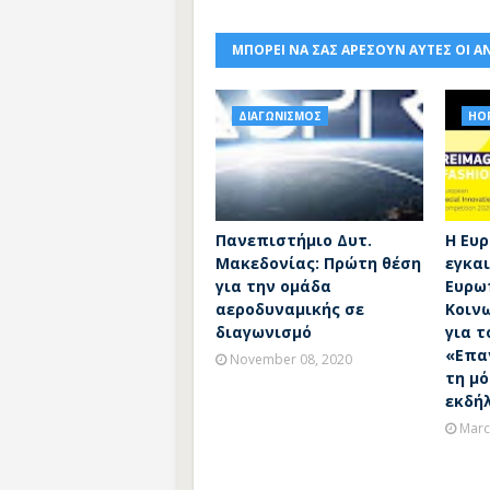
ΜΠΟΡΕΙ ΝΑ ΣΑΣ ΑΡΕΣΟΥΝ ΑΥΤΕΣ ΟΙ Α
ΔΙΑΓΩΝΙΣΜΟΣ
HOR
Πανεπιστήμιο Δυτ.
Η Ευ
Μακεδονίας: Πρώτη θέση
εγκαι
για την ομάδα
Ευρω
αεροδυναμικής σε
Κοιν
διαγωνισμό
για τ
«Επα
November 08, 2020
τη μό
εκδή
Marc