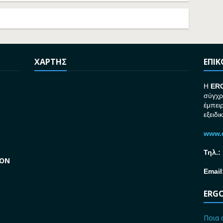
ΧΑΡΤΗΣ
ΕΠΙ
H
ER
σύγχρ
έμπει
εξειδι
www.e
Τηλ.:
GON
Email
ERGO
Ποια 