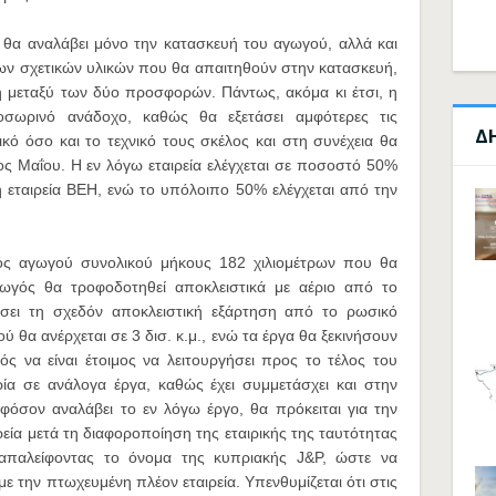
ν θα αναλάβει μόνο την κατασκευή του αγωγού, αλλά και
των σχετικών υλικών που θα απαιτηθούν στην κατασκευή,
ση μεταξύ των δύο προσφορών. Πάντως, ακόμα κι έτσι, η
σωρινό ανάδοχο, καθώς θα εξετάσει αμφότερες τις
Δ
ό όσο και το τεχνικό τους σκέλος και στη συνέχεια θα
ος Μαΐου. Η εν λόγω εταιρεία ελέγχεται σε ποσοστό 50%
ή εταιρεία BEH, ενώ το υπόλοιπο 50% ελέγχεται από την
ός αγωγού συνολικού μήκους 182 χιλιομέτρων που θα
ωγός θα τροφοδοτηθεί αποκλειστικά με αέριο από το
ρίσει τη σχεδόν αποκλειστική εξάρτηση από το ρωσικό
ύ θα ανέρχεται σε 3 δισ. κ.μ., ενώ τα έργα θα ξεκινήσουν
ς να είναι έτοιμος να λειτουργήσει προς το τέλος του
ρία σε ανάλογα έργα, καθώς έχει συμμετάσχει και στην
όσον αναλάβει το εν λόγω έργο, θα πρόκειται για την
ία μετά τη διαφοροποίηση της εταιρικής της ταυτότητας
 απαλείφοντας το όνομα της κυπριακής J&P, ώστε να
με την πτωχευμένη πλέον εταιρεία. Υπενθυμίζεται ότι στις