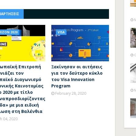
ΝΑΡΤΗΣΕΙΣ
M
IZON 2020
VISA
O
ρωπαϊκή Επιτροπή
Ξεκίνησαν οι αιτήσεις
νιάζει τον
για τον δεύτερο κύκλο
παϊκό Διαγωνισμό
του Visa Innovation
ωνικής Καινοτομίας
Program
M
ο 2020 με τίτλο
February 28, 2020
ναπροσδιορίζοντας
δα» με μια ειδική
λωση στη Βαλένθια
h 04, 2020