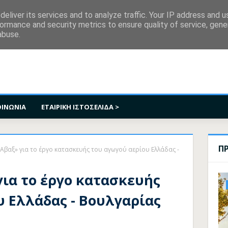
κοινωνία
eliver its services and to analyze traffic. Your IP address and 
ormance and security metrics to ensure quality of service, gen
abuse.
ΟΙΝΩΝΙΑ
ΕΤΑΙΡΙΚΗ ΙΣΤΟΣΕΛΙΔΑ >
Π
Αβαξ» για το έργο κατασκευής του αγωγού αερίου Ελλάδας -
για το έργο κατασκευής
υ Ελλάδας - Βουλγαρίας