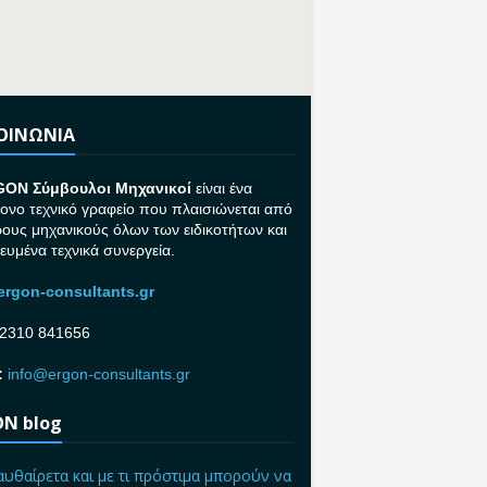
ΚΟΙΝΩΝΙΑ
GON Σ
ύμβουλοι Μηχανικοί
είναι ένα
ονο τεχνικό γραφείο που πλαισιώνεται από
ρους μηχανικούς όλων των ειδικοτήτων και
κευμένα τεχνικά συνεργεία.
rgon-consultants.gr
2310 841656
:
info@ergon-consultants.gr
N blog
αυθαίρετα και με τι πρόστιμα μπορούν να