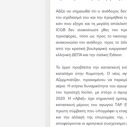
Αξίζει να σημειωθεί ότι ο ανάδοχος δε
τον σχεδιασμό του και την προμήθεια 
κάτι που εξηγεί και τη μεγάλη απόκλι
ICGB δεν ανακοίνωσε χθες τον προ
προσφορές, τόσο ως προς το οικονομικ
ανακοινώσει τον ανάδοχο, προς το τέλ
από την κρατική βουλγαρική ενεργειακ
ελληνική ΔΕΠΑ και την ιταλική Edison.
Το έργο προβλέπει την κατασκευή εν
καταλήγει στην Κομοτηνή. Ο νέος αγ
Αζερμπαϊτζάν, προκειμένου να περιο
αέριο. Η ετήσια δυναμικότητα του αγωγο
τον προσεχή Ιούλιο, με στόχο ο αγωγό
2020. Η «Αβαξ» έχει σημαντική εμπει
κατασκευή μέρους του αγωγού ΤΑP. Εφ
πρώτη σύμβαση που υπογράφει η εταιρε
και την αλλαγή της επωνυμίας της,
αποφεύγονται οι αρνητικοί συσχετισμοί 