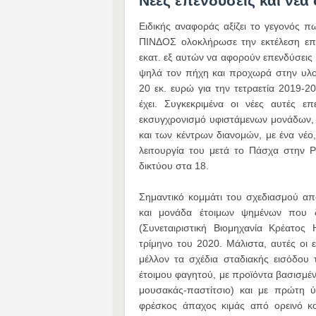
Νέες επενδύσεις και νέα
Ειδικής αναφοράς αξίζει το γεγονός 
ΠΙΝΔΟΣ ολοκλήρωσε την εκτέλεση επε
εκατ. εξ αυτών να αφορούν επενδύσεις
ψηλά τον πήχη και προχωρά στην υλο
20 εκ. ευρώ για την τετραετία 2019-
έχει. Συγκεκριμένα οι νέες αυτές 
εκσυγχρονισμό υφιστάμενων μονάδων,
και των κέντρων διανομών, με ένα νέο,
λειτουργία του μετά το Πάσχα στην 
δικτύου στα 18.
Σημαντικό κομμάτι του σχεδιασμού απ
και μονάδα έτοιμων ψημένων που δ
(Συνεταιριστική Βιομηχανία Κρέατος
τρίμηνο του 2020. Μάλιστα, αυτές οι
μέλλον τα σχέδια σταδιακής εισόδου
έτοιμου φαγητού, με προϊόντα βασισμέν
μουσακάς-παστίτσιο) και με πρώτη ύ
φρέσκος άπαχος κιμάς από ορεινό κ