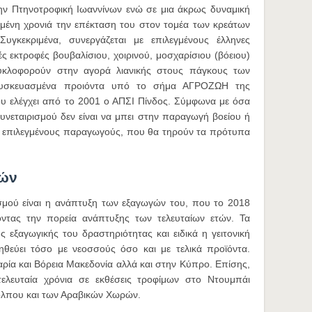
ην Πτηνοτροφική Ιωαννίνων ενώ σε μια άκρως δυναμική
ασμένη χρονιά την επέκταση του στον τομέα των κρεάτων
Συγκεκριμένα, συνεργάζεται με επιλεγμένους έλληνες
 εκτροφές βουβαλίσιου, χοιρινού, μοσχαρίσιου (βόειου)
υκλοφορούν στην αγορά λιανικής στους πάγκους των
 συσκευασμένα προιόντα υπό το σήμα ΑΓΡΟΖΩΗ της
υ ελέγχει από το 2001 ο ΑΠΣΙ Πίνδος. Σύμφωνα με όσα
υνεταιρισμού δεν είναι να μπει στην παραγωγή βοείου ή
με επιλεγμένους παραγωγούς, που θα τηρούν τα πρότυπα
γών
ισμού είναι η ανάπτυξη των εξαγωγών του, που το 2018
οντας την πορεία ανάπτυξης των τελευταίων ετών. Τα
 εξαγωγικής του δραστηριότητας και ειδικά η γειτονική
ηθεύει τόσο με νεοσσούς όσο και με τελικά προϊόντα.
αρία και Βόρεια Μακεδονία αλλά και στην Κύπρο. Επίσης,
τελευταία χρόνια σε εκθέσεις τροφίμων στο Ντουμπάι
Κόλπου και των Αραβικών Χωρών.