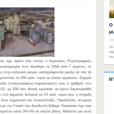
Ο
μ
Το 
πύ
πο
υ έχει ορίσει σαν στόχο ο Αγροτικός Πτηνοτροφικός
συνεταιρισμός που ιδρύθηκε το 1958 από 7 αγρότες, το
ου στην ελληνική αγορά, καταγράφοντας ρεκόρ σε όλα τα
ερνώντας τα 250 εκατ. ευρώ σε κύκλο εργασιών. Σήμερα
Ε
μέλη (πτηνοτρόφους-παραγωγούς) ενώ ο αριθμός των
32, με 200 νέες θέσεις εργασίας να έχουν δημιουργηθεί
ου στο Δημόσιο ξεπερνά τα 13 εκατ. ευρώ ενώ η στήριξη
είναι σημαντική και πολυεπίπεδη. Παράλληλα, στοχεύει
με τον Γενικό του Διευθυντή Λάζαρο Τσακανίκα έχει σαν
λάχιστον κατά 3%-5% σε ετήσια βάση. Μάλιστα για αυτό