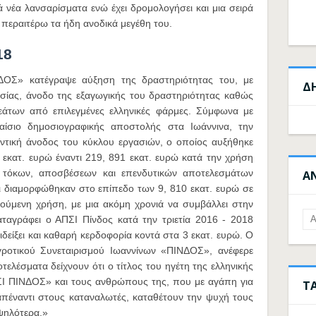
 νέα λανσαρίσματα ενώ έχει δρομολογήσει και μια σειρά
ι περαιτέρω τα ήδη ανοδικά μεγέθη του.
18
ΔΟΣ» κατέγραψε αύξηση της δραστηριότητας του, με
Δ
σίας, άνοδο της εξαγωγικής του δραστηριότητας καθώς
εάτων από επιλεγμένες ελληνικές φάρμες. Σύμφωνα με
αίσιο δημοσιογραφικής αποστολής στα Ιωάννινα, την
ντική άνοδος του κύκλου εργασιών, ο οποίος αυξήθηκε
εκατ. ευρώ έναντι 219, 891 εκατ. ευρώ κατά την χρήση
 τόκων, αποσβέσεων και επενδυτικών αποτελεσμάτων
Α
ι διαμορφώθηκαν στο επίπεδο των 9, 810 εκατ. ευρώ σε
ούμενη χρήση, με μια ακόμη χρονιά να συμβάλλει στην
ταγράφει ο ΑΠΣΙ Πίνδος κατά την τριετία 2016 - 2018
ιδείξει και καθαρή κερδοφορία κοντά στα 3 εκατ. ευρώ. Ο
ροτικού Συνεταιρισμού Ιωαννίνων «ΠΙΝΔΟΣ», ανέφερε
οτελέσματα δείχνουν ότι ο τίτλος του ηγέτη της ελληνικής
ΣΙ ΠΙΝΔΟΣ» και τους ανθρώπους της, που με αγάπη για
Τ
απέναντι στους καταναλωτές, καταθέτουν την ψυχή τους
 ψηλότερα.»