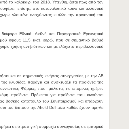
από το καλοκαίρι του 2018. Υπενθυμίζεται πως από τον
οσφέρει, επίσης, στο καταναλωτικό κοινό και αλλαντικά
ωρίς γλουτένη ενισχύοντας κι άλλο την προιοντική του
διάφορα Εθνικά, Διεθνή και Περιφερειακά Ερευνητικά
μού ύψους 11,5 εκατ. ευρώ, που σε σημαντικό βαθμό
ρίς χρήση αντιβιότικων και με ελάχιστο περιβαλλοντικό
σει και σε σημαντικές κινήσεις συνεργασίας με την ΑΒ
της αλυσίδας παράγει και συσκευάζει τα προϊόντα της
ννιώτικες Φάρμες, που, μάλιστα, τις επόμενες ημέρες
κόμη προϊόντα. Πρόκειται για προϊόντα που κινούνται
ρας βοσκής κοτόπουλο του Συνεταιρισμού και υπάρχουν
έσω του δικτύου της Ahold Delhaize καθώς έχουν τιμηθεί
ωρήσει σε στρατηγική συμμαχία συνεργασίας σε εμπορικό