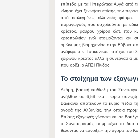
επίπεδο με τα Ηπειρώτικα Αυγά από τ
κίνηση έχει ξεκινήσει επίσης την περ
από επιλεγμένες ελληνικές φάρμες. 
παραγωγούς που ασχολούνται με ειδικές
κρέατος, μαύρου χοίρου κλπ, που κ
κρεοπωλείον ενώ ετοιμάζονται και
ομώνυμης βιομηχανίας στην Εύβοια πο
ανέφερε ο κ. Τσακανίκας, στόχος του Σ
χοιρινού κρέατος αλλά η συνεργασία 
που ορίζει ο ΑΠΣΙ Πίνδος.
Το στοίχημα των εξαγω
Ακόμη, βασική επιδίωξη του Συνεταιρ
ανήλθαν σε 6,58 εκατ. ευρώ συνεχίζ
Βαλκάνια αποτελούν το κύριο πεδίο της
αγορά της Αλβανίας, την οποία προμ
Επίσης εξαγωγές γίνονται και σε Βουλγ
ο Συνεταιρισμός συμμετέχει τα δυο 
θέλοντας να «ανοίξει» την αγορά του 