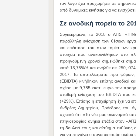
τον λόγο έχει προχωρήσει σε σημαντικά
από δυναμικές κινήσεις για να ενισχύσε
Σε ανοδική πορεία το 20
Συγκεκριμένα, το 2018 ο ΑΠΣΙ «ΠΙΝ
παράλληλη ενίσχυση των θέσεων εργα
και επέκταση του στον τομέα των κρ
στοιχεία που ανακοινώθηκαν στο πλ
προηγούμενη χρονιά σημειώθηκε σημα
κατά 13,75%% και ανήλθε σε 250, 074 
2017. Τα αποτελέσματα προ φόρων,
(EBIDTA) κινήθηκαν επίσης ανοδικά κα
σχέση με 9,785 εκατ. ευρώ την προηγ
σταθερή ενίσχυση του EBIDTA που κα
(+29%). Επίσης η επιχείρηση έχει να επ
Ανδρέας Δημητρίου, Πρόεδρος του Αγ
σχετικά ότι: «Τα νέα μας οικονομικά απ
πτηνοτροφίας ανήκει επάξια στον «ΑΠ
τη δουλειά τους και αίσθημα ευθύνης 
για να πηγαίνει ο συνεταιρισμός ακόμα