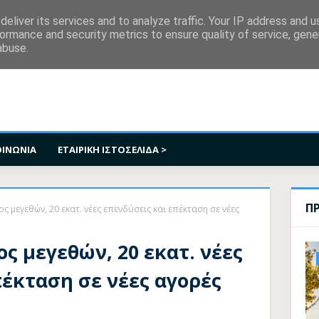
κοινωνία
eliver its services and to analyze traffic. Your IP address and 
ormance and security metrics to ensure quality of service, gen
abuse.
ΟΙΝΩΝΙΑ
ΕΤΑΙΡΙΚΗ ΙΣΤΟΣΕΛΙΔΑ >
Π
ος μεγεθών, 20 εκατ. νέες επενδύσεις και επέκταση σε νέες
ος μεγεθών, 20 εκατ. νέες
πέκταση σε νέες αγορές