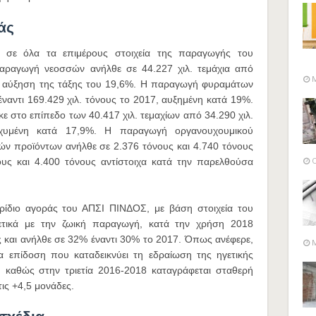
άς
ι σε όλα τα επιμέρους στοιχεία της παραγωγής του
 παραγωγή νεοσσών ανήλθε σε 44.227 χιλ. τεμάχια από
M
ας αύξηση της τάξης του 19,6%. Η παραγωγή φυραμάτων
ναντι 169.429 χιλ. τόνους το 2017, αυξημένη κατά 19%.
στο επίπεδο των 40.417 χιλ. τεμαχίων από 34.290 χιλ.
σχυμένη κατά 17,9%. Η παραγωγή οργανουχουμικού
ών προϊόντων ανήλθε σε 2.376 τόνους και 4.740 τόνους
O
ους και 4.400 τόνους αντίστοιχα κατά την παρελθούσα
ίδιο αγοράς του ΑΠΣΙ ΠΙΝΔΟΣ, με βάση στοιχεία του
ετικά με την ζωική παραγωγή, κατά την χρήση 2018
ς και ανήλθε σε 32% έναντι 30% το 2017. Όπως ανέφερε,
M
ια επίδοση που καταδεικνύει τη εδραίωση της ηγετικής
, καθώς στην τριετία 2016-2018 καταγράφεται σταθερή
τις +4,5 μονάδες.