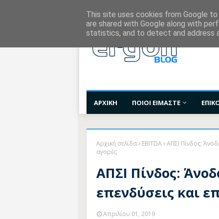
Χορηγίες Επικοινωνίας
Όροι Χρήσης
Επι
This site uses cookies from Google to d
are shared with Google along with perf
statistics, and to detect and address 
ΑΡΧΙΚΗ
ΠΟΙΟΙ ΕΙΜΑΣΤΕ
ΕΠΙΚ
Αρχική σελίδα
EBITDA
ΑΠΣΙ Πίνδος: Άνοδ
αγορές
ΑΠΣΙ Πίνδος: Άνοδ
επενδύσεις και ε
Απριλίου 01, 2019