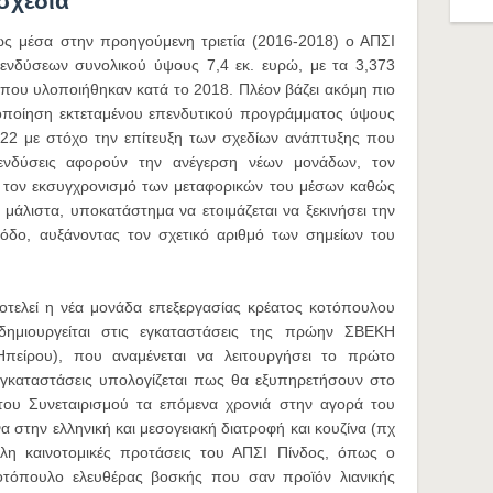
 σχέδια
πως μέσα στην προηγούμενη τριετία (2016-2018) ο ΑΠΣΙ
νδύσεων συνολικού ύψους 7,4 εκ. ευρώ, με τα 3,373
 που υλοποιήθηκαν κατά το 2018. Πλέον βάζει ακόμη πιο
ποίηση εκτεταμένου επενδυτικού προγράμματος ύψους
2022 με στόχο την επίτευξη των σχεδίων ανάπτυξης που
επενδύσεις αφορούν την ανέγερση νέων μονάδων, τον
 τον εκσυγχρονισμό των μεταφορικών του μέσων καθώς
 μάλιστα, υποκατάστημα να ετοιμάζεται να ξεκινήσει την
Ρόδο, αυξάνοντας τον σχετικό αριθμό των σημείων του
οτελεί η νέα μονάδα επεξεργασίας κρέατος κοτόπουλου
ημιουργείται στις εγκαταστάσεις της πρώην ΣΒΕΚΗ
 Ηπείρου), που αναμένεται να λειτουργήσει το πρώτο
 εγκαταστάσεις υπολογίζεται πως θα εξυπηρετήσουν στο
 του Συνεταιρισμού τα επόμενα χρονιά στην αγορά του
α στην ελληνική και μεσογειακή διατροφή και κουζίνα (πχ
λη καινοτομικές προτάσεις του ΑΠΣΙ Πίνδος, όπως ο
οτόπουλο ελευθέρας βοσκής που σαν προϊόν λιανικής