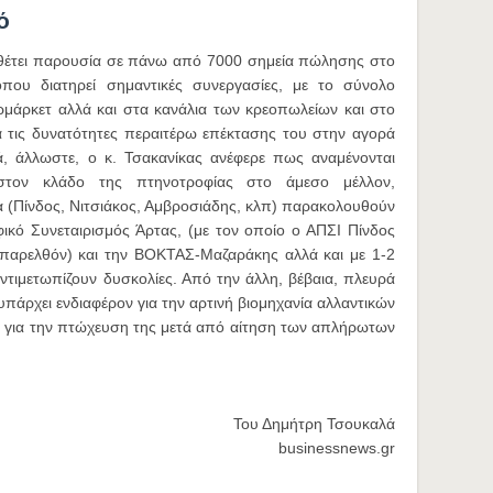
ό
αθέτει παρουσία σε πάνω από 7000 σημεία πώλησης στο
που διατηρεί σημαντικές συνεργασίες, με το σύνολο
μάρκετ αλλά και στα κανάλια των κρεοπωλείων και στο
ά τις δυνατότητες περαιτέρω επέκτασης του στην αγορά
κά, άλλωστε, ο κ. Τσακανίκας ανέφερε πως αναμένονται
 στον κλάδο της πτηνοτροφίας στο άμεσο μέλλον,
α (Πίνδος, Νιτσιάκος, Αμβροσιάδης, κλπ) παρακολουθούν
οφικό Συνεταιρισμός Άρτας, (με τον οποίο ο ΑΠΣΙ Πίνδος
το παρελθόν) και την ΒΟΚΤΑΣ-Μαζαράκης αλλά και με 1-2
ντιμετωπίζουν δυσκολίες. Από την άλλη, βέβαια, πλευρά
πάρχει ενδιαφέρον για την αρτινή βιομηχανία αλλαντικών
η για την πτώχευση της μετά από αίτηση των απλήρωτων
Του Δημήτρη Τσουκαλά
businessnews.gr