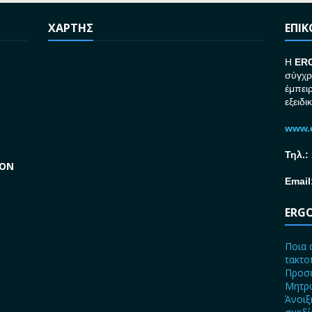
ΧΑΡΤΗΣ
ΕΠΙ
H
ER
σύγχρ
έμπει
εξειδι
www.e
Τηλ.:
GON
Email
ERGO
Ποια 
τακτο
Προσε
Μητρώ
Άνοιξ