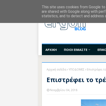
Χορηγίες Επικοινωνίας
Όροι Χρήσης
Επι
This site uses cookies from Google to d
are shared with Google along with perf
statistics, and to detect and address 
ΑΡΧΙΚΗ
ΠΟΙΟΙ ΕΙΜΑΣΤΕ
ΕΠΙΚ
Αρχική σελίδα
ΥΠΟΔΟΜΕΣ
Επιστρέφει τ
Επιστρέφει το τρ
Νοεμβρίου 04, 2018