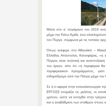
Μέσα στο α' τετράμηνο του 2019 ανα
μέχρι την Κάτω Αχαΐα, ενώ ολοκληρώνοντ
τον Πύργο, σύμφωνα με τις τοπικές αρχ
Όπως ανέφερε στο Αθηναϊκό – Μακεδο
Ελλάδας Απόστολος Κατσιφάρας, «η ε
Πύργος είναι πολιτική και αναπτυξια
του έργου, είπε ότι «η περιφέρεια 
περιφερειακού προγράμματος, γιατ
σιδηρόδρομο από την Πάτρα μέχρι τον
Σε ό,τι αφορά στην επαναλειτουργία τ
ΕΡΓΟΣΕ ετοιμάζει τις μελέτες, οι οποί
χρόνου, ώστε να ενταχθεί στην τρέχου
και η αναβάθμιση των σταθμών στους ο