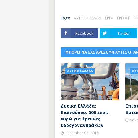
Tags:
ΔΥΤΙΚΗ ΕΛΛΑΔΑ
ΕΡΓΑ
ΕΡΓΟΣΕ
Ε
Facebook
Twitter
ΜΠΟΡΕΙ ΝΑ ΣΑΣ ΑΡΕΣΟΥΝ ΑΥΤΕΣ ΟΙ Α
ΔΥΤΙΚΗ ΕΛΛΑΔΑ
ΔΥΤ
Δυτική Ελλάδα:
Επισ
Επενδύσεις 500 εκατ.
Δυτι
ευρώ για έρευνες
Nove
υδρογονανθράκων
December 02, 2018