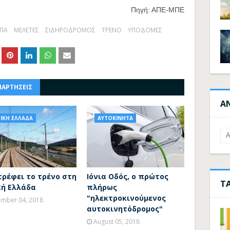
Πηγή: ΑΠΕ-ΜΠΕ
ΣΠΑ
ΜΕΛΕΤΕΣ
ΣΙΔΗΡΟΔΡΟΜΟΣ
ΤΡΕΝΟ
ΥΠΟΔΟΜΕΣ
ΝΑΡΤΗΣΕΙΣ
Α
ΙΚΗ ΕΛΛΑΔΑ
ΑΥΤΟΚΙΝΗΤΑ
τρέφει το τρένο στη
Ιόνια Οδός, ο πρώτος
Τ
κή Ελλάδα
πλήρως
"ηλεκτροκινούμενος
mber 04, 2018
αυτοκινητόδρομος"
August 05, 2018