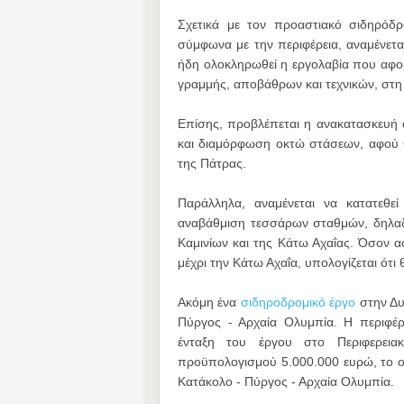
Σχετικά με τον προαστιακό σιδηρόδ
σύμφωνα με την περιφέρεια, αναμένετα
ήδη ολοκληρωθεί η εργολαβία που αφορ
γραμμής, αποβάθρων και τεχνικών, στη
Επίσης, προβλέπεται η ανακατασκευή
και διαμόρφωση οκτώ στάσεων, αφού θα
της Πάτρας.
Παράλληλα, αναμένεται να κατατεθε
αναβάθμιση τεσσάρων σταθμών, δηλαδή
Καμινίων και της Κάτω Αχαΐας. Όσον α
μέχρι την Κάτω Αχαΐα, υπολογίζεται ότι
Ακόμη ένα
σιδηροδρομικό έργο
στην Δυ
Πύργος - Αρχαία Ολυμπία. Η περιφέρ
ένταξη του έργου στο Περιφερει
προϋπολογισμού 5.000.000 ευρώ, το 
Κατάκολο - Πύργος - Αρχαία Ολυμπία.