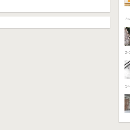
M
O
M