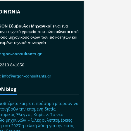
ΚΟΙΝΩΝΙΑ
GON Σ
ύμβουλοι Μηχανικοί
είναι ένα
ονο τεχνικό γραφείο που πλαισιώνεται από
ρους μηχανικούς όλων των ειδικοτήτων και
κευμένα τεχνικά συνεργεία.
rgon-consultants.gr
2310 841656
:
info@ergon-consultants.gr
N blog
αυθαίρετα και με τι πρόστιμα μπορούν να
ποιηθούν την επόμενη διετία
ισμικός Έλεγχος Κτιρίων: Το νέο
ο μηχανικών – Όλες οι λεπτομέρειες
η του 2027 η τελική λύση για την εκτός