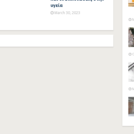
υγεία
March 30, 2023
M
O
M