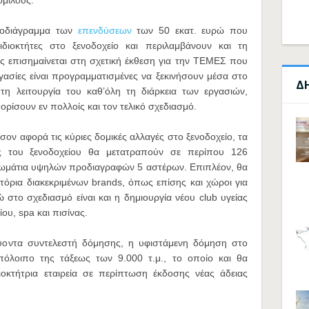
ομίλους.
ρονοδιάγραμμα των
επενδύσεων
των 50 εκατ. ευρώ που
διοκτήτες στο ξενοδοχείο και περιλαμβάνουν και τη
ς επισημαίνεται στη σχετική έκθεση για την ΤΕΜΕΣ που
εργασίες είναι προγραμματισμένες να ξεκινήσουν μέσα στο
Δ
 τη λειτουργία του καθ’όλη τη διάρκεια των εργασιών,
ρίσουν εν πολλοίς και τον τελικό σχεδιασμό.
σον αφορά τις κύριες δομικές αλλαγές στο ξενοδοχείο, τα
ες του ξενοδοχείου θα μετατραπούν σε περίπου 126
9 δωμάτια υψηλών προδιαγραφών 5 αστέρων. Επιπλέον, θα
ιατόρια διακεκριμένων brands, όπως επίσης και χώροι για
ώ στο σχεδιασμό είναι και η δημιουργία νέου club υγείας
ου, spa και πισίνας.
χύοντα συντελεστή δόμησης, η υφιστάμενη δόμηση στο
υπόλοιπο της τάξεως των 9.000 τ.μ., το οποίο και θα
ιοκτήτρια εταιρεία σε περίπτωση έκδοσης νέας άδειας