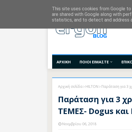
Χορηγίες Επικοινωνίας
Όροι Χρήσης
Επι
This site uses cookies from Google to d
are shared with Google along with perf
statistics, and to detect and address 
ΑΡΧΙΚΗ
ΠΟΙΟΙ ΕΙΜΑΣΤΕ
ΕΠΙΚ
Αρχική σελίδα
HILTON
Παράταση για 3 χ
Παράταση για 3 χ
ΤΕΜΕΣ- Dogus και
Νοεμβρίου 06, 2018