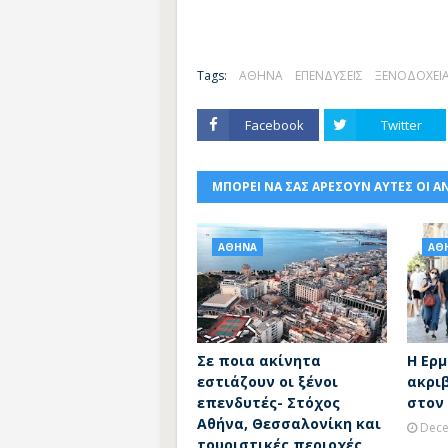
Tags:
ΑΘΗΝΑ
ΕΠΕΝΔΥΣΕΙΣ
ΞΕΝΟΔΟΧΕΙ
Facebook
Twitter
ΜΠΟΡΕΙ ΝΑ ΣΑΣ ΑΡΕΣΟΥΝ ΑΥΤΕΣ ΟΙ Α
ΑΘΗΝΑ
ΑΘ
Σε ποια ακίνητα
Η Ερμ
εστιάζουν οι ξένοι
ακρι
επενδυτές- Στόχος
στον
Αθήνα, Θεσσαλονίκη και
Dece
τουριστικές περιοχές