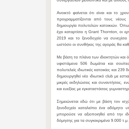
συνεργασιών μελλοντικά και με άλλους 
Ανοικτό φαίνεται ότι είναι και το χ
προγραμματίζονται από τους νέους ι
δημιουργία πολυτελών κατοικιών. Όπω
έχει καταρτίσει η Grant Thornton, οι 
2019 και το ξενοδοχείο να συνεχίσει
ωστόσο οι συνθήκες της αγοράς θα καθο
Mε βάση τα πλάνα των ιδιοκτητών και ό
υφιστάμενα 506 δωμάτια και σουίτ
πολυτελείς ιδιωτικές κατοικίες και 23
δημιουργηθεί νέο ιδιωτικό club με εστ
μικρές εκδηλώσεις και συναντήσεις, εν
και ευεξίας με εγκαταστάσεις γυμναστηρί
Σημειώνεται εδώ ότι με βάση τον ισ
ξενοδοχείο καταλείπει ένα αδόμητο 
μπορούσε να αξιοποιηθεί από την ιδ
δόμησης για τα συγκεκριμένα 9.000 τ.μ.