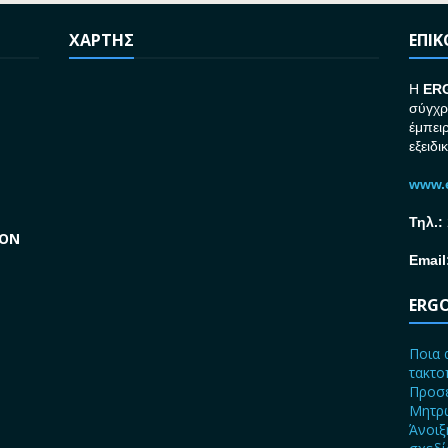
ΧΑΡΤΗΣ
ΕΠΙ
H
ER
σύγχρ
έμπει
εξειδι
www.e
Τηλ.:
GON
Email
ERGO
Ποια 
τακτο
Προσε
Μητρώ
Άνοιξ