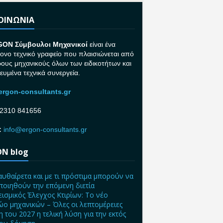
ΚΟΙΝΩΝΙΑ
GON Σ
ύμβουλοι Μηχανικοί
είναι ένα
ονο τεχνικό γραφείο που πλαισιώνεται από
ρους μηχανικούς όλων των ειδικοτήτων και
κευμένα τεχνικά συνεργεία.
rgon-consultants.gr
2310 841656
:
info@ergon-consultants.gr
N blog
αυθαίρετα και με τι πρόστιμα μπορούν να
ποιηθούν την επόμενη διετία
ισμικός Έλεγχος Κτιρίων: Το νέο
ο μηχανικών – Όλες οι λεπτομέρειες
η του 2027 η τελική λύση για την εκτός