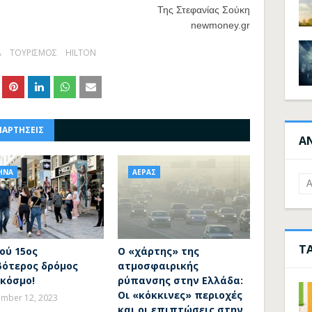
Της Στεφανίας Σούκη
newmoney.gr
Α
ΤΟΥΡΙΣΜΟΣ
HILTON
ΝΑΡΤΗΣΕΙΣ
Α
ΗΝΑ
ΑΕΡΑΣ
Τ
ού 15ος
Ο «χάρτης» της
βότερος δρόμος
ατμοσφαιρικής
 κόσμο!
ρύπανσης στην Ελλάδα:
Οι «κόκκινες» περιοχές
mber 12, 2023
και οι επιπτώσεις στην