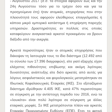
- Αυγούστου 2017 (σ.σ. τα στοιχεία αφορούν έως και την
24η Αυγούστου τόσο για το τρέχον όσο και για τα
προηγούμενα έτη) ήταν ατομικές, επιχειρήσεις που στην
πλειονότητά τους αφορούν ελεύθερους επαγγελματίες ή
κάποιο μικρό εμπορικό κατάστημα ή επιχείρηση παροχής
υπηρεσιών. Δραστηριότητες εν πολλοίς στις οποίες
καταφεύγουν αναγκαστικά αρκετοί προκειμένου να βρουν
διέξοδο από την ανεργία.
Αρκετά περισσότερες ήταν οι ατομικές επιχειρήσεις που
διέκοψαν τη λειτουργία τους το ίδιο διάστημα (12.492 από
το σύνολο των 17.396 διαγραφών), είτε γιατί εξαρχής είχαν
ελάχιστες πιθανότητες επιβίωσης και ακόμη λιγότερες
δυνατότητες ανάπτυξης είτε διότι αρκετές από αυτές για
λόγους ασφαλιστικούς και φορολογικούς μετατράπηκαν σε
Ιδιωτικές Κεφαλαιουχικές Εταιρείες (ΙΚΕ). Στο εξεταζόμενο
διάστημα ιδρύθηκαν 4.405 ΙΚΕ, κατά 47% περισσότερες
σε σύγκριση με την αντίστοιχη περίοδο του 2016, ενώ τα
«λουκέτα» είναι πολύ λιγότερα σε σύγκριση με άλλες
εταιρικές μορφές. Σε ΙΚΕ μετατρέπονται πλέον και αρκετές
Εταιρείες Περιορισμένης Ευθύνης (ΕΠΕ). Ετσι, το φετινό