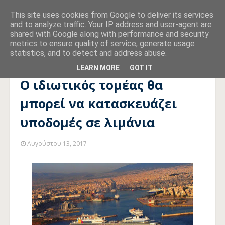
This site uses cookies from Google to deliver its services
and to analyze traffic. Your IP address and user-agent are
shared with Google along with performance and security
metrics to ensure quality of service, generate usage
statistics, and to detect and address abuse.
Αρχική σελίδα
ΥΠΟΥΡΓΕΙΟ ΝΑΥΤΙΛΙΑΣ
Ο ιδιωτικός τομέας θα
μπορεί να κατασκευάζει υποδομές σε λιμάνια
LEARN MORE
GOT IT
Ο ιδιωτικός τομέας θα
μπορεί να κατασκευάζει
υποδομές σε λιμάνια
Αυγούστου 13, 2017