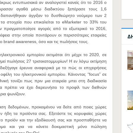
άκρως εντυπωσιακά αν αναλογιστεί κανείς ότι το 2016 ο
ρασαν αγαθά μέσω διαδικτύου ξεπέρασε τους 1,6
υ δαπανήθηκαν άγγιξαν το δυσθεώρητο νούμερο των 2
τα στοιχεία που επικαλείται το eMarketer το 33% του
ν πραγματοποίησε αγορές από το εξωτερικό το 2016,
έφεια στην οποία ποντάρουν οι περισσότερες εταιρείες
Δ
ο brand awareness, όσο και τις πωλήσεις τους.
εκτρονικού εμπορίου εκτιμάται ότι μέχρι το 2020, σε
θμεί πωλήσεις 27 τρισεκατομμυρίων! Η εν λόγω εκτίμηση
 διεξήγαγε έρευνα αναφορικά με το πώς οι επιχειρήσεις
οφέλη του ηλεκτρονικού εμπορίου. Κάνοντας “focus” σε
ική τονίζει πως πριν μια εταιρεία μπει στη διαδικασία
θα πρέπει να έχει διερευνήσει το προφίλ των διεθνών
ήρια ψωνίζουν.
άση δεδομένων, προκειμένου να δείτε από ποιες χώρες
ν ήδη τα προϊόντα σας. Εξετάστε τις κορυφαίες χώρες
το προϊόν και την εξειδίκευσή σας και προσπαθήστε να
κόμα και για να κάνετε δοκιμαστική μόνο πώληση