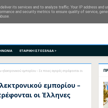
κοινωνία
eliver its services and to analyze traffic. Your IP address and 
ormance and security metrics to ensure quality of service, gen
abuse.
ΟΙΝΩΝΙΑ
ΕΤΑΙΡΙΚΗ ΙΣΤΟΣΕΛΙΔΑ >
Π
υ ηλεκτρονικού εμπορίου – Σε ποιες αγορές στρέφονται οι
ηλεκτρονικού εμπορίου –
τρέφονται οι Έλληνες