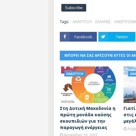
Tags:
ΑΝΑΠΤΥΞΗ
ΕΛΛΗΝΕΣ
ΗΛΕΚΤΡΟΝΙ
Facebook
Twitter
ΜΠΟΡΕΙ ΝΑ ΣΑΣ ΑΡΕΣΟΥΝ ΑΥΤΕΣ ΟΙ Α
ΑΝΑΠΤΥΞΗ
ΑΝ
Στη Δυτική Μακεδονία η
Γιατ
πρώτη μονάδα καύσης
στις 
σκουπιδιών για την
μεγά
παραγωγή ενέργειας
Augu
November 16, 2022