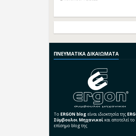
ΠΝΕΥΜΑΤΙΚΑ ΔΙΚΑΙΩΜΑΤΑ
Το
ERGON blog
είναι ιδιοκτησία της
ER
Σύμβουλοι Μηχανικοί
και αποτελεί το
επίσημο blog της