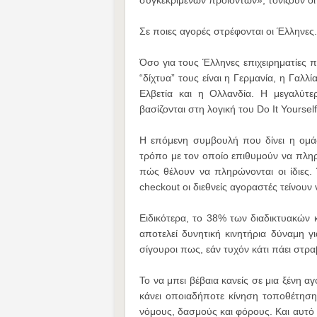
συγκεκριμένων προϊόντων», τονίζουν οι
Σε ποιες αγορές στρέφονται οι Έλληνες.
Όσο για τους Έλληνες επιχειρηματίες π
“δίχτυα” τους είναι η Γερμανία, η Γαλλί
Ελβετία και η Ολλανδία. Η μεγαλύτε
βασίζονται στη λογική του Do It Yoursel
Η επόμενη συμβουλή που δίνει η ομάδα
τρόπο με τον οποίο επιθυμούν να πληρ
πώς θέλουν να πληρώνονται οι ίδιες.
checkout οι διεθνείς αγοραστές τείνουν
Ειδικότερα, το 38% των διαδικτυακώ
αποτελεί δυνητική κινητήρια δύναμη γι
σίγουροι πως, εάν τυχόν κάτι πάει στρ
Το να μπει βέβαια κανείς σε μια ξένη α
κάνει οποιαδήποτε κίνηση τοποθέτησης
νόμους, δασμούς και φόρους. Και αυτό δ