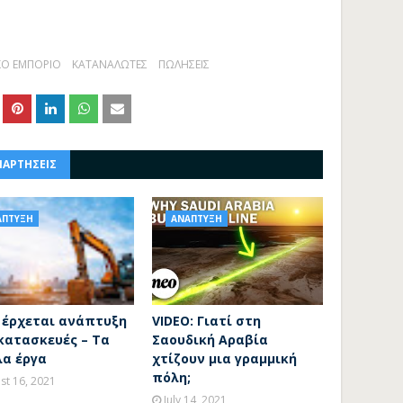
ΚΟ ΕΜΠΟΡΙΟ
ΚΑΤΑΝΑΛΩΤΕΣ
ΠΩΛΗΣΕΙΣ
ΝΑΡΤΗΣΕΙΣ
ΑΠΤΥΞΗ
ΑΝΑΠΤΥΞΗ
ί έρχεται ανάπτυξη
VIDEO: Γιατί στη
κατασκευές – Τα
Σαουδική Αραβία
λα έργα
χτίζουν μια γραμμική
πόλη;
st 16, 2021
July 14, 2021