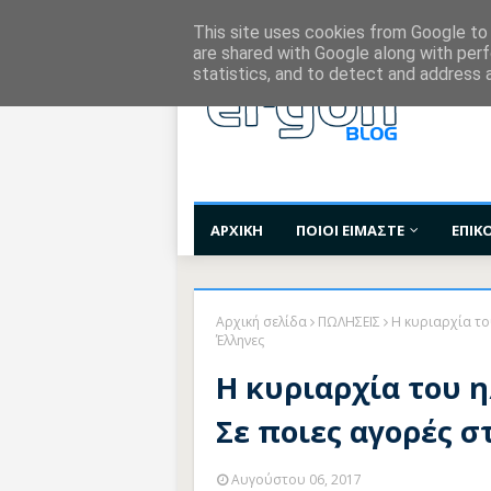
Χορηγίες Επικοινωνίας
Όροι Χρήσης
Επι
This site uses cookies from Google to d
are shared with Google along with perf
statistics, and to detect and address 
ΑΡΧΙΚΗ
ΠΟΙΟΙ ΕΙΜΑΣΤΕ
ΕΠΙΚ
Αρχική σελίδα
ΠΩΛΗΣΕΙΣ
Η κυριαρχία το
Έλληνες
Η κυριαρχία του 
Σε ποιες αγορές σ
Αυγούστου 06, 2017