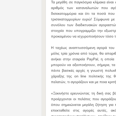
Τα μεγέθη σε παγκόσμια κλίμακα είναι 
αριθμός των καταναλωτών που αγό
δισεκατομμύρια και ότι τα ποσά πο
τρισεκατομμυρίων ευρώ! Σύμφωνα με 
συνόλου των διαδικτυακών αγοραστώ
στοιχείο που υπογραμμίζει την εξωστρ
προκειμένου να ισχυροποιήσουν τόσο τ
Η ταχέως αναπτυσσόμενη αγορά του ηλ
μόλις τρία χρόνια από τώρα, θα απαρι
ανήκει στην εταιρεία PayPal, η οποία
μπορούν να αξιοποιήσουν, σήμερα, τα 
πέντε βασικές αρχές η γνωστή πολυεθν
χάραξης της on line πολιτικής της 
πελατών, τι αγοράζουν και με ποια κριτ
«Ξεκινήστε ερευνώντας τη δική σας β
προέρχονται οι πελάτες που αγοράζου
όπου σημειώνεται μεγάλη ζήτηση για 
επεκταθείτε στις αγορές αυτές, α