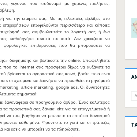
όντα, γεγονός που ισοδυναμεί με χαμένες πωλήσεις.
ρόβλεψη.
 για την εταιρεία σας. Με τις τελευταίες εξελίξεις στο
ς επιχειρήσεων επωφελούνται περισσότερο και κάποιες
 επιχείρησή σας συμβουλευτείτε το λογιστή σας ή ένα
σας καθοδηγήσει σωστά σε αυτό. Δεν χρειάζεται να
, φορολογικές επιβαρύνσεις που θα μπορούσατε να
ς» διαφήμισης και βελτιώστε την online. Επωφεληθείτε
 που το internet σας προσφέρει δίχως να αυξάνετε τα
ύ βρίσκεται το αγοραστικό σας κοινό, βρείτε ποιο είναι
Α
σετε στοχευμένα και ξεκινήστε να προωθείτε τα μηνύματά
marketing, article marketing, google ads. Οι δυνατότητες
ελέσματα σημαντικά.
υμε ξαναναφέρει σε προηγούμενο άρθρο. Ένας καλύτερος
ια τα προσωπικά σας δάνεια, είτε για τα επαγγελματικά ή
ρεί να σας βοηθήσει να μειώσετε το επιτόκιο δανεισμού
ληρώνετε κάθε μήνα. Φροντίστε το γιατί και οι τράπεζες
Τ
ά και εσείς να μπορείτε να τα πληρώσετε.