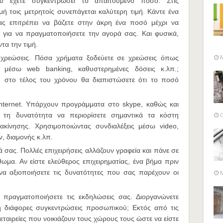
ύ έχετε συγκεντρώσει το απαιτούμενο ποσό. Στις
 τοις μετρητοίς συνεπάγεται καλύτερη τιμή. Κάντε ένα
 επιτρέπει να βάζετε στην άκρη ένα ποσό μέχρι να
 για να πραγματοποιήσετε την αγορά σας. Και φυσικά,
τα την τιμή.
M
ροχρεώσεις. Πόσα χρήματα ξοδεύετε σε χρεώσεις όπως
ς μέσω web banking, καθυστερημένες δόσεις κ.λπ.;
δή στο τέλος του χρόνου θα διαπιστώσετε ότι το ποσό
internet. Υπάρχουν προγράμματα στο skype, καθώς και
 τη δυνατότητα να περιορίσετε σημαντικά τα κόστη
O
τακίνησης. Χρησιμοποιώντας συνδιαλέξεις μέσω video,
ν, διαμονής κ.λπ.
ά σας. Πολλές επιχειρήσεις αλλάζουν γραφεία και πάνε σε
ωμα. Αν είστε ελεύθερος επιχειρηματίας, ένα βήμα πριν
 να αξιοποιήσετε τις δυνατότητες που σας παρέχουν οι
M
 πραγματοποιήσετε τις εκδηλώσεις σας. Διοργανώνετε
 ή διάφορες συγκεντρώσεις προσωπικού; Εκτός από τις
εταιρείες που νοικιάζουν τους χώρους τους ώστε να είστε