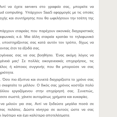
Αντί να έχετε servers στο γραφείο σας, μπορείτε να
loud computing. Υπάρχουν SaaS εφαρμογές με τις οποίες
ατοχής και συντήρησης που θα ωφελήσουν την τσέπη της
πάρχουν εταιρείες που παρέχουν εικονικές διαχειριστικές
φωνικές κ.ά. Μια άλλη εταιρεία κρατάει το τηλεφωνικό
ς, υποστηρίζοντας σας κατά αυτόν τον τρόπο, δίχως να
ντας έτσι τα έξοδά σας.
ογένειας σας να σας βοηθήσει. Ένας ακόμη λόγος να
νειά μας! Σε πολλές οικογενειακές επιχειρήσεις, τις
 μέλος ή κάποιος συγγενής που θα μπορούσε να σας
ηριότητα.
. Όσο πιο έξυπνα και συνετά διαχειρίζεστε το χρόνο σας
 σκεφτείτε το μέλλον. Ο δικός σας χρόνος κοστίζει πολύ
λλου εργαζόμενου στην επιχείρησή σας. Συνεπώς,
ύσετε σωστά, χάνετε αυτομάτως χρήματα και ευκαιρίες.
να μιλούν για σας. Αντί να ξοδεύετε μεγάλα ποσά σε
 σας πελάτες. Δώστε κίνητρα σε αυτούς ώστε να σας
ει λιγότερο και έχει καλύτερα αποτελέσματα.