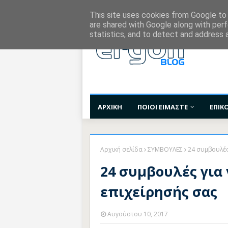
Χορηγίες Επικοινωνίας
Όροι Χρήσης
Επι
This site uses cookies from Google to d
are shared with Google along with perf
statistics, and to detect and address 
ΑΡΧΙΚΗ
ΠΟΙΟΙ ΕΙΜΑΣΤΕ
ΕΠΙΚ
Αρχική σελίδα
ΣΥΜΒΟΥΛΕΣ
24 συμβουλές
24 συμβουλές για 
επιχείρησής σας
Αυγούστου 10, 2017