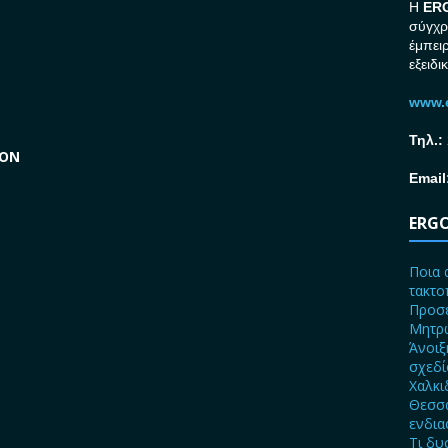
H
ER
σύγχρ
έμπει
εξειδι
www.e
Τηλ.:
GON
Email
ERGO
Ποια 
τακτο
Προσε
Μητρώ
Άνοιξ
σχεδ
Χαλκι
Θεσσα
ενδια
Τι δυ