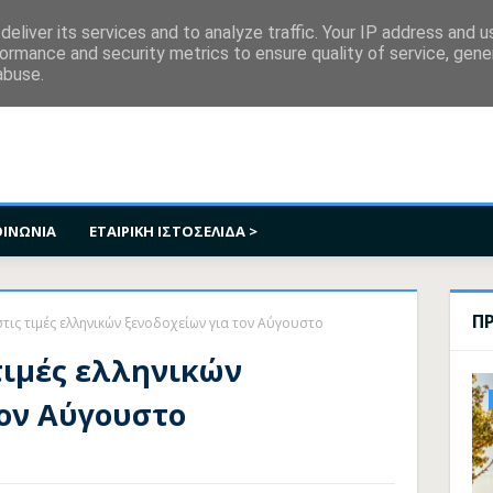
κοινωνία
eliver its services and to analyze traffic. Your IP address and 
ormance and security metrics to ensure quality of service, gen
abuse.
ΟΙΝΩΝΙΑ
ΕΤΑΙΡΙΚΗ ΙΣΤΟΣΕΛΙΔΑ >
Π
τις τιμές ελληνικών ξενοδοχείων για τον Αύγουστο
τιμές ελληνικών
τον Αύγουστο