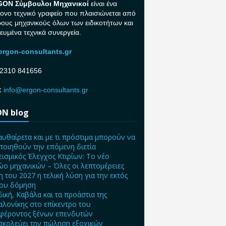
GON Σ
ύμβουλοι Μηχανικοί
είναι ένα
ονο τεχνικό γραφείο που πλαισιώνεται από
ρους μηχανικούς όλων των ειδικοτήτων και
κευμένα τεχνικά συνεργεία.
rgon-consultants.gr
2310 841656
:
info@ergon-consultants.gr
N blog
αυθαίρετα και με τι πρόστιμα μπορούν να
ποιηθούν την επόμενη διετία
ισμικός Έλεγχος Κτιρίων: Το νέο
ο μηχανικών – Όλες οι λεπτομέρειες
η του 2027 η τελική λύση για την εκτός
ίου δόμηση
δική, Καβάλα και τα προάστια της
λονίκης στο επίκεντρο του
φέροντος ξένων επενδυτών
σκολεύει την πώληση εξοχικών