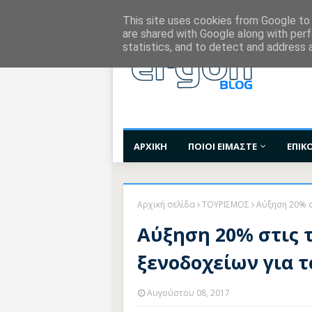
Χορηγίες Επικοινωνίας
Όροι Χρήσης
Επι
This site uses cookies from Google to d
are shared with Google along with perf
statistics, and to detect and address 
ΑΡΧΙΚΗ
ΠΟΙΟΙ ΕΙΜΑΣΤΕ
ΕΠΙΚ
Αρχική σελίδα
ΤΟΥΡΙΣΜΟΣ
Αύξηση 20% σ
Αύξηση 20% στις 
ξενοδοχείων για 
Αυγούστου 08, 2017