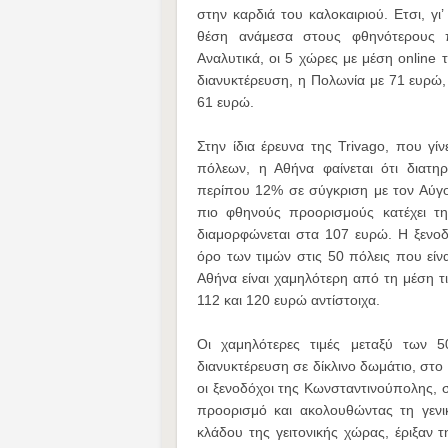
στην καρδιά του καλοκαιριού. Ετσι, γι
θέση ανάμεσα στους φθηνότερους πρ
Αναλυτικά, οι 5 χώρες με μέση online 
διανυκτέρευση, η Πολωνία με 71 ευρώ,
61 ευρώ.
Στην ίδια έρευνα της Trivago, που γ
πόλεων, η Αθήνα φαίνεται ότι διατη
περίπου 12% σε σύγκριση με τον Αύγο
πιο φθηνούς προορισμούς κατέχει τη
διαμορφώνεται στα 107 ευρώ. Η ξενοδ
όρο των τιμών στις 50 πόλεις που είν
Αθήνα είναι χαμηλότερη από τη μέση τι
112 και 120 ευρώ αντίστοιχα.
Οι χαμηλότερες τιμές μεταξύ των 
διανυκτέρευση σε δίκλινο δωμάτιο, στο
οι ξενοδόχοι της Κωνσταντινούπολης, 
προορισμό και ακολουθώντας τη γενικ
κλάδου της γειτονικής χώρας, έριξαν 