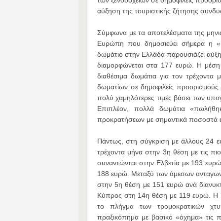
των ξενοδοχείων σε δημοφιλείς προορι
αύξηση της τουριστικής ζήτησης συνδυα
Σύμφωνα με τα αποτελέσματα της μηνιαί
Ευρώπη που δημοσιεύει σήμερα η «Κ»
δωμάτιο στην Ελλάδα παρουσιάζει αύξη
διαμορφώνεται στα 177 ευρώ. Η μέση 
διαθέσιμα δωμάτια για τον τρέχοντα 
δωματίων σε δημοφιλείς προορισμούς 
πολύ χαμηλότερες τιμές βάσει των υπο
Επιπλέον, πολλά δωμάτια «πωλήθηκ
προκρατήσεων με σημαντικά ποσοστά
Πάντως, στη σύγκριση με άλλους 24 ε
τρέχοντα μήνα στην 3η θέση με τις πιο 
συναντώνται στην Ελβετία με 193 ευρώ 
188 ευρώ. Μεταξύ των άμεσων ανταγωνι
στην 5η θέση με 151 ευρώ ανά διανυκ
Κύπρος στη 14η θέση με 119 ευρώ. Η Τ
το πλήγμα των τρομοκρατικών χτ
πραξικόπημα με βασικό «όχημα» τις πο