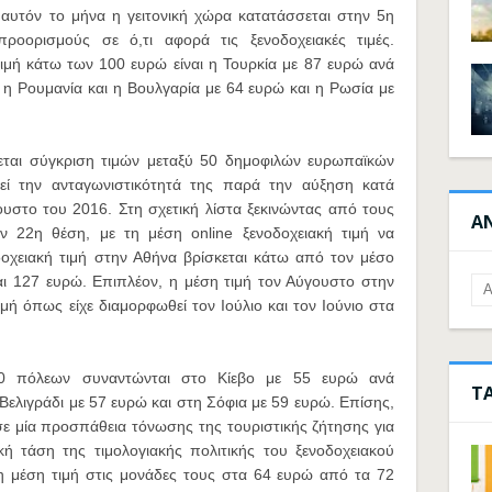
’ αυτόν το μήνα η γειτονική χώρα κατατάσσεται στην 5η
οορισμούς σε ό,τι αφορά τις ξενοδοχειακές τιμές.
τιμή κάτω των 100 ευρώ είναι η Τουρκία με 87 ευρώ ανά
 η Ρουμανία και η Βουλγαρία με 64 ευρώ και η Ρωσία με
ίνεται σύγκριση τιμών μεταξύ 50 δημοφιλών ευρωπαϊκών
ρεί την ανταγωνιστικότητά της παρά την αύξηση κατά
υστο του 2016. Στη σχετική λίστα ξεκινώντας από τους
Α
ν 22η θέση, με τη μέση online ξενοδοχειακή τιμή να
οχειακή τιμή στην Αθήνα βρίσκεται κάτω από τον μέσο
αι 127 ευρώ. Επιπλέον, η μέση τιμή τον Αύγουστο στην
μή όπως είχε διαμορφωθεί τον Ιούλιο και τον Ιούνιο στα
50 πόλεων συναντώνται στο Κίεβο με 55 ευρώ ανά
Τ
 Βελιγράδι με 57 ευρώ και στη Σόφια με 59 ευρώ. Επίσης,
σε μία προσπάθεια τόνωσης της τουριστικής ζήτησης για
ή τάση της τιμολογιακής πολιτικής του ξενοδοχειακού
τη μέση τιμή στις μονάδες τους στα 64 ευρώ από τα 72