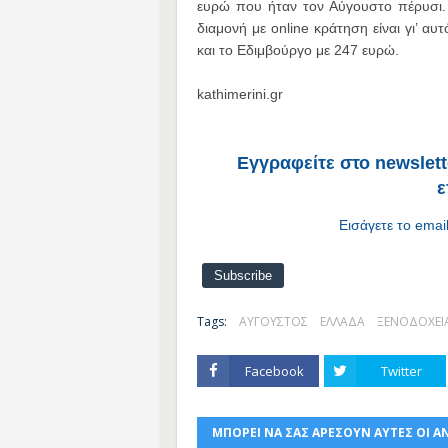
ευρώ που ήταν τον Αύγουστο πέρυσι. Σ
διαμονή με online κράτηση είναι γι’ α
και το Εδιμβούργο με 247 ευρώ.
kathimerini.gr
Εγγραφείτε στο newslette
ε
Εισάγετε το emai
Tags:
ΑΥΓΟΥΣΤΟΣ
ΕΛΛΑΔΑ
ΞΕΝΟΔΟΧΕΙ
Facebook
Twitter
ΜΠΟΡΕΙ ΝΑ ΣΑΣ ΑΡΕΣΟΥΝ ΑΥΤΕΣ ΟΙ Α