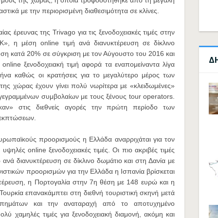
σμούς της χώρας, η οποία τροφοδοτήθηκε από τη μεγάλη
στικά με την περιορισμένη διαθεσιμότητα σε κλίνες.
ας έρευνας της Trivago για τις ξενοδοχειακές τιμές στην
, η μέση online τιμή ανά διανυκτέρευση σε δίκλινο
ση κατά 20% σε σύγκριση με τον Αύγουστο του 2016 και
Δ
online ξενοδοχειακή τιμή αφορά τα εναπομείναντα λίγα
μήνα καθώς οι κρατήσεις για το μεγαλύτερο μέρος των
της χώρας έχουν γίνει πολύ νωρίτερα με «κλειδωμένες»
γεγραμμένων συμβολαίων με τους ξένους tour operators.
αν» στις διεθνείς αγορές την πρώτη περίοδο των
 εκπτώσεων.
υρωπαϊκούς προορισμούς η Ελλάδα αναρριχάται για τον
υψηλές online ξενοδοχειακές τιμές. Οι πιο ακριβές τιμές
ανά διανυκτέρευση σε δίκλινο δωμάτιο και στη Δανία με
στικών προορισμών για την Ελλάδα η Ισπανία βρίσκεται
τέρευση, η Πορτογαλία στην 7η θέση με 148 ευρώ και η
ουρκία επανακάμπτει στη διεθνή τουριστική σκηνή μετά
υπημάτων και την αναταραχή από το αποτυχημένο
λύ χαμηλές τιμές για ξενοδοχειακή διαμονή, ακόμη και