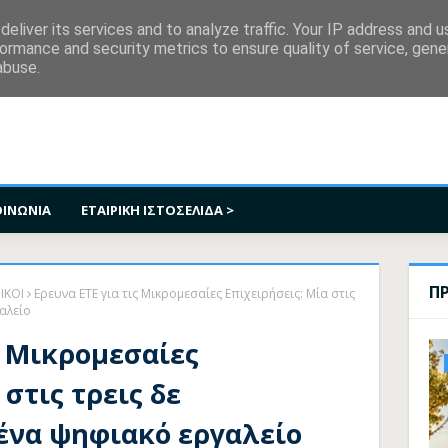
κοινωνία
eliver its services and to analyze traffic. Your IP address and 
ormance and security metrics to ensure quality of service, gen
abuse.
ΟΙΝΩΝΙΑ
ΕΤΑΙΡΙΚΗ ΙΣΤΟΣΕΛΙΔΑ >
Π
ΙΚΟΙ
Ερευνα ΕΤΕ για τις Μικρομεσαίες Επιχειρήσεις: Μία στις
αλείο
ς Μικρομεσαίες
στις τρεις δε
ένα ψηφιακό εργαλείο