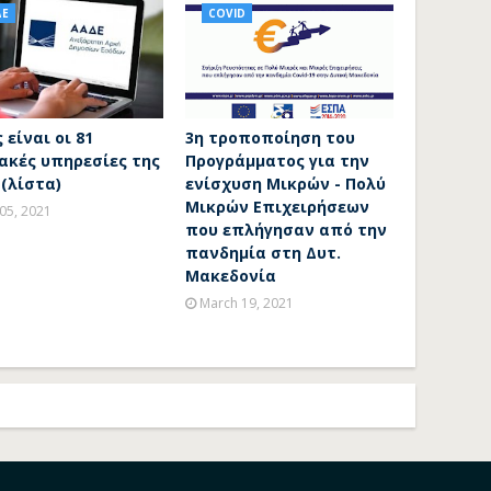
ΔΕ
COVID
 είναι οι 81
3η τροποποίηση του
ακές υπηρεσίες της
Προγράμματος για την
(λίστα)
ενίσχυση Μικρών - Πολύ
Μικρών Επιχειρήσεων
 05, 2021
που επλήγησαν από την
πανδημία στη Δυτ.
Μακεδονία
March 19, 2021