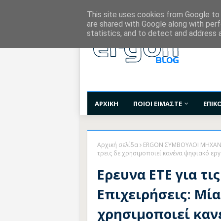
Χορηγίες Επικοινωνίας
Όροι Χρήσης
Επι
This site uses cookies from Google to d
are shared with Google along with perf
statistics, and to detect and address 
ΑΡΧΙΚΗ
ΠΟΙΟΙ ΕΙΜΑΣΤΕ
ΕΠΙΚ
Αρχική σελίδα
ERGON ΣΥΜΒΟΥΛΟΙ ΜΗΧΑΝ
τρεις δε χρησιμοποιεί κανένα ψηφιακό εργ
Ερευνα ΕΤΕ για τι
Επιχειρήσεις: Μία 
χρησιμοποιεί καν