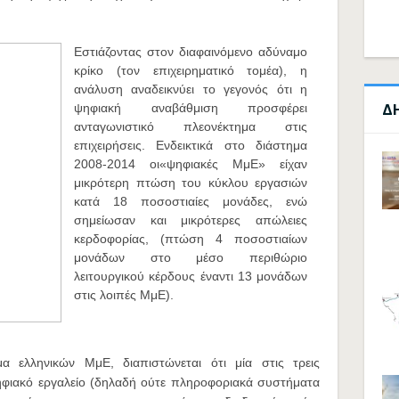
Εστιάζοντας στον διαφαινόμενο αδύναμο
κρίκο (τον επιχειρηματικό τομέα), η
ανάλυση αναδεικνύει το γεγονός ότι η
Δ
ψηφιακή αναβάθμιση προσφέρει
ανταγωνιστικό πλεονέκτημα στις
επιχειρήσεις. Ενδεικτικά στο διάστημα
2008-2014 οι«ψηφιακές ΜμΕ» είχαν
μικρότερη πτώση του κύκλου εργασιών
κατά 18 ποσοστιαίες μονάδες, ενώ
σημείωσαν και μικρότερες απώλειες
κερδοφορίας, (πτώση 4 ποσοστιαίων
μονάδων στο μέσο περιθώριο
λειτουργικού κέρδους έναντι 13 μονάδων
στις λοιπές ΜμΕ).
ελληνικών ΜμΕ, διαπιστώνεται ότι μία στις τρεις
ψηφιακό εργαλείο (δηλαδή ούτε πληροφοριακά συστήματα