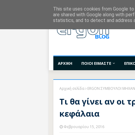
Χορηγίες Επικοινωνίας
Όροι Χρήσης
Επι
This site uses cookies from Google to d
are shared with Google along with perf
statistics, and to detect and address 
ΑΡΧΙΚΗ
ΠΟΙΟΙ ΕΙΜΑΣΤΕ
ΕΠΙΚ
Αρχική σελίδα
ERGON ΣΥΜΒΟΥΛΟΙ ΜΗΧΑΝ
Τι θα γίνει αν οι
κεφάλαια
Φεβρουαρίου 15, 2016