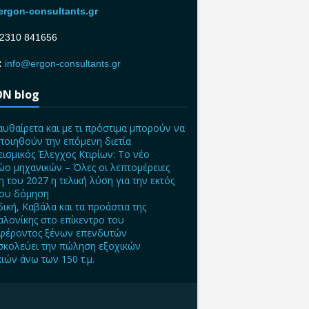
rgon-consultants.gr
2310 841656
:
info@ergon-consultants.gr
N blog
αυθαίρετα και με τι πρόστιμα μπορούν να
ποιηθούν την επόμενη διετία
ισμικός Έλεγχος Κτιρίων: Το νέο
ο μηχανικών – Όλες οι λεπτομέρειες
η του 2027 η τελική λύση για την εκτός
ίου δόμηση
δική, Καβάλα και τα προάστια της
λονίκης στο επίκεντρο του
φέροντος ξένων επενδυτών
σκολεύει την πώληση εξοχικών
κιών άνω των 150 τ.μ.