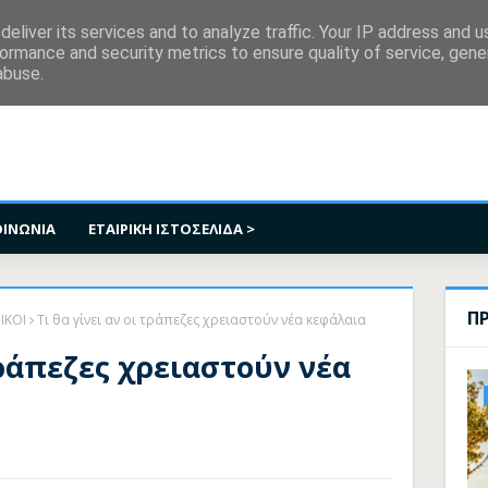
κοινωνία
eliver its services and to analyze traffic. Your IP address and 
ormance and security metrics to ensure quality of service, gen
abuse.
ΟΙΝΩΝΙΑ
ΕΤΑΙΡΙΚΗ ΙΣΤΟΣΕΛΙΔΑ >
Π
ΙΚΟΙ
Τι θα γίνει αν οι τράπεζες χρειαστούν νέα κεφάλαια
 τράπεζες χρειαστούν νέα