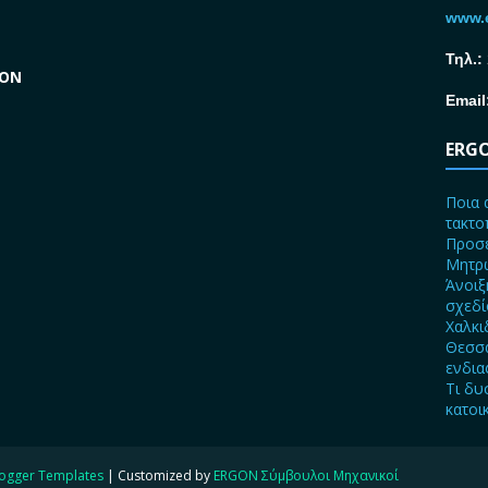
www.e
Τηλ.:
GON
Email
ERGO
Ποια 
τακτο
Προσε
Μητρώ
Άνοιξ
σχεδ
Χαλκι
Θεσσα
ενδια
Τι δυ
κατοι
ogger Templates
| Customized by
ERGON Σύμβουλοι Μηχανικοί