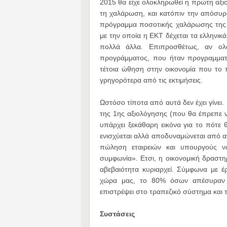
2015 θα είχε ολοκληρωθεί η πρώτη αξιο
τη χαλάρωση, και κατόπιν την απόσυρσ
πρόγραμμα ποσοτικής χαλάρωσης της 
με την οποία η ΕΚΤ δέχεται τα ελληνικ
πολλά άλλα. Επιπροσθέτως, αν ολο
προγράμματος, που ήταν προγραμματι
τέτοια ώθηση στην οικονομία που το 
γρηγορότερα από τις εκτιμήσεις.
Ωστόσο τίποτα από αυτά δεν έχει γίνει
της 1ης αξιολόγησης (που θα έπρεπε ν
υπάρχει ξεκάθαρη εικόνα για το πότε 
ενισχύεται αλλά αποδυναμώνεται από αν
πώληση εταιρειών και υπουργούς ν
συμφωνία». Ετσι, η οικονομική δραστηρ
αβεβαιότητα κυριαρχεί. Σύμφωνα με 
χώρα μας, το 80% όσων απέσυραν κ
επιστρέψει στο τραπεζικό σύστημα και 
Συστάσεις