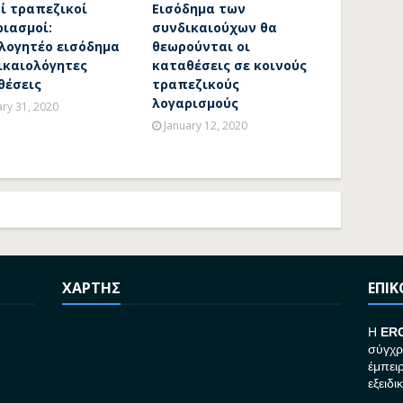
ί τραπεζικοί
Εισόδημα των
ριασμοί:
συνδικαιούχων θα
λογητέο εισόδημα
θεωρούνται οι
ικαιολόγητες
καταθέσεις σε κοινούς
θέσεις
τραπεζικούς
λογαρισμούς
ary 31, 2020
January 12, 2020
ΧΑΡΤΗΣ
ΕΠΙ
H
ER
σύγχρ
έμπει
εξειδι