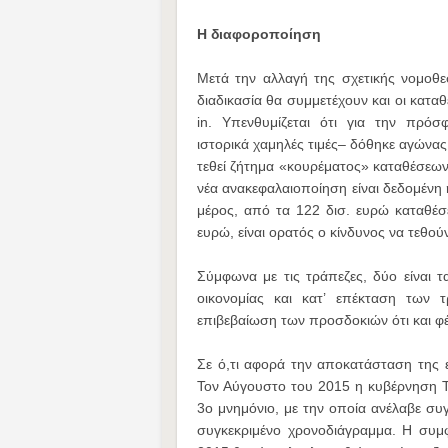
Η διαφοροποίηση
Μετά την αλλαγή της σχετικής νομοθεσ
διαδικασία θα συμμετέχουν και οι κατα
in. Υπενθυμίζεται ότι για την πρό
ιστορικά χαμηλές τιμές– δόθηκε αγώνας
τεθεί ζήτημα «κουρέματος» καταθέσεων.
νέα ανακεφαλαιοποίηση είναι δεδoμένη
μέρος, από τα 122 δισ. ευρώ καταθέσ
ευρώ, είναι ορατός ο κίνδυνος να τεθού
Σύμφωνα με τις τράπεζες, δύο είναι 
οικονομίας και κατ’ επέκταση των
επιβεβαίωση των προσδοκιών ότι και φέτ
Σε ό,τι αφορά την αποκατάσταση της ε
Τον Αύγουστο του 2015 η κυβέρνηση Τ
3ο μνημόνιο, με την οποία ανέλαβε συ
συγκεκριμένο χρονοδιάγραμμα. Η συμ