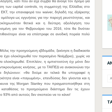
λόγηση, κάτι που αν είχε συμβεί θα άνοιγε τον δρόμο για
η των capital controls, τη συμμετοχή της Ελλάδας στο
ΕΚΤ, την επαναφορά του waiver, δηλαδή της εξαίρεσης
ά ομόλογα ως εγγυήσεις για την παροχή ρευστότητας, και
κληρωνόταν θετικά και η δεύτερη αξιολόγηση του
σμένη για τον Φεβρουάριο του 2016, τότε θα δινόταν
πιθανότερο είναι να επέστρεφε σε ανοδική πορεία πολύ
. Μόλις την προηγούμενη εβδομάδα, ξεκίνησε η διαδικασία
α έχει ολοκληρωθεί τον περασμένο Νοέμβριο), χωρίς να
θα ολοκληρωθεί. Επιπλέον, η εμπιστοσύνη όχι μόνο δεν
Α
τικρουόμενες κινήσεις, με το ΤΑΙΠΕΔ να ανακοινώνει την
α δηλώνουν: «θα δούμε αν τελικά θα υπογραφεί η
ιότητα είναι «παγωμένη», επενδύσεις δεν γίνονται και η
έρευνα της Morgan Stanley που πραγματοποιήθηκε στη
αταθέσεις το προηγούμενο διάστημα δεν τις έχουν
το 93% από αυτούς δεν σκοπεύει να το κάνει!
Τ