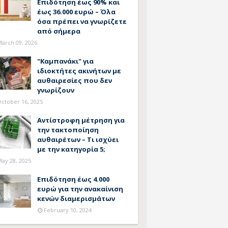
Επιδότηση έως 90% και
έως 36.000 ευρώ – Όλα
όσα πρέπει να γνωρίζετε
από σήμερα
arch 09, 2026
"Καμπανάκι" για
ιδιοκτήτες ακινήτων με
αυθαιρεσίες που δεν
γνωρίζουν
ctober 16, 2025
Αντίστροφη μέτρηση για
την τακτοποίηση
αυθαιρέτων – Τι ισχύει
με την κατηγορία 5;
ay 28, 2025
Επιδότηση έως 4.000
ευρώ για την ανακαίνιση
κενών διαμερισμάτων
February 10, 2024