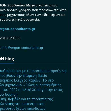
GON Σ
ύμβουλοι Μηχανικοί
είναι ένα
ονο τεχνικό γραφείο που πλαισιώνεται από
ρους μηχανικούς όλων των ειδικοτήτων και
κευμένα τεχνικά συνεργεία.
rgon-consultants.gr
2310 841656
:
info@ergon-consultants.gr
N blog
αυθαίρετα και με τι πρόστιμα μπορούν να
ποιηθούν την επόμενη διετία
ισμικός Έλεγχος Κτιρίων: Το νέο
ο μηχανικών – Όλες οι λεπτομέρειες
η του 2027 η τελική λύση για την εκτός
ίου δόμηση
δική, Καβάλα και τα προάστια της
λονίκης στο επίκεντρο του
φέροντος ξένων επενδυτών