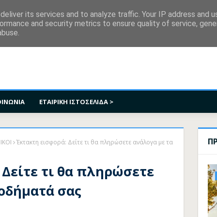
κοινωνία
eliver its services and to analyze traffic. Your IP address and 
ormance and security metrics to ensure quality of service, gen
abuse.
ΟΙΝΩΝΙΑ
ΕΤΑΙΡΙΚΗ ΙΣΤΟΣΕΛΙΔΑ >
Π
ΙΚΟΙ
Έκτακτη εισφορά: Δείτε τι θα πληρώσετε ανάλογα με τα
 Δείτε τι θα πληρώσετε
σοδήματά σας