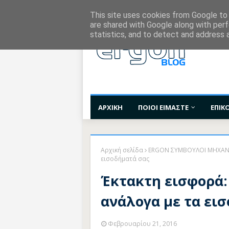
Χορηγίες Επικοινωνίας
Όροι Χρήσης
Επι
This site uses cookies from Google to d
are shared with Google along with perf
statistics, and to detect and address 
ΑΡΧΙΚΗ
ΠΟΙΟΙ ΕΙΜΑΣΤΕ
ΕΠΙΚ
Αρχική σελίδα
ERGON ΣΥΜΒΟΥΛΟΙ ΜΗΧΑΝ
εισοδήματά σας
Έκτακτη εισφορά:
ανάλογα με τα ει
Φεβρουαρίου 21, 2016