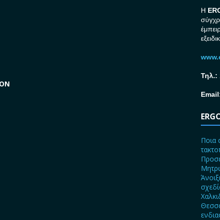
H
ER
σύγχρ
έμπει
εξειδι
www.e
Τηλ.:
GON
Email
ERGO
Ποια 
τακτο
Προσε
Μητρώ
Άνοιξ
σχεδ
Χαλκι
Θεσσα
ενδια