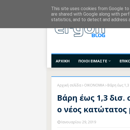
Χορηγίες Επικοινωνίας
Όροι Χρήσης
Επι
This site uses cookies from Google to d
are shared with Google along with perf
statistics, and to detect and address 
ΑΡΧΙΚΗ
ΠΟΙΟΙ ΕΙΜΑΣΤΕ
ΕΠΙΚ
Αρχική σελίδα
ΟΙΚΟΝΟΜΙΑ
Βάρη έως 1,3
Βάρη έως 1,3 δισ.
ο νέος κατώτατος
Ιανουαρίου 29, 2019