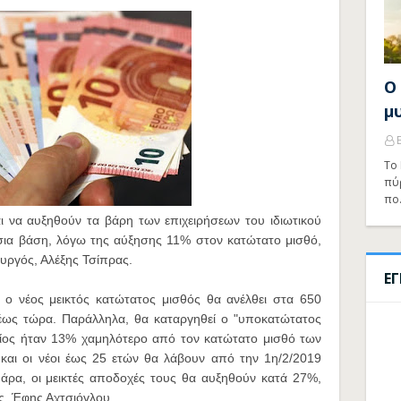
Ο
μ
Το 
πύ
πο
ι να αυξηθούν τα βάρη των επιχειρήσεων του ιδιωτικού
ήσια βάση, λόγω της αύξησης 11% στον κατώτατο μισθό,
υργός, Αλέξης Τσίπρας.
Ε
 ο νέος μεικτός κατώτατος μισθός θα ανέλθει στα 650
 έως τώρα. Παράλληλα, θα καταργηθεί ο "υποκατώτατος
οίος ήταν 13% χαμηλότερο από τον κατώτατο μισθό των
και οι νέοι έως 25 ετών θα λάβουν από την 1η/2/2019
άρα, οι μεικτές αποδοχές τους θα αυξηθούν κατά 27%,
ς, Έφης Αχτσιόγλου.