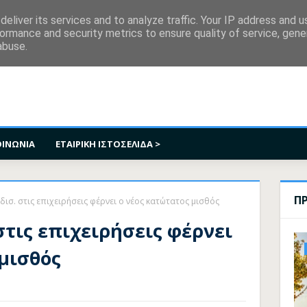
κοινωνία
eliver its services and to analyze traffic. Your IP address and 
ormance and security metrics to ensure quality of service, gen
abuse.
ΟΙΝΩΝΙΑ
ΕΤΑΙΡΙΚΗ ΙΣΤΟΣΕΛΙΔΑ >
Π
 δισ. στις επιχειρήσεις φέρνει ο νέος κατώτατος μισθός
 στις επιχειρήσεις φέρνει
 μισθός