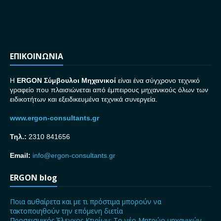
ΕΠΙΚΟΙΝΩΝΙΑ
H
ERGON Σ
ύμβουλοι Μηχανικοί
είναι ένα σύγχρονο τεχνικό
γραφείο που πλαισιώνεται από έμπειρους μηχανικούς όλων των
ειδικοτήτων και εξειδικευμένα τεχνικά συνεργεία.
www.ergon-consultants.gr
Τηλ.:
2310 841656
Email:
info@ergon-consultants.gr
ERGON blog
Ποια αυθαίρετα και με τι πρόστιμα μπορούν να
τακτοποιηθούν την επόμενη διετία
Προσεισμικός Έλεγχος Κτιρίων: Το νέο Μητρώο μηχανικών –