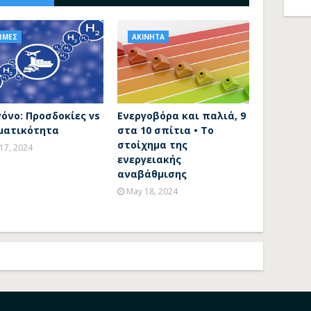
ΩΜΕΣ
ΑΚΙΝΗΤΑ
όνο: Προσδοκίες vs
Ενεργοβόρα και παλιά, 9
ματικότητα
στα 10 σπίτια • To
στοίχημα της
 17, 2024
ενεργειακής
αναβάθμισης
May 18, 2024