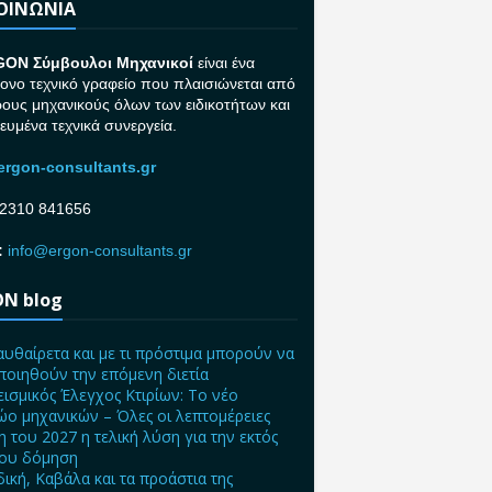
ΚΟΙΝΩΝΙΑ
GON Σ
ύμβουλοι Μηχανικοί
είναι ένα
ονο τεχνικό γραφείο που πλαισιώνεται από
ρους μηχανικούς όλων των ειδικοτήτων και
κευμένα τεχνικά συνεργεία.
rgon-consultants.gr
2310 841656
:
info@ergon-consultants.gr
N blog
αυθαίρετα και με τι πρόστιμα μπορούν να
ποιηθούν την επόμενη διετία
ισμικός Έλεγχος Κτιρίων: Το νέο
ο μηχανικών – Όλες οι λεπτομέρειες
η του 2027 η τελική λύση για την εκτός
ίου δόμηση
δική, Καβάλα και τα προάστια της