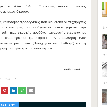
εταξύ άλλων, "έξυπνες" οικιακές συσκευές, λύσεις
ύσεις εκτός δικτύου.
ις καινοτόμες προσεγγίσεις που υιοθετούν οι επιχειρήσεις
 τις καινοτομίες που εισάγουν οι νεοεισερχόμενοι στην
M
πτυξη μιας εικονικής μονάδας παραγωγής ενέργειας με
σε συσσωρευτές (μπαταρίες), την προώθηση ενός
οικιακών μπαταριών (”bring your own battery”) και τη
τη φόρτιση ηλεκτρικών αυτοκινήτων.
O
enikonomia.gr
Σ
ΥΚΩ
EY
M
ΝΑΡΤΗΣΕΙΣ