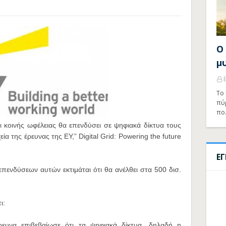
Ο
μ
Το 
πύ
πο
ι κοινής ωφέλειας θα επενδύσει σε ψηφιακά δίκτυα τους
α της έρευνας της ΕΥ,” Digital Grid: Powering the future
Ε
επενδύσεων αυτών εκτιμάται ότι θα ανέλθει στα 500 δισ.
ι:
ευνα επιβεβαίωσε ότι τα ψηφιακά δίκτυα, δηλαδή η