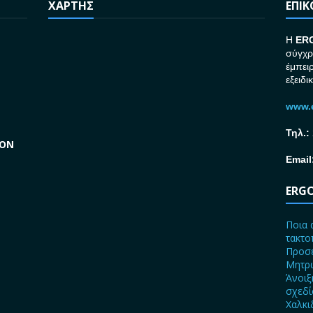
ΧΑΡΤΗΣ
ΕΠΙ
H
ER
σύγχρ
έμπει
εξειδι
www.e
Τηλ.:
GON
Email
ERGO
Ποια 
τακτο
Προσε
Μητρώ
Άνοιξ
σχεδ
Χαλκι