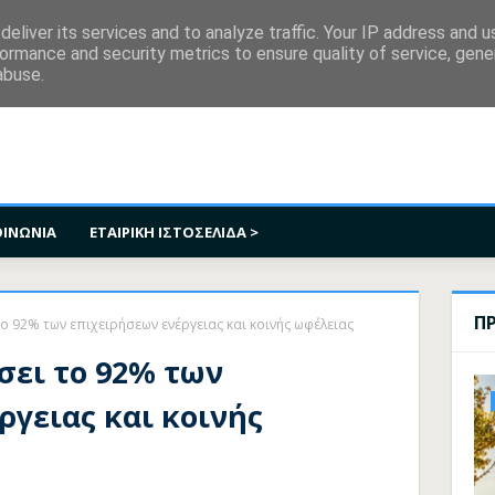
κοινωνία
eliver its services and to analyze traffic. Your IP address and 
ormance and security metrics to ensure quality of service, gen
abuse.
ΟΙΝΩΝΙΑ
ΕΤΑΙΡΙΚΗ ΙΣΤΟΣΕΛΙΔΑ >
Π
το 92% των επιχειρήσεων ενέργειας και κοινής ωφέλειας
σει το 92% των
ργειας και κοινής