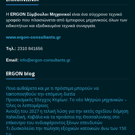
H
ERGON Σ
ύμβουλοι Μηχανικοί
είναι ένα σύγχρονο τεχνικό
γραφείο που πλαισιώνεται από έμπειρους μηχανικούς όλων των
ειδικοτήτων και εξειδικευμένα τεχνικά συνεργεία.
www.ergon-consultants.gr
Τηλ.:
2310 841656
Email:
info@ergon-consultants.gr
ERGON blog
Ποια αυθαίρετα και με τι πρόστιμα μπορούν να
τακτοποιηθούν την επόμενη διετία
Προσεισμικός Έλεγχος Κτιρίων: Το νέο Μητρώο μηχανικών –
Όλες οι λεπτομέρειες
Άνοιξη του 2027 η τελική λύση για την εκτός σχεδίου δόμηση
Χαλκιδική, Καβάλα και τα προάστια της Θεσσαλονίκης στο
επίκεντρο του ενδιαφέροντος ξένων επενδυτών
Τι δυσκολεύει την πώληση εξοχικών κατοικιών άνω των 150
τ.μ.