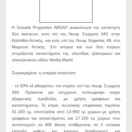
Η Grivalia Properties ΑΕΕΑΠ ανακοίνωσε την απόκτηση
δύο ακίνητων, ενός επί της Λεωφ. Συγγρού 340, στην
Καλλιθέα Αττικής, και ενός επί της Λεωφ. Κηφισίας 49, στο
Μαρούσι Αττικής. Στο ισόγειο και των δύο κτιρίων
στεγάζονται καταστήματα της αλυσίδας ηλεκτρικών και
ηλεκτρονικών ειδών Media Markt.
Συγκεκριμένα, η εταιρεία απέκτησε:
- το 50% εξ αδιαιρέτου του κτιρίου επί της Λεωφ. Συγγρού
340. Πρόκειται για σύγχρονο πολυώροφο κτίριο
εξαιρετικής προβολής, με χρήση γραφείων και
καταστήματος. Το κτίριο, συνολικής επιφάνειας περίπου
31.100 τμ, αποτελείται από 13.950 τμ χώρων με χρήση
γραφείων και καταστήματος και 17.150 τμ χώρων που
αντιστοιχούν σε 400 θέσεις στάθμευσης σε 4 υπόγεια
επίπεδα καθώς και λοιπούς βοηθητικούς και