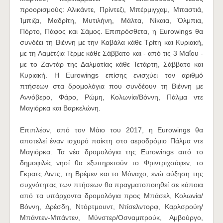
προορισμούς: Αλικάντε, Πρίντεζι, Μπέρμιγχαμ, Μπαστιά,
Ίμπιζα, Μαδρίτη, Μυτιλήνη, Μάλτα, Νίκαια, Όλμπια,
Πόρτο, Πάφος και Σάμος. Επιπρόσθετα, η Eurowings θα
συνδέει τη Βιέννη με την Καβάλα κάθε Τρίτη και Κυριακή,
με τη Λαμέτζια Τέρμε κάθε Σάββατο και - από τις 3 Μαΐου -
με το Ζαντάρ της Δαλματίας κάθε Τετάρτη, Σάββατο και
Κυριακή. Η Eurowings επίσης ενισχύει τον αριθμό
πτήσεων στα δρομολόγια που συνδέουν τη Βιέννη με
Αννόβερο, Φάρο, Ρώμη, Κολωνία/Βόννη, Πάλμα ντε
Μαγιόρκα και Βαρκελώνη.
Επιπλέον, από τον Μάιο του 2017, η Eurowings θα
αποτελεί έναν ισχυρό παίκτη στο αεροδρόμιο Πάλμα ντε
Μαγιόρκα. Τα νέα δρομολόγια της Eurowings από το
δημοφιλές νησί θα εξυπηρετούν το Φριντριχσάφεν, το
Γκρατς Λιντς, τη Βρέμεν και το Μόναχο, ενώ αύξηση της
συχνότητας των πτήσεων θα πραγματοποιηθεί σε κάποια
από τα υπάρχοντα δρομολόγια προς Μπάσελ, Κολωνία/
Βόννη, Δρέσδη, Ντόρτμουντ, Ντίσελντορφ, Καρλσρούη/
Μπάντεν-Μπάντεν, Μύνστερ/Οσναμπρούκ, Αμβούργο,