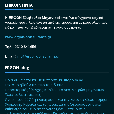
ΕΠΙΚΟΙΝΩΝΙΑ
H
ERGON Σ
ύμβουλοι Μηχανικοί
είναι ένα σύγχρονο τεχνικό
γραφείο που πλαισιώνεται από έμπειρους μηχανικούς όλων των
ειδικοτήτων και εξειδικευμένα τεχνικά συνεργεία.
www.ergon-consultants.gr
Τηλ.:
2310 841656
Email:
info@ergon-consultants.gr
ERGON blog
Ποια αυθαίρετα και με τι πρόστιμα μπορούν να
τακτοποιηθούν την επόμενη διετία
Προσεισμικός Έλεγχος Κτιρίων: Το νέο Μητρώο μηχανικών –
Όλες οι λεπτομέρειες
Άνοιξη του 2027 η τελική λύση για την εκτός σχεδίου δόμηση
Χαλκιδική, Καβάλα και τα προάστια της Θεσσαλονίκης στο
επίκεντρο του ενδιαφέροντος ξένων επενδυτών
Τι δυσκολεύει την πώληση εξοχικών κατοικιών άνω των 150