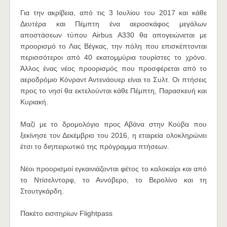
Για την ακρίβεια, από τις 3 Ιουλίου του 2017 και κάθε
Δευτέρα και Πέμπτη ένα αεροσκάφος μεγάλων
αποστάσεων τύπου Airbus A330 θα απογειώνεται με
προορισμό το Λας Βέγκας, την πόλη που επισκέπτονται
περισσότεροι από 40 εκατομμύρια τουρίστες το χρόνο.
Άλλος ένας νέος προορισμός που προσφέρεται από το
αεροδρόμιο Κόνραντ Αντενάουερ είναι το Συλτ. Οι πτήσεις
προς το νησί θα εκτελούνται κάθε Πέμπτη, Παρασκευή και
Κυριακή.
Μαζί με το δρομολόγιο προς Αβάνα στην Κούβα που
ξεκίνησε τον Δεκέμβριο του 2016, η εταιρεία ολοκληρώνει
έτσι το διηπειρωτικό της πρόγραμμα πτήσεων.
Νέοι προορισμοί εγκαινιάζονται φέτος το καλοκαίρι και από
το Ντίσελντορφ, το Αννόβερο, το Βερολίνο και τη
Στουτγκάρδη.
Πακέτο εισιτηρίων Flightpass