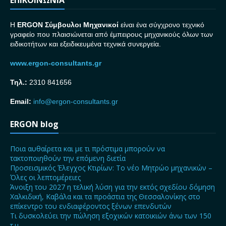
ΕΠΙΚΟΙΝΩΝΙΑ
H
ERGON Σ
ύμβουλοι Μηχανικοί
είναι ένα σύγχρονο τεχνικό
γραφείο που πλαισιώνεται από έμπειρους μηχανικούς όλων των
ειδικοτήτων και εξειδικευμένα τεχνικά συνεργεία.
www.ergon-consultants.gr
Τηλ.:
2310 841656
Email:
info@ergon-consultants.gr
ERGON blog
Ποια αυθαίρετα και με τι πρόστιμα μπορούν να
τακτοποιηθούν την επόμενη διετία
Προσεισμικός Έλεγχος Κτιρίων: Το νέο Μητρώο μηχανικών –
Όλες οι λεπτομέρειες
Άνοιξη του 2027 η τελική λύση για την εκτός σχεδίου δόμηση
Χαλκιδική, Καβάλα και τα προάστια της Θεσσαλονίκης στο
επίκεντρο του ενδιαφέροντος ξένων επενδυτών
Τι δυσκολεύει την πώληση εξοχικών κατοικιών άνω των 150
τ.μ.