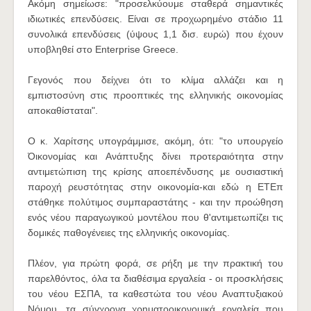
Ακόμη σημείωσε: "προσελκύουμε σταθερά σημαντικές
ιδιωτικές επενδύσεις. Είναι σε προχωρημένο στάδιο 11
συνολικά επενδύσεις (ύψους 1,1 δισ. ευρώ) που έχουν
υποβληθεί στο Enterprise Greece.
Γεγονός που δείχνει ότι το κλίμα αλλάζει και η
εμπιστοσύνη στις προοπτικές της ελληνικής οικονομίας
αποκαθίσταται".
Ο κ. Χαρίτσης υπογράμμισε, ακόμη, ότι: "το υπουργείο
Όικονομίας και Ανάπτυξης δίνει προτεραιότητα στην
αντιμετώπιση της κρίσης αποεπένδυσης με ουσιαστική
παροχή ρευστότητας στην οικονομία-και εδώ η ΕΤΕπ
στάθηκε πολύτιμος συμπαραστάτης - και την προώθηση
ενός νέου παραγωγικού μοντέλου που θ'αντιμετωπίζει τις
δομικές παθογένειες της ελληνικής οικονομίας.
Πλέον, για πρώτη φορά, σε ρήξη με την πρακτική του
παρελθόντος, όλα τα διαθέσιμα εργαλεία - οι προσκλήσεις
του νέου ΕΣΠΑ, τα καθεστώτα του νέου Αναπτυξιακού
Νόμου, τα σύγχρονα χρηματοοικονομικά εργαλεία που