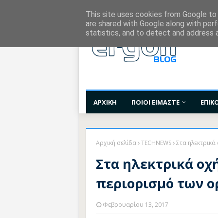
Χορηγίες Επικοινωνίας
Όροι Χρήσης
Επι
This site uses cookies from Google to d
are shared with Google along with perf
statistics, and to detect and address 
ΑΡΧΙΚΗ
ΠΟΙΟΙ ΕΙΜΑΣΤΕ
ΕΠΙΚ
Αρχική σελίδα
TECHNEWS
Στα ηλεκτρικά
Στα ηλεκτρικά οχ
περιορισμό των 
Φεβρουαρίου 13, 2017