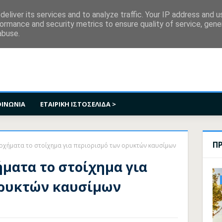
κοινωνία
eliver its services and to analyze traffic. Your IP address and 
ormance and security metrics to ensure quality of service, gen
abuse.
ΟΙΝΩΝΙΑ
ΕΤΑΙΡΙΚΗ ΙΣΤΟΣΕΛΙΔΑ >
Π
 οχήματα το στοίχημα για περιορισμό των ορυκτών καυσίμων
ήματα το στοίχημα για
ορυκτών καυσίμων