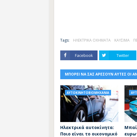
Tags:
ΗΛΕΚΤΡΙΚΑ ΟΧΗΜΑΤΑ
ΚΑΥΣΙΜΑ
Π
Facebook
Twitter
ΜΠΟΡΕΙ ΝΑ ΣΑΣ ΑΡΕΣΟΥΝ ΑΥΤΕΣ ΟΙ Α
ΑΥΤΟΚΙΝΗΤΟΒΙΟΜΗΧΑΝΙΑ
ΑΥ
Ηλεκτρικά αυτοκίνητα:
Μπαί
Ποιο είναι το οικονομικό
ευρω