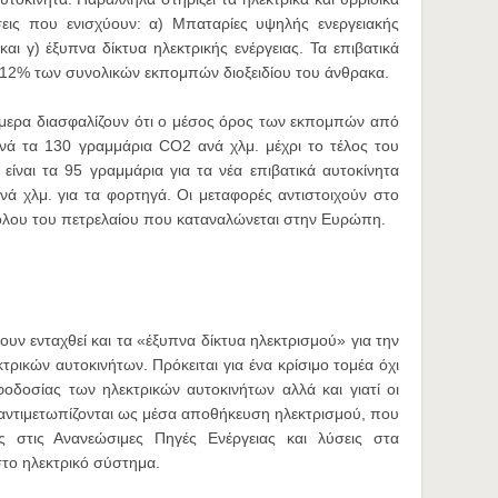
σεις που ενισχύουν: α) Μπαταρίες υψηλής ενεργειακής
και γ) έξυπνα δίκτυα ηλεκτρικής ενέργειας. Τα επιβατικά
υ 12% των συνολικών εκπομπών διοξειδίου του άνθρακα.
ήμερα διασφαλίζουν ότι ο μέσος όρος των εκπομπών από
ρνά τα 130 γραμμάρια CO2 ανά χλμ. μέχρι το τέλος του
 είναι τα 95 γραμμάρια για τα νέα επιβατικά αυτοκίνητα
νά χλμ. για τα φορτηγά. Οι μεταφορές αντιστοιχούν στο
λου του πετρελαίου που καταναλώνεται στην Ευρώπη.
ουν ενταχθεί και τα «έξυπνα δίκτυα ηλεκτρισμού» για την
ικών αυτοκινήτων. Πρόκειται για ένα κρίσιμο τομέα όχι
οδοσίας των ηλεκτρικών αυτοκινήτων αλλά και γιατί οι
 αντιμετωπίζονται ως μέσα αποθήκευση ηλεκτρισμού, που
 στις Ανανεώσιμες Πηγές Ενέργειας και λύσεις στα
το ηλεκτρικό σύστημα.