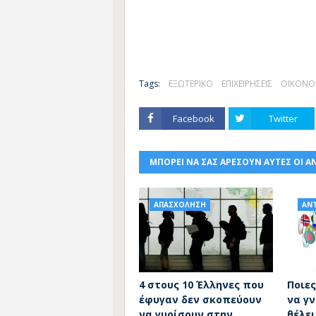
Tags:
ΕΞΩΤΕΡΙΚΟ
ΕΠΙΧΕΙΡΗΣΕΙΣ
ΟΙΚΟΝΟ
Facebook
Twitter
ΜΠΟΡΕΙ ΝΑ ΣΑΣ ΑΡΕΣΟΥΝ ΑΥΤΕΣ ΟΙ Α
ΑΠΑΣΧΟΛΗΣΗ
ΑΝ
4 στους 10 Έλληνες που
Ποιε
έφυγαν δεν σκοπεύουν
να γ
να γυρίσουν στην
θέλει