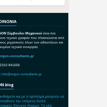
ΚΟΙΝΩΝΙΑ
GON Σ
ύμβουλοι Μηχανικοί
είναι ένα
ονο τεχνικό γραφείο που πλαισιώνεται από
ρους μηχανικούς όλων των ειδικοτήτων και
κευμένα τεχνικά συνεργεία.
rgon-consultants.gr
2310 841656
:
info@ergon-consultants.gr
N blog
αυθαίρετα και με τι πρόστιμα μπορούν να
ποιηθούν την επόμενη διετία
ισμικός Έλεγχος Κτιρίων: Το νέο