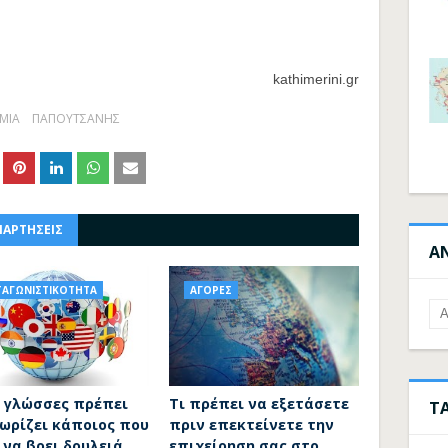
kathimerini.gr
ΜΙΑ
ΠΑΠΟΥΤΣΑΝΗΣ
ΝΑΡΤΗΣΕΙΣ
Α
ΤΑΓΩΝΙΣΤΙΚΟΤΗΤΑ
ΑΓΟΡΕΣ
ς γλώσσες πρέπει
Τι πρέπει να εξετάσετε
Τ
νωρίζει κάποιος που
πριν επεκτείνετε την
 να βρει δουλειά
επιχείρηση σας στο