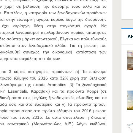
ν χάρη σε βελτίωση της διανομής τους αλλά και το
s. Επιπλέον, η κατηγορία των ξενοδοχειακών προϊόντων
και στην εξωτερική αγορά, κυρίως λόγω της διεύρυνσης
υ έχει κυρίαρχη θέση στην παγκόσμια αγορά. Να
μπορικοί λογαριασμοί περιλαμβάνουν κυρίως απαιτήσεις
Δ
δες σούπερ μάρκετ εσωτερικού, Ελγέκα και πολυεθνικούς
ποιούνται στον ξενοδοχειακό κλάδο. Για τη μείωση του
αρακολουθεί συνεχώς την οικονομική κατάσταση των
χωρήσει σε ασφάλιση πιστώσεων.
 σε 3 κύριες κατηγορίες προϊόντων: α) Τα επώνυμα
πρώτο εξάμηνο του 2016 κατά 32% χάρη στη βελτίωση
λανσάρισμα της σειράς Aromatics. β) Τα ξενοδοχειακά
Skin Essentials, Καραβάκι) και τα προϊόντα Κορρέ (σε
ιανέμονται στις μεγάλες ξενοδοχειακές αλυσίδες και σε
άδα όσο και στο εξωτερικό και γ) Τα προϊόντα τρίτων,
τηγορία παρουσίασε στο πρώτο εξάμηνο του 2016 μείωση
ίοδο του έτους 2015. Σε αυτό συνετέλεσε η διακοπή
ου εσωτερικού (Μαρινόπουλος Α.Ε.) λόγω κινδύνου