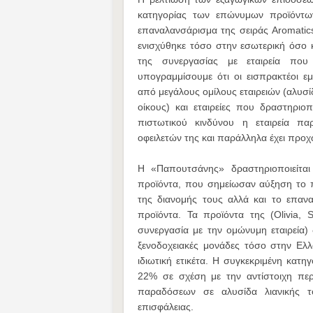
κατηγορίας των επώνυμων προϊόντω
επαναλανσάρισμα της σειράς Aromatic
ενισχύθηκε τόσο στην εσωτερική όσο 
της συνεργασίας με εταιρεία πο
υπογραμμίσουμε ότι οι εισπρακτέοι ε
από μεγάλους ομίλους εταιρειών (αλυσί
οίκους) και εταιρείες που δραστηριο
πιστωτικού κινδύνου η εταιρεία π
οφειλετών της και παράλληλα έχει προ
Η «Παπουτσάνης» δραστηριοποιείται
προϊόντα, που σημείωσαν αύξηση το 
της διανομής τους αλλά και το επανα
προϊόντα. Τα προϊόντα της (Olivia, 
συνεργασία με την ομώνυμη εταιρεία) δ
ξενοδοχειακές μονάδες τόσο στην Ελλ
ιδιωτική ετικέτα. Η συγκεκριμένη κα
22% σε σχέση με την αντίστοιχη περ
παραδόσεων σε αλυσίδα λιανικής τ
επισφάλειας.