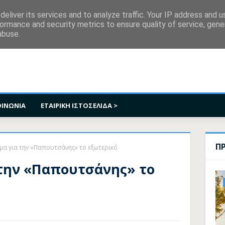
κοινωνία
eliver its services and to analyze traffic. Your IP address and 
ormance and security metrics to ensure quality of service, gen
abuse.
ΟΙΝΩΝΙΑ
ΕΤΑΙΡΙΚΗ ΙΣΤΟΣΕΛΙΔΑ >
Π
μα για την «Παπουτσάνης» το εξωτερικό
την «Παπουτσάνης» το