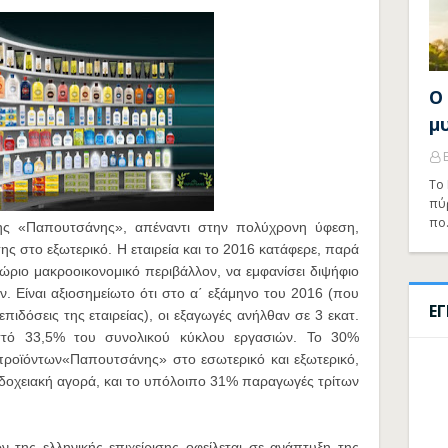
Ο
μ
Το 
πύ
πο
νης «Παπουτσάνης», απέναντι στην πολύχρονη ύφεση,
ης στο εξωτερικό. Η εταιρεία και το 2016 κατάφερε, παρά
ώριο μακροοικονομικό περιβάλλον, να εμφανίσει διψήφιο
 Είναι αξιοσημείωτο ότι στο α΄ εξάμηνο του 2016 (που
Ε
επιδόσεις της εταιρείας), οι εξαγωγές ανήλθαν σε 3 εκατ.
τό 33,5% του συνολικού κύκλου εργασιών. Το 30%
οϊόντων«Παπουτσάνης» στο εσωτερικό και εξωτερικό,
δοχειακή αγορά, και το υπόλοιπο 31% παραγωγές τρίτων
 της ελληνικής επιχείρισης οφείλεται σε ανάπτυξη της