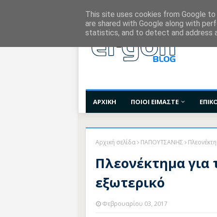
Χορηγίες Επικοινωνίας
Όροι Χρήσης
Επι
This site uses cookies from Google to d
are shared with Google along with perf
statistics, and to detect and address 
ΑΡΧΙΚΗ
ΠΟΙΟΙ ΕΙΜΑΣΤΕ
ΕΠΙΚ
Αρχική σελίδα
ΠΑΠΟΥΤΣΑΝΗΣ
Πλεονέκτη
Πλεονέκτημα για 
εξωτερικό
Φεβρουαρίου 03, 2017