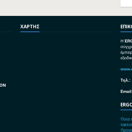
ΧΑΡΤΗΣ
ΕΠΙ
H
ER
σύγχρ
έμπει
εξειδι
www.e
Τηλ.:
GON
Email
ERGO
Ποια 
τακτο
Προσε