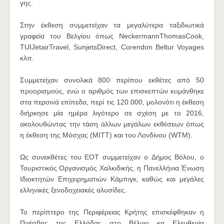
γης.
Στην έκθεση συμμετείχαν τα μεγαλύτερα ταξιδιωτικά
γραφεία του Βελγίου όπως NeckermannThomasCook,
TUIJetairTravel, SunjetsDirect, Corendon Beltur Voyages
κλπ.
Συμμετείχαν συνολικά 800 περίπου εκθέτες από 50
προορισμούς, ενώ ο αριθμός των επισκεπτών κυμάνθηκε
στα περσινά επίπεδα, περί τις 120.000, μολονότι η έκθεση
διήρκησε μία ημέρα λιγότερο σε σχέση με το 2016,
ακολουθώντας την τάση άλλων μεγάλων εκθέσεων όπως
η έκθεση της Μόσχας (MITT) και του Λονδίνου (WTM).
Ως συνεκθέτες του ΕΟΤ συμμετείχαν o Δήμος Βόλου, ο
Τουριστικός Οργανισμός Χαλκιδικής, η Πανελλήνια Ένωση
Ιδιοκτητών Επιχειρηματιών Κάμπιγκ, καθώς και μεγάλες
ελληνικές ξενοδοχειακές αλυσίδες.
Το περίπτερο της Περιφέρειας Κρήτης επισκέφθηκαν η
Πρέσβης της Ελλάδας στο Βέλγιο κα Ελευθερία