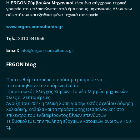
H
ERGON Σ
ύμβουλοι Μηχανικοί
είναι ένα σύγχρονο τεχνικό
γραφείο που πλαισιώνεται από έμπειρους μηχανικούς όλων των
ειδικοτήτων και εξειδικευμένα τεχνικά συνεργεία.
www.ergon-consultants.gr
Τηλ.:
2310 841656
Email:
info@ergon-consultants.gr
ERGON blog
Ποια αυθαίρετα και με τι πρόστιμα μπορούν να
τακτοποιηθούν την επόμενη διετία
Προσεισμικός Έλεγχος Κτιρίων: Το νέο Μητρώο μηχανικών –
Όλες οι λεπτομέρειες
Άνοιξη του 2027 η τελική λύση για την εκτός σχεδίου δόμηση
Χαλκιδική, Καβάλα και τα προάστια της Θεσσαλονίκης στο
επίκεντρο του ενδιαφέροντος ξένων επενδυτών
Τι δυσκολεύει την πώληση εξοχικών κατοικιών άνω των 150
τ.μ.