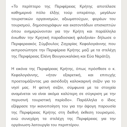
«Το περίπτερο της Περιφέρειας Κρήτης αποτέλεσε
καθημερινά πόλο έλξης τούρ οπερέιτορ, μεγάλων
τουριστικών οργανισμών, αξιωματούχων, φορέων του
τουρισμού, δημοσιογράφων και εκατοντάδων επισκεπτών
όπου ενημερώνονταν για την Κρήτη και παράλληλα
ένιωθαν την Κρητική παραδοσιακή φιλοξενία» δήλωσε ο
Περιφερειακός Σύμβουλος Ζαχαρίας Κεφαλογιάννης που
εκπροσώπησε την Περιφέρεια Κρήτης μαζί με τα στελέχη
της Περιφέρειας Ελένη Βουγιουκαλάκη και Εύα Νεράτζη.
Η εικόνα της Περιφέρειας Κρήτης, όπως πρόσθεσε ο κ.
Κεφαλογιάννης, «ήταν εξαιρετική, και επιτυχής
προετοιμάζοντας μια αισιόδοξη καλοκαιρινή σεζόν για το
νησί μας. Η φετινή σεζόν, σύμφωνα με τα στοιχεία
αναμένεται να είναι ακόμα καλύτερη σε σύγκριση με την
περυσινή τουριστική περίοδο». Παράλληλα ο ίδιος
εξέφρασε την ικανοποίηση του για την άψογη παρουσία
της Περιφέρειας Κρήτης στη διεθνή έκθεση τουρισμού,
ενώ συνεχάρη τα στελέχη της Περιφέρειας για την
οργάνωση-λειτουργία του περιπτέρου.