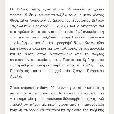
Οι Βέλγοι, όπως έγινε γνωστό δαπανούν το χρόνο
περίπου 9 δις ευρώ για τα ταξίδια τους με μέσο κόστος
650€/ταξίδι (σύμφωνα με έρευνα του Συνδέσμου Βέλγων
Ταξιδιωτικών Πρακτόρων - ABTO) και συγκαταλέγονται
στις πρώτες θέσεις όσον αφορά στα έσοδα/διανυκτέρευση
των εισερχόμενων ταξιδιωτών στην Ελλάδα. Επιλέγουν
την Κρήτη ως τον ιδανικό προορισμό διακοπών για ήλιο
και θάλασσα αλλά και για τον πολιτισμό, τη γαστρονομία
και τη φύση, όπως διαπιστώθηκε από το πλήθος
επισκεπτών στο περίπτερο της Περιφέρειας Κρήτης, που
ενημερώθηκαν εμπεριστατωμένα από τα στελέχη της
Περιφέρειας και την επαγγελματία ξεναγό Πιερράκου
Αμαλία.
Στους επισκέπτες διανεμήθηκε ενημερωτικό υλικό από τη
νέα τουριστική καμπάνια της Περιφέρειας Κρήτης, η οποία
για ακόμα μία φορά αποκόμισε διθυραμβικά σχόλια, ενώ
παράλληλα πήραν μία μικρή γεύση από την απαράμιλλη
κρητική φιλοξενία και τα ποιοτικά προϊόντα της κρητικής