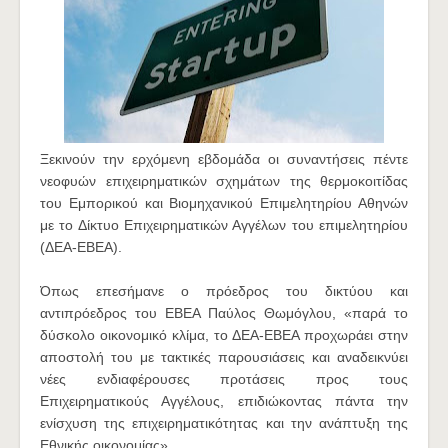
Ξεκινούν την ερχόμενη εβδομάδα οι συναντήσεις πέντε
νεοφυών‬ επιχειρηματικών σχημάτων της θερμοκοιτίδας
του Εμπορικού και Βιομηχανικού Επιμελητηρίου Αθηνών
με το Δίκτυο Επιχειρηματικών Αγγέλων του επιμελητηρίου
(ΔΕΑ-ΕΒΕΑ)‭.
Όπως επεσήμανε ο ‬πρόεδρος‭ ‬του‬ δικτύου‬ ‬και‬
‭αντιπρόεδρος‭ ‬του‭ ‬ΕΒΕΑ‭ ‬Παύλος Θωμόγλου, «παρά το
δύσκολο οικονομικό κλίμα, το ΔΕΑ-ΕΒΕΑ προχωράει στην
αποστολή του με τακτικές παρουσιάσεις και αναδεικνύει
νέες ενδιαφέρουσες προτάσεις προς τους
Επιχειρηματικούς Αγγέλους, επιδιώκοντας πάντα την
ενίσχυση της επιχειρηματικότητας και την ανάπτυξη της
Εθνικής οικονομίας».