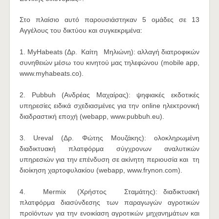
Στο πλαίσιο αυτό παρουσιάστηκαν 5 ομάδες σε 13
Αγγέλους του δικτύου και συγκεκριμένα:
1.‭ MyHabeats‭‬ ‬(Δρ.‭ ‬ Καίτη‭ ‬ ‭ ‬Μηλιώνη):‭ ‬αλλαγή ‬διατροφικών‭
‬συνηθειών‭ ‬μέσω‭ ‬του κινητού μας τηλεφώνου (mobile app‭,
‭www.myhabeats.co).‬‬
2.‭ Pubbuh‭ ‬(Ανδρέας Μαχαίρας): ψηφιακές εκδοτικές
υπηρεσίες ειδικά σχεδιασμένες για την online ηλεκτρονική
διαδραστική εποχή (webapp,‭ ‭www.pubbuh.eu). ‬‬
3.‭ Ureval‭ (Δρ. Φώτης Μουζάκης): ολοκληρωμένη
διαδικτυακή πλατφόρμα σύγχρονων‬‬ αναλυτικών
υπηρεσιών ‭για την επένδυση ‬σε ακίνητη περιουσία και ‭ ‬τη
διοίκηση χαρτοφυλακίου (webapp,‭ ‭www.frynon.com). ‬‬
4.‭ ‬ ‭ Mermix‬ ‭ ‬(Χρήστος‭ ‬ ‭ ‬Σταμάτης):‭ ‬‬διαδικτυακή‭
‬πλατφόρμα‭ ‬διασύνδεσης‭ ‬των παραγωγών αγροτικών
προϊόντων για την ενοικίαση αγροτικών μηχανημάτων και