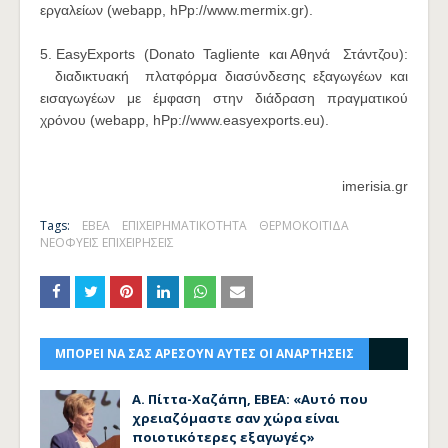
εργαλείων (webapp‭, ‭hPp://www.mermix.gr). ‬‬
5.‭ EasyExports‭ ‭ ‬(Donato ‭ ‬Tagliente ‭ και Αθηνά‭ ‬ ‭ ‬Στάντζου):‭
‬ ‭ ‬διαδικτυακή ‭ ‬πλατφόρμα‬‬ διασύνδεσης ε‭ξαγωγέων και
εισαγωγέων με ‬έμφαση στην διάδραση πραγματικού
χρόνου (webapp‭, ‭hPp://www.easyexports.eu). ‬‬
imerisia.gr
Tags:
ΕΒΕΑ
ΕΠΙΧΕΙΡΗΜΑΤΙΚΟΤΗΤΑ
ΘΕΡΜΟΚΟΙΤΙΔΑ
ΝΕΟΦΥΕΙΣ ΕΠΙΧΕΙΡΗΣΕΙΣ
ΜΠΟΡΕΙ ΝΑ ΣΑΣ ΑΡΕΣΟΥΝ ΑΥΤΕΣ ΟΙ ΑΝΑΡΤΗΣΕΙΣ
Α. Πίττα-Χαζάπη, ΕΒΕΑ: «Αυτό που
χρειαζόμαστε σαν χώρα είναι
ποιοτικότερες εξαγωγές»