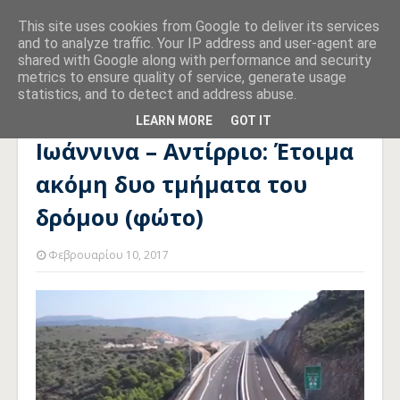
This site uses cookies from Google to deliver its services
and to analyze traffic. Your IP address and user-agent are
shared with Google along with performance and security
metrics to ensure quality of service, generate usage
statistics, and to detect and address abuse.
Αρχική σελίδα
ΥΠΟΔΟΜΕΣ
Ιωάννινα – Αντίρριο: Έτοιμα
ακόμη δυο τμήματα του δρόμου (φώτο)
LEARN MORE
GOT IT
Ιωάννινα – Αντίρριο: Έτοιμα
ακόμη δυο τμήματα του
δρόμου (φώτο)
Φεβρουαρίου 10, 2017