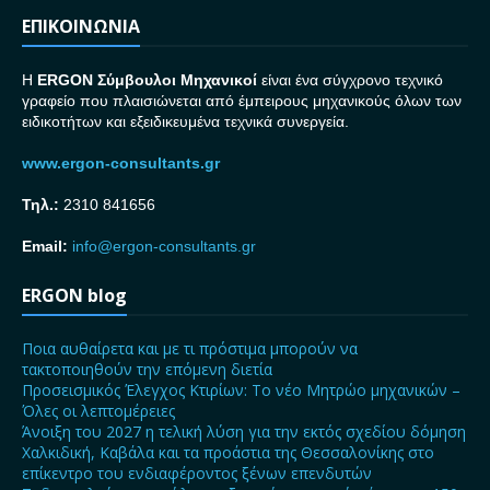
ΕΠΙΚΟΙΝΩΝΙΑ
H
ERGON Σ
ύμβουλοι Μηχανικοί
είναι ένα σύγχρονο τεχνικό
γραφείο που πλαισιώνεται από έμπειρους μηχανικούς όλων των
ειδικοτήτων και εξειδικευμένα τεχνικά συνεργεία.
www.ergon-consultants.gr
Τηλ.:
2310 841656
Email:
info@ergon-consultants.gr
ERGON blog
Ποια αυθαίρετα και με τι πρόστιμα μπορούν να
τακτοποιηθούν την επόμενη διετία
Προσεισμικός Έλεγχος Κτιρίων: Το νέο Μητρώο μηχανικών –
Όλες οι λεπτομέρειες
Άνοιξη του 2027 η τελική λύση για την εκτός σχεδίου δόμηση
Χαλκιδική, Καβάλα και τα προάστια της Θεσσαλονίκης στο
επίκεντρο του ενδιαφέροντος ξένων επενδυτών