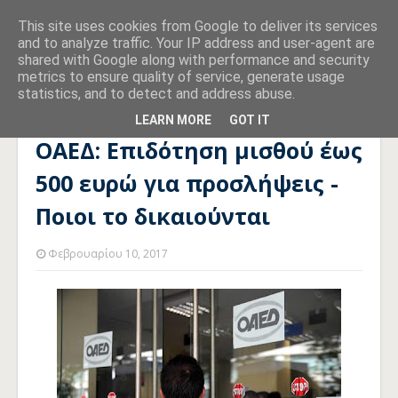
This site uses cookies from Google to deliver its services
and to analyze traffic. Your IP address and user-agent are
shared with Google along with performance and security
metrics to ensure quality of service, generate usage
statistics, and to detect and address abuse.
Αρχική σελίδα
ΠΡΟΓΡΑΜΜΑΤΑ
ΟΑΕΔ: Επιδότηση μισθού έως
500 ευρώ για προσλήψεις - Ποιοι το δικαιούνται
LEARN MORE
GOT IT
ΟΑΕΔ: Επιδότηση μισθού έως
500 ευρώ για προσλήψεις -
Ποιοι το δικαιούνται
Φεβρουαρίου 10, 2017