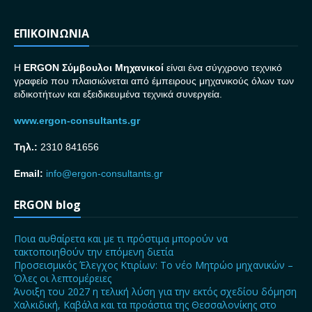
ΕΠΙΚΟΙΝΩΝΙΑ
H
ERGON Σ
ύμβουλοι Μηχανικοί
είναι ένα σύγχρονο τεχνικό
γραφείο που πλαισιώνεται από έμπειρους μηχανικούς όλων των
ειδικοτήτων και εξειδικευμένα τεχνικά συνεργεία.
www.ergon-consultants.gr
Τηλ.:
2310 841656
Email:
info@ergon-consultants.gr
ERGON blog
Ποια αυθαίρετα και με τι πρόστιμα μπορούν να
τακτοποιηθούν την επόμενη διετία
Προσεισμικός Έλεγχος Κτιρίων: Το νέο Μητρώο μηχανικών –
Όλες οι λεπτομέρειες
Άνοιξη του 2027 η τελική λύση για την εκτός σχεδίου δόμηση
Χαλκιδική, Καβάλα και τα προάστια της Θεσσαλονίκης στο