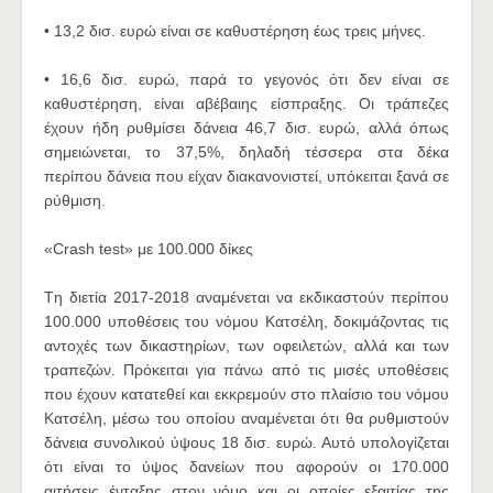
• 13,2 δισ. ευρώ είναι σε καθυστέρηση έως τρεις μήνες.
• 16,6 δισ. ευρώ, παρά το γεγονός ότι δεν είναι σε
καθυστέρηση, είναι αβέβαιης είσπραξης. Οι τράπεζες
έχουν ήδη ρυθμίσει δάνεια 46,7 δισ. ευρώ, αλλά όπως
σημειώνεται, το 37,5%, δηλαδή τέσσερα στα δέκα
περίπου δάνεια που είχαν διακανονιστεί, υπόκειται ξανά σε
ρύθμιση.
«Crash test» με 100.000 δίκες
Tη διετία 2017-2018 αναμένεται να εκδικαστούν περίπου
100.000 υποθέσεις του νόμου Κατσέλη, δοκιμάζοντας τις
αντοχές των δικαστηρίων, των οφειλετών, αλλά και των
τραπεζών. Πρόκειται για πάνω από τις μισές υποθέσεις
που έχουν κατατεθεί και εκκρεμούν στο πλαίσιο του νόμου
Κατσέλη, μέσω του οποίου αναμένεται ότι θα ρυθμιστούν
δάνεια συνολικού ύψους 18 δισ. ευρώ. Αυτό υπολογίζεται
ότι είναι το ύψος δανείων που αφορούν οι 170.000
αιτήσεις ένταξης στον νόμο και οι οποίες εξαιτίας της