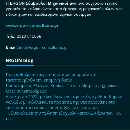
H
ERGON Σ
ύμβουλοι Μηχανικοί
είναι ένα σύγχρονο τεχνικό
γραφείο που πλαισιώνεται από έμπειρους μηχανικούς όλων των
ειδικοτήτων και εξειδικευμένα τεχνικά συνεργεία.
www.ergon-consultants.gr
Τηλ.:
2310 841656
Email:
info@ergon-consultants.gr
ERGON blog
Ποια αυθαίρετα και με τι πρόστιμα μπορούν να
τακτοποιηθούν την επόμενη διετία
Προσεισμικός Έλεγχος Κτιρίων: Το νέο Μητρώο μηχανικών –
Όλες οι λεπτομέρειες
Άνοιξη του 2027 η τελική λύση για την εκτός σχεδίου δόμηση
Χαλκιδική, Καβάλα και τα προάστια της Θεσσαλονίκης στο
επίκεντρο του ενδιαφέροντος ξένων επενδυτών
Τι δυσκολεύει την πώληση εξοχικών κατοικιών άνω των 150
τ.μ.