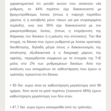
χαρακτηριστικό ότι μεταξύ αυτών που απαιτούν νέα
ρύθμιση, το 44% περίπου είχε διακανονιστεί με
βραχυπρόθεσμες λύσεις (όπως η παροχή περιόδου
χάριτος ή η καταβολή μόνο τόκων για μια συγκεκριμένη
περίοδο), ενώ ένα 35% είχε διακανονιστεί με πιο
μακροπρόθεσμες λύσεις, (όπως η επιμήκυνση της
διάρκειας του δανείου ή η μείωση του επιτοκίου). Την ίδια
στιγμή, τα δάνεια που έχουν ρυθμιστεί με λύσεις οριστικής
διευθέτησης, δηλαδή μέτρα όπως ο διακανονισμός της
απαίτησης εξωδικαστικά ή η διαγραφή μέρους της
οφειλής, περιορίζονται σύμφωνα με τα στοιχεία της ΤτΕ
μόλις στο 2% των ρυθμισμένων δανείων. Από την
ανάλυση των ανοιγμάτων σε καθυστέρηση που έχουν οι
τράπεζες προκύπτει ότι δάνεια:
• 30 δισ. ευρώ είναι σε καθυστέρηση μεγαλύτερη από 90
ημέρες. Από αυτά τα μισά περίπου (ποσοστό 48%) έχουν
καθυστέρηση μεγαλύτερη των δύο ετών.
• 47,7 δισ. ευρώ έχουν καταγγελθεί από τις τράπεζες.