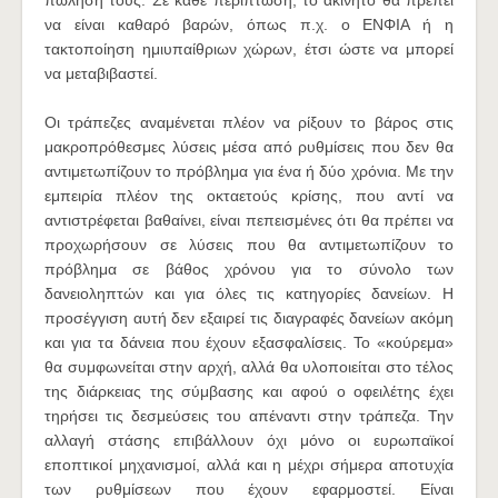
πώλησή τους. Σε κάθε περίπτωση, το ακίνητο θα πρέπει
να είναι καθαρό βαρών, όπως π.χ. ο ΕΝΦΙΑ ή η
τακτοποίηση ημιυπαίθριων χώρων, έτσι ώστε να μπορεί
να μεταβιβαστεί.
Οι τράπεζες αναμένεται πλέον να ρίξουν το βάρος στις
μακροπρόθεσμες λύσεις μέσα από ρυθμίσεις που δεν θα
αντιμετωπίζουν το πρόβλημα για ένα ή δύο χρόνια. Με την
εμπειρία πλέον της οκταετούς κρίσης, που αντί να
αντιστρέφεται βαθαίνει, είναι πεπεισμένες ότι θα πρέπει να
προχωρήσουν σε λύσεις που θα αντιμετωπίζουν το
πρόβλημα σε βάθος χρόνου για το σύνολο των
δανειοληπτών και για όλες τις κατηγορίες δανείων. Η
προσέγγιση αυτή δεν εξαιρεί τις διαγραφές δανείων ακόμη
και για τα δάνεια που έχουν εξασφαλίσεις. Το «κούρεμα»
θα συμφωνείται στην αρχή, αλλά θα υλοποιείται στο τέλος
της διάρκειας της σύμβασης και αφού ο οφειλέτης έχει
τηρήσει τις δεσμεύσεις του απέναντι στην τράπεζα. Την
αλλαγή στάσης επιβάλλουν όχι μόνο οι ευρωπαϊκοί
εποπτικοί μηχανισμοί, αλλά και η μέχρι σήμερα αποτυχία
των ρυθμίσεων που έχουν εφαρμοστεί. Είναι