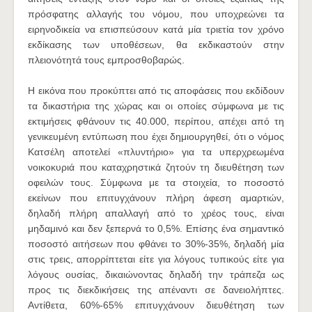
πρόσφατης αλλαγής του νόμου, που υποχρεώνει τα
ειρηνοδικεία να επισπεύσουν κατά μία τριετία τον χρόνο
εκδίκασης των υποθέσεων, θα εκδικαστούν στην
πλειονότητά τους εμπροσθοβαρώς.
Η εικόνα που προκύπτει από τις αποφάσεις που εκδίδουν
τα δικαστήρια της χώρας και οι οποίες σύμφωνα με τις
εκτιμήσεις φθάνουν τις 40.000, περίπου, απέχει από τη
γενικευμένη εντύπωση που έχει δημιουργηθεί, ότι ο νόμος
Κατσέλη αποτελεί «πλυντήριο» για τα υπερχρεωμένα
νοικοκυριά που καταχρηστικά ζητούν τη διευθέτηση των
οφειλών τους. Σύμφωνα με τα στοιχεία, το ποσοστό
εκείνων που επιτυγχάνουν πλήρη άφεση αμαρτιών,
δηλαδή πλήρη απαλλαγή από το χρέος τους, είναι
μηδαμινό και δεν ξεπερνά το 0,5%. Επίσης ένα σημαντικό
ποσοστό αιτήσεων που φθάνει το 30%-35%, δηλαδή μία
στις τρεις, απορρίπτεται είτε για λόγους τυπικούς είτε για
λόγους ουσίας, δικαιώνοντας δηλαδή την τράπεζα ως
προς τις διεκδικήσεις της απέναντι σε δανειολήπτες.
Αντίθετα, 60%-65% επιτυγχάνουν διευθέτηση των