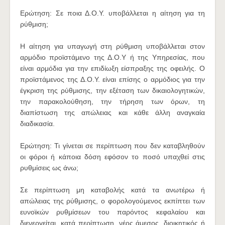
Ερώτηση: Σε ποια Δ.Ο.Υ. υποβάλλεται η αίτηση για τη
ρύθμιση;
Η αίτηση για υπαγωγή στη ρύθμιση υποβάλλεται στον
αρμόδιο προϊστάμενο της Δ.Ο.Υ ή της Υπηρεσίας, που
είναι αρμόδια για την επιδίωξη είσπραξης της οφειλής. Ο
προϊστάμενος της Δ.Ο.Υ. είναι επίσης ο αρμόδιος για την
έγκριση της ρύθμισης, την εξέταση των δικαιολογητικών,
την παρακολούθηση, την τήρηση των όρων, τη
διαπίστωση της απώλειας και κάθε άλλη αναγκαία
διαδικασία.
Ερώτηση: Τι γίνεται σε περίπτωση που δεν καταβληθούν
οι φόροι ή κάποια δόση εφόσον το ποσό υπαχθεί στις
ρυθμίσεις ως άνω;
Σε περίπτωση μη καταβολής κατά τα ανωτέρω ή
απώλειας της ρύθμισης, ο φορολογούμενος εκπίπτει των
ευνοϊκών ρυθμίσεων του παρόντος κεφαλαίου και
διενεργείται, κατά περίπτωση, νέος άμεσος, διοικητικός ή