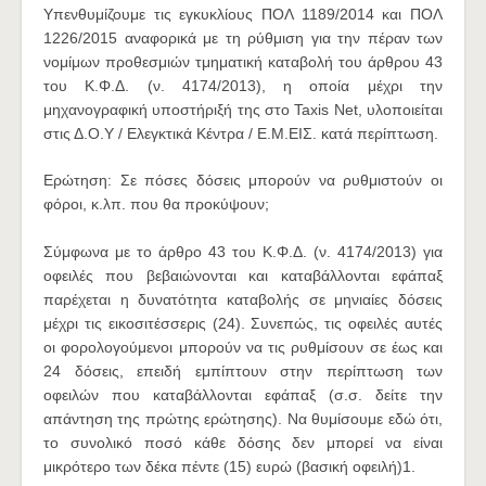
Υπενθυμίζουμε τις εγκυκλίους ΠΟΛ 1189/2014 και ΠΟΛ
1226/2015 αναφορικά με τη ρύθμιση για την πέραν των
νομίμων προθεσμιών τμηματική καταβολή του άρθρου 43
του Κ.Φ.Δ. (ν. 4174/2013), η οποία μέχρι την
μηχανογραφική υποστήριξή της στο Taxis Net, υλοποιείται
στις Δ.Ο.Υ / Ελεγκτικά Κέντρα / Ε.Μ.ΕΙΣ. κατά περίπτωση.
Ερώτηση: Σε πόσες δόσεις μπορούν να ρυθμιστούν οι
φόροι, κ.λπ. που θα προκύψουν;
Σύμφωνα με το άρθρο 43 του Κ.Φ.Δ. (ν. 4174/2013) για
οφειλές που βεβαιώνονται και καταβάλλονται εφάπαξ
παρέχεται η δυνατότητα καταβολής σε μηνιαίες δόσεις
μέχρι τις εικοσιτέσσερις (24). Συνεπώς, τις οφειλές αυτές
οι φορολογούμενοι μπορούν να τις ρυθμίσουν σε έως και
24 δόσεις, επειδή εμπίπτουν στην περίπτωση των
οφειλών που καταβάλλονται εφάπαξ (σ.σ. δείτε την
απάντηση της πρώτης ερώτησης). Να θυμίσουμε εδώ ότι,
το συνολικό ποσό κάθε δόσης δεν μπορεί να είναι
μικρότερο των δέκα πέντε (15) ευρώ (βασική οφειλή)1.