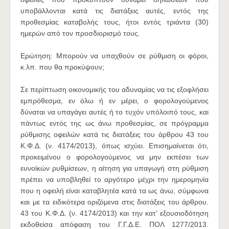
υποβάλλονται κατά τις διατάξεις αυτές, εντός της
προθεσμίας καταβολής τους, ήτοι εντός τριάντα (30)
ημερών από τον προσδιορισμό τους.
Ερώτηση: Μπορούν να υπαχθούν σε ρύθμιση οι φόροι,
κ.λπ. που θα προκύψουν;
Σε περίπτωση οικονομικής του αδυναμίας να τις εξοφλήσει
εμπρόθεσμα, εν όλω ή εν μέρει, ο φορολογούμενος
δύναται να υπαγάγει αυτές ή το τυχόν υπόλοιπό τους, και
πάντως εντός της ως άνω προθεσμίας, σε πρόγραμμα
ρύθμισης οφειλών κατά τις διατάξεις του άρθρου 43 του
Κ.Φ.Δ. (ν. 4174/2013), όπως ισχύει. Επισημαίνεται ότι,
προκειμένου ο φορολογούμενος να μην εκπέσει των
ευνοϊκών ρυθμίσεων, η αίτηση για υπαγωγή στη ρύθμιση
πρέπει να υποβληθεί το αργότερο μέχρι την ημερομηνία
που η οφειλή είναι καταβλητέα κατά τα ως άνω, σύμφωνα
και με τα ειδικότερα οριζόμενα στις διατάξεις του άρθρου.
43 του Κ.Φ.Δ. (ν. 4174/2013) και την κατ' εξουσιοδότηση
εκδοθείσα απόφαση του Γ.Γ.Δ.Ε. ΠΟΛ 1277/2013.