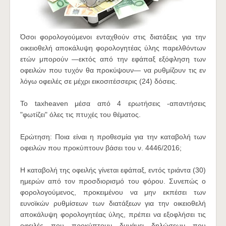
Όσοι φορολογούμενοι ενταχθούν στις διατάξεις για την
οικειοθελή αποκάλυψη φορολογητέας ύλης παρελθόντων
ετών μπορούν —εκτός από την εφάπαξ εξόφληση των
οφειλών που τυχόν θα προκύψουν— να ρυθμίζουν τις εν
λόγω οφειλές σε μέχρι εικοσιτέσσερις (24) δόσεις.
Το taxheaven μέσα από 4 ερωτήσεις -απαντήσεις
"φωτίζει" όλες τις πτυχές του θέματος.
Ερώτηση: Ποια είναι η προθεσμία για την καταβολή των
οφειλών που προκύπτουν βάσει του ν. 4446/2016;
Η καταβολή της οφειλής γίνεται εφάπαξ, εντός τριάντα (30)
ημερών από τον προσδιορισμό του φόρου. Συνεπώς ο
φορολογούμενος, προκειμένου να μην εκπέσει των
ευνοϊκών ρυθμίσεων των διατάξεων για την οικειοθελή
αποκάλυψη φορολογητέας ύλης, πρέπει να εξοφλήσει τις
οφειλές που προκύπτουν δυνάμει δηλώσεων που