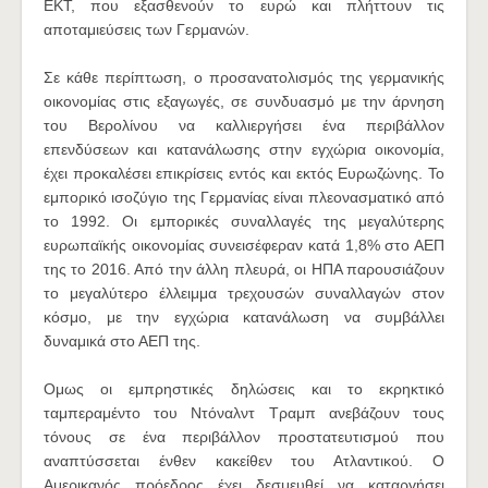
ΕΚΤ, που εξασθενούν το ευρώ και πλήττουν τις
αποταμιεύσεις των Γερμανών.
Σε κάθε περίπτωση, ο προσανατολισμός της γερμανικής
οικονομίας στις εξαγωγές, σε συνδυασμό με την άρνηση
του Βερολίνου να καλλιεργήσει ένα περιβάλλον
επενδύσεων και κατανάλωσης στην εγχώρια οικονομία,
έχει προκαλέσει επικρίσεις εντός και εκτός Ευρωζώνης. To
εμπορικό ισοζύγιο της Γερμανίας είναι πλεονασματικό από
το 1992. Οι εμπορικές συναλλαγές της μεγαλύτερης
ευρωπαϊκής οικονομίας συνεισέφεραν κατά 1,8% στο ΑΕΠ
της το 2016. Από την άλλη πλευρά, οι ΗΠΑ παρουσιάζουν
το μεγαλύτερο έλλειμμα τρεχουσών συναλλαγών στον
κόσμο, με την εγχώρια κατανάλωση να συμβάλλει
δυναμικά στο ΑΕΠ της.
Ομως οι εμπρηστικές δηλώσεις και το εκρηκτικό
ταμπεραμέντο του Ντόναλντ Τραμπ ανεβάζουν τους
τόνους σε ένα περιβάλλον προστατευτισμού που
αναπτύσσεται ένθεν κακείθεν του Ατλαντικού. Ο
Αμερικανός πρόεδρος έχει δεσμευθεί να καταργήσει