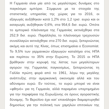
Η Γερμανία είναι μία από τις μεγαλύτερες δυνάμεις στο
παγκόσμιο εμπόριο. Σύμφωνα με τα στοιχεία της
στατιστικής υπηρεσίας της χώρας για το 2016, οι
εξαγωγές αυξήθηκαν κατά 1,2% στο 1,2 τρισ. ευρώ και οι
εισαγωγές αυξήθηκαν 0,6%, στα 954,6 δισ. ευρώ. Οπότε
το εμπορικό πλεόνασμα της Γερμανίας εκτινάχθηκε στα
252,9 δισ. ευρώ. Παράλληλα, το πλεόνασμα τρεχουσών
συναλλαγών εκτινάχθηκε στα 270 δισ. ευρώ, ξεπερνώντας
ακόμη και αυτό της Κίνας, όπως επισημαίνει ο Economist.
Το 9,5% των γερμανικών εξαγωγών καταλήγει στις ΗΠΑ
και περίπου το 35% στην Ευρώπη. Το 2015 οι ΗΠΑ
βρέθηκαν στην κορυφή της λίστας των μεγαλύτερων
αγορών της Γερμανίας παγκοσμίως, ξεπερνώντας τη
Γαλλία πρώτη φορά από το 1961, λόγω της μεγάλης
ανάπτυξης στην αμερικανική οικονομία αλλά και του
αδύναμου ευρώ. Εν τούτοις, το ευρώ μπορεί να είναι
«φθηνό» για τη Γερμανία, αλλά παραμένει υπερτιμημένο
για την περιφέρεια της Ευρωζώνης σε όρους αγοραστικής
δύναμης. Το Βερολίνο έχει κατ’ επανάληψιν διαμαρτυρηθεί
δημοσίως για την πολιτική των χαμηλών επιτοκίων της