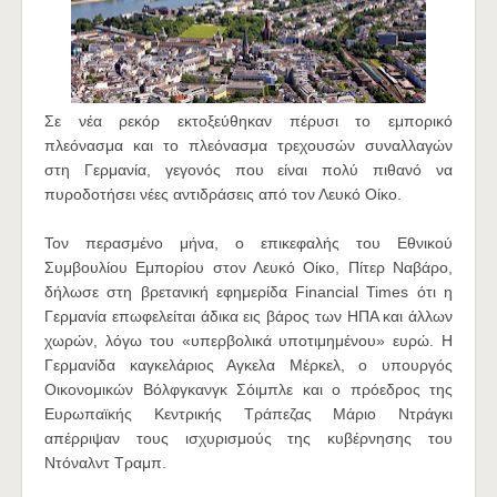
Σε νέα ρεκόρ εκτοξεύθηκαν πέρυσι το εμπορικό
πλεόνασμα και το πλεόνασμα τρεχουσών συναλλαγών
στη Γερμανία, γεγονός που είναι πολύ πιθανό να
πυροδοτήσει νέες αντιδράσεις από τον Λευκό Οίκο.
Τον περασμένο μήνα, ο επικεφαλής του Εθνικού
Συμβουλίου Εμπορίου στον Λευκό Οίκο, Πίτερ Ναβάρο,
δήλωσε στη βρετανική εφημερίδα Financial Times ότι η
Γερμανία επωφελείται άδικα εις βάρος των ΗΠΑ και άλλων
χωρών, λόγω του «υπερβολικά υποτιμημένου» ευρώ. Η
Γερμανίδα καγκελάριος Αγκελα Μέρκελ, ο υπουργός
Οικονομικών Βόλφγκανγκ Σόιμπλε και ο πρόεδρος της
Ευρωπαϊκής Κεντρικής Τράπεζας Μάριο Ντράγκι
απέρριψαν τους ισχυρισμούς της κυβέρνησης του
Ντόναλντ Τραμπ.