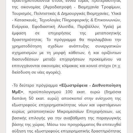
δραστηριοποιούνται στους εννέα τομείς προτεραιότητας
της οικονομίας (Αγροδιατροφή - Βιομηχανία Τροφίμων,
Τουρισμός, Πολιτιστικές & Δημιουργικές Βιομηχανίες, Υλικά
- Κατασκευές, Τεχνολογίες Πληροφορικής & Επικοινωνιών,
Ενέργεια, Εφοδιαστική Αλυσίδα, Περιβάλλον, Υγεία) με
έμφαση σε επιχειρήσεις της μεταποιητικής
δραστηριότητας. Το πρόγραμμα θα περιλαμβάνει την
χρηματοδότηση σχεδίων ανάπτυξης συνεργατικών
σχηματισμών με τη μορφή κάθετων, ή και οριζόντιων
διασυνδέσεων μεταξύ επιχειρήσεων προκειμένου να
επιτυγχάνονται οικονομίες κλίμακας και κοινοί στόχοι (π.χ.
διείσδυση σε νέες αγορές).
-Το δεύτερο πρόγραμμα
«Εξωστρέφεια - Διεθνοποίηση
ΜμΕ»
, προϋπολογισμού 100 εκατ. ευρώ (δημόσια
δαπάνη 50 εκατ. ευρώ) αποσκοπεί στην ενίσχυση της
εξωστρεφούς επιχειρηματικότητας νέων και υφιστάμενων
κυρίως μεταποιητικών Μικρομεσαίων Επιχειρήσεων, ως
βασικής επιλογής για την αναβάθμιση της παραγωγικής
βάσης της χώρας. Μέσω του προγράμματος θα επιτευχθεί
αύξηση της εξωστρεφούς επιχειρηματικής δραστηριότητας