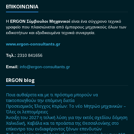
ΕΠΙΚΟΙΝΩΝΙΑ
H
ERGON Σ
ύμβουλοι Μηχανικοί
είναι ένα σύγχρονο τεχνικό
γραφείο που πλαισιώνεται από έμπειρους μηχανικούς όλων των
ειδικοτήτων και εξειδικευμένα τεχνικά συνεργεία.
www.ergon-consultants.gr
Τηλ.:
2310 841656
Email:
info@ergon-consultants.gr
ERGON blog
Ποια αυθαίρετα και με τι πρόστιμα μπορούν να
τακτοποιηθούν την επόμενη διετία
Προσεισμικός Έλεγχος Κτιρίων: Το νέο Μητρώο μηχανικών –
Όλες οι λεπτομέρειες
Άνοιξη του 2027 η τελική λύση για την εκτός σχεδίου δόμηση
Χαλκιδική, Καβάλα και τα προάστια της Θεσσαλονίκης στο
επίκεντρο του ενδιαφέροντος ξένων επενδυτών