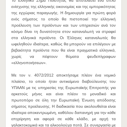
Το Ελληνικό Σήμα Ποιότητας θα αποτελέσει ένα όπλο
ενίσχυσης της ελληνικής οικονομίας και της εμπορικότητας
της εγχώριας παραγωγής. Η δημιουργία για πρώτη φορά
ενός σήματος το οποίο θα πιστοποιεί την ελληνική
προέλευση των
προϊόντων και των υπηρεσιών ανά τον
κόσμο δίνει τη δυνατότητα στον καταναλωτή να στραφεί
στα ελληνικά προϊόντα. Οι Έλληνες καταναλωτές θα
ωφεληθούν ιδιαίτερα, καθώς θα μπορούν να επιλέγουν με
βεβαιότητα προϊόντα που θα είναι πραγματικά ελληνικά,
χωρίς να πέφτουν θύματα ψευδεπίγραφων
«ελληνοποιήσεων».
Με τον ν. 4072/2012 αποκτήσαμε πλέον ένα νομικό
πλαίσιο, το οποίο ήταν αντικείμενο διαβούλευσης του
ΥΠΑΑΝ με τις υπηρεσίες της Ευρωπαϊκής Επιτροπής για
αρκετούς μήνες και είναι πλέον το μοναδικό και
πρωτοπόρο σε όλη την Ευρωπαϊκή Ένωση απόδοσης
σήματος προέλευσης. Η διαδικασία που ακολουθείται είναι
ιδιαίτερα αποκεντρωμένη, καθόλου δαπανηρή για την κάθε
επιχείρηση και αφορά σε κάθε κλάδο, με αρχή τα
γαλακτοκομικά και τα αλκοολούχα ποτά. Σε συνεργασία με