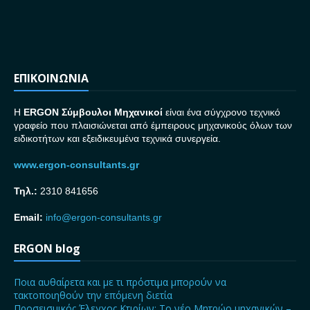
ΕΠΙΚΟΙΝΩΝΙΑ
H
ERGON Σ
ύμβουλοι Μηχανικοί
είναι ένα σύγχρονο τεχνικό
γραφείο που πλαισιώνεται από έμπειρους μηχανικούς όλων των
ειδικοτήτων και εξειδικευμένα τεχνικά συνεργεία.
www.ergon-consultants.gr
Τηλ.:
2310 841656
Email:
info@ergon-consultants.gr
ERGON blog
Ποια αυθαίρετα και με τι πρόστιμα μπορούν να
τακτοποιηθούν την επόμενη διετία
Προσεισμικός Έλεγχος Κτιρίων: Το νέο Μητρώο μηχανικών –