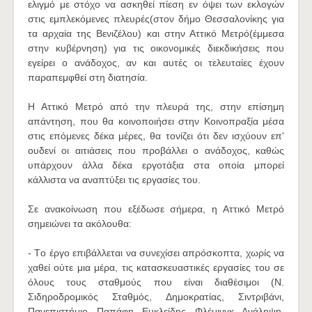
ελιγμό με στόχο να ασκηθεί πίεση εν όψει των εκλογών
στις εμπλεκόμενες πλευρές(στον δήμο Θεσσαλονίκης για
τα αρχαία της Βενιζέλου) και στην Αττικό Μετρό(έμμεσα
στην κυβέρνηση) για τις οικονομικές διεκδικήσεις που
εγείρει ο ανάδοχος, αν και αυτές οι τελευταίες έχουν
παραπεμφθεί στη διατησία.
Η Αττικό Μετρό από την πλευρά της, στην επίσημη
απάντηση, που θα κοινοποιήσει στην Κοινοπραξία μέσα
στις επόμενες δέκα μέρες, θα τονίζει ότι δεν ισχύουν επ'
ουδενί οι αιτιάσεις που προβάλλει ο ανάδοχος, καθώς
υπάρχουν άλλα δέκα εργοτάξια στα οποία μπορεί
κάλλιστα να αναπτύξει τις εργασίες του.
Σε ανακοίνωση που εξέδωσε σήμερα, η Αττικό Μετρό
σημειώνει τα ακόλουθα:
- Tο έργο επιβάλλεται να συνεχίσει απρόσκοπτα, χωρίς να
χαθεί ούτε μια μέρα, τις κατασκευαστικές εργασίες του σε
όλους τους σταθμούς που είναι διαθέσιμοι (Ν.
Σιδηροδρομικός Σταθμός, Δημοκρατίας, Σιντριβάνι,
Πανεπιστήμιο, Παπάφη, Ευκλείδης, Φλέμινγκ, Ανάληψη,