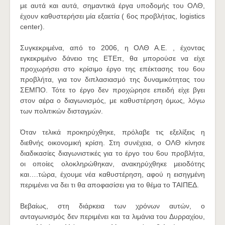
με αυτά και αυτά, σημαντικά έργα υποδομής του ΟΛΘ,
έχουν καθυστερήσει μία εξαετία ( 6ος προβλήτας, logistics
center).
Συγκεκριμένα, από το 2006, η ΟΛΘ Α.Ε. , έχοντας
εγκεκριμένο δάνειο της ΕΤΕπ, θα μπορούσε να είχε
προχωρήσει στο κρίσιμο έργο της επέκτασης του 6ου
προβλήτα, για τον διπλασιασμό της δυναμικότητας του
ΣΕΜΠΟ. Τότε το έργο δεν προχώρησε επειδή είχε βγει
στον αέρα o διαγωνισμός, με καθυστέρηση όμως, λόγω
των πολιτικών δισταγμών.
Όταν τελικά προκηρύχθηκε, πρόλαβε τις εξελίξεις η
διεθνής οικονομική κρίση. Στη συνέχεια, ο ΟΛΘ κίνησε
διαδικασίες διαγωνιστικές για το έργο του 6ου προβλήτα,
οι οποίες ολοκληρώθηκαν, ανακηρύχθηκε μειοδότης
και….τώρα, έχουμε νέα καθυστέρηση, αφού η εισηγμένη
περιμένει να δει τι θα αποφασίσει για το θέμα το ΤΑΙΠΕΔ.
Βεβαίως, στη διάρκεια των χρόνων αυτών, ο
ανταγωνισμός δεν περιμένει και τα λιμάνια του Δυρραχίου,