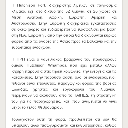
H Hutchison Port, διαχειριστής λιμένων σε παγκόσμια
κλίμακα, έχει στο δίκτυό της 52 λιμάνια, σε 26 χώρες σε
Μέση Ανατολή, Αφρική, Ευρώπη, Αμερική και
Αυστραλασία. Στην Ευρώπη διαχειρίζεται εγκαταστάσεις
σε οκτώ χώρες και ενδιαφέρεται να εξασφαλίσει μία βάση
στη Ν.Α. Ευρώπη , από την οποία θα διακινούνται κυρίως
φορτία από τις αγορές της Ασίας προς τα Βαλκάνια και την
ευρωπαϊκή ενδοχώρα.
Η HPH είναι ο ναυτιλιακός βραχίονας του πολυσχιδούς
ομίλου Hutchison Whampoa που έχει μεταξύ άλλων
ισχυρή παρουσία στις τηλεπικοινωνίες, την ενέργεια και τις
κατασκευές. Στην παρούσα φάση, όλοι οι ενδιαφερόμενοι,
πιθανοί ξένοι επενδυτές, παραγωγικοί φορείς της βόρειας
Ελλάδας, χρήστες και εργαζόμενοι του λιμανιού,
περιμένουν να ακούσουν από το ΤΑΙΠΕΔ, τη στρατηγική
του για τις παραχωρήσεις, κάτι που αναμένεται να γίνει
μέχρι το τέλος Φεβρουαρίου.
Τουλάχιστον αυτή τη φορά, προβλέπεται ότι δεν θα
υπάρξουν άλλα πισωγυρίσματα και καθυστερήσεις, καθώς