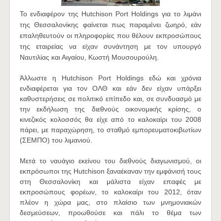
Το ενδιαφέρον της Hutchison Port Holdings για το λιμάνι
της Θεσσαλονίκης φαίνεται πως παραμένει ζωηρό, εάν
επαληθευτούν οι πληροφορίες που θέλουν εκπροσώπους
της εταιρείας να είχαν συνάντηση με τον υπουργό
Ναυτιλίας και Αιγαίου, Κωστή Μουσουρούλη.
Άλλωστε η Ηutchison Port Holdings εδώ και χρόνια
ενδιαφέρεται για τον ΟΛΘ και εάν δεν είχαν υπάρξει
καθυστερήσεις σε πολιτικό επίπεδο και, σε συνδυασμό με
την εκδήλωση της διεθνούς οικονομικής κρίσης, ο
κινεζικός κολοσσός θα είχε από το καλοκαίρι του 2008
πάρει, με παραχώρηση, το σταθμό εμπορευματοκιβωτίων
(ΣΕΜΠΟ) του λιμανιού.
Μετά το ναυάγιο εκείνου του διεθνούς διαγωνισμού, οι
εκπρόσωποι της Hutchison ξαναέκαναν την εμφάνισή τους
στη Θεσσαλονίκη και μάλιστα είχαν επαφές με
εκπροσώπους φορέων, το καλοκαίρι του 2012, όταν
πλέον η χώρα μας, στο πλαίσιο των μνημονιακών
δεσμεύσεων, προωθούσε και πάλι το θέμα των