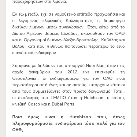
παραχωρήσεων στα λιμάνια.
Εν τω μεταξύ, έχει σε νομοθετικό επίπεδο προχωρήσει και
ο λεγόμενος «λιμενικός Καλλικράτης», η δημιουργία
δικτύων λιμένων μέσω συνενώσεων. Έτσι, κάτω από το
Δίκτυο Λιμένων Βόρειας Ελλάδας, ακολουθούν τον ΟΛΘ
και οι Οργανισμοί Λιμένων Αλεξανδρούπολης, Καβάλας και
Βόλου, κάτι που πιθανώς θα τονώσει περαιτέρω το ξένο
επενδυτικό ενδιαφέρον.
Σύμφωνα με δηλώσεις του υπουργού Ναυτιλίας, όταν στις
αρχές Δεκεμβρίου του 2012 είχε επισκεφθεί τη
Θεσσαλονίκη, οι ενδιαφερόμενοι για τον ΟΛΘ είναι
περισσότεροι από ένας και σε αυτούς, υπάρχουν κάποιοι
από τους συμμετέξαντες στον πρώτο διαγωνισμό. Τότε ,
οι διεκδικητές του ΣΕΜΠΟ ήταν η Hutchison, η επίσης
κινεζική Cosco και η Dubai Ports.
Ποια όμως είναι η Hutchison που, όπως
πληροφορούμαστε, ενδιαφέρεται τόσο πολύ για τον
ΟΛΘ;