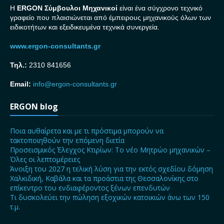
H
ERGON Σ
ύμβουλοι Μηχανικοί
είναι ένα σύγχρονο τεχνικό
γραφείο που πλαισιώνεται από έμπειρους μηχανικούς όλων των
ειδικοτήτων και εξειδικευμένα τεχνικά συνεργεία.
www.ergon-consultants.gr
Τηλ.:
2310 841656
Email:
info@ergon-consultants.gr
ERGON blog
Ποια αυθαίρετα και με τι πρόστιμα μπορούν να
τακτοποιηθούν την επόμενη διετία
Προσεισμικός Έλεγχος Κτιρίων: Το νέο Μητρώο μηχανικών –
Όλες οι λεπτομέρειες
Άνοιξη του 2027 η τελική λύση για την εκτός σχεδίου δόμηση
Χαλκιδική, Καβάλα και τα προάστια της Θεσσαλονίκης στο
επίκεντρο του ενδιαφέροντος ξένων επενδυτών
Τι δυσκολεύει την πώληση εξοχικών κατοικιών άνω των 150
τ.μ.