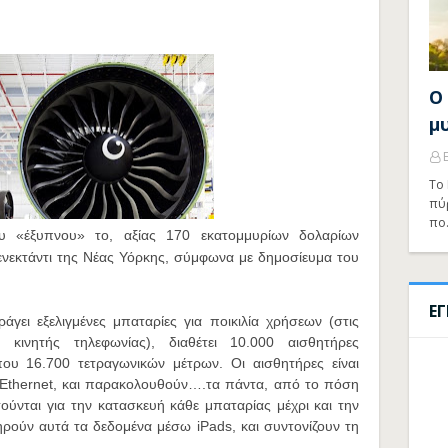
Ο
μ
Το 
πύ
πο
ου «έξυπνου» το, αξίας 170 εκατομμυρίων δολαρίων
Σενεκτάντι της Νέας Υόρκης, σύμφωνα με δημοσίευμα του
Ε
γει εξελιγμένες μπαταρίες για ποικιλία χρήσεων (στις
ς κινητής τηλεφωνίας), διαθέτει 10.000 αισθητήρες
που 16.700 τετραγωνικών μέτρων. Οι αισθητήρες είναι
ο Ethernet, και παρακολουθούν….τα πάντα, από το πόση
τούνται για την κατασκευή κάθε μπαταρίας μέχρι και την
ηρούν αυτά τα δεδομένα μέσω iPads, και συντονίζουν τη