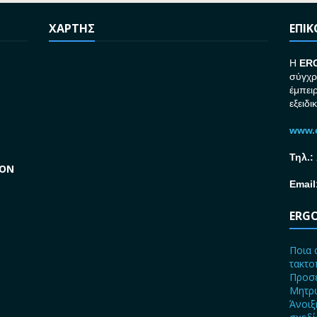
ΧΑΡΤΗΣ
ΕΠΙ
H
ER
σύγχρ
έμπει
εξειδι
www.e
Τηλ.:
GON
Email
ERGO
Ποια 
τακτο
Προσε
Μητρώ
Άνοιξ