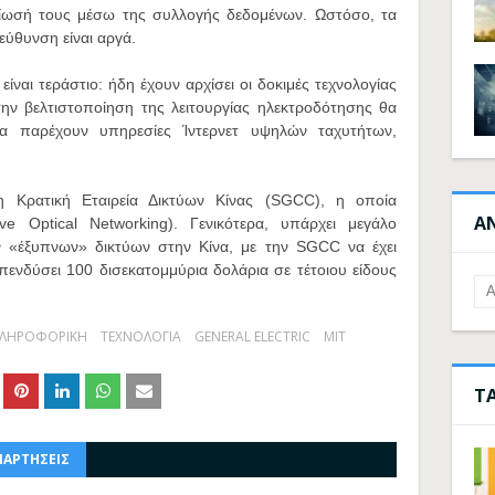
λτίωσή τους μέσω της συλλογής δεδομένων. Ωστόσο, τα
εύθυνση είναι αργά.
ίναι τεράστιο: ήδη έχουν αρχίσει οι δοκιμές τεχνολογίας
ην βελτιστοποίηση της λειτουργίας ηλεκτροδότησης θα
α παρέχουν υπηρεσίες Ίντερνετ υψηλών ταχυτήτων,
η Κρατική Εταιρεία Δικτύων Κίνας (SGCC), η οποία
Α
ve Optical Networking). Γενικότερα, υπάρχει μεγάλο
 «έξυπνων» δικτύων στην Κίνα, με την SGCC να έχει
πενδύσει 100 δισεκατομμύρια δολάρια σε τέτοιου είδους
ΛΗΡΟΦΟΡΙΚΗ
ΤΕΧΝΟΛΟΓΙΑ
GENERAL ELECTRIC
MIT
Τ
ΝΑΡΤΗΣΕΙΣ