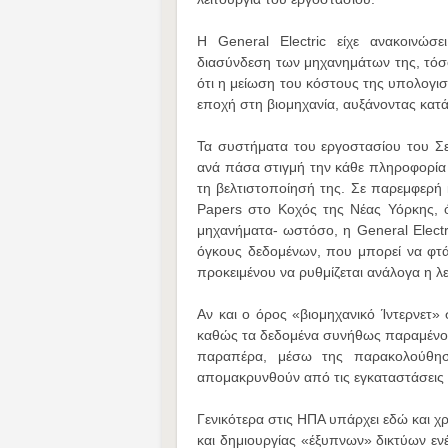
Η General Electric είχε ανακοινώσ
διασύνδεση των μηχανημάτων της, τόσο 
ότι η μείωση του κόστους της υπολογισ
εποχή στη βιομηχανία, αυξάνοντας κατ
Τα συστήματα του εργοστασίου του Σε
ανά πάσα στιγμή την κάθε πληροφορία σ
τη βελτιστοποίησή της. Σε παρεμφερή 
Papers στο Κοχός της Νέας Υόρκης, 
μηχανήματα- ωστόσο, η General Electri
όγκους δεδομένων, που μπορεί να φτά
προκειμένου να ρυθμίζεται ανάλογα η λ
Αν και ο όρος «βιομηχανικό Ίντερνετ» 
καθώς τα δεδομένα συνήθως παραμένου
παραπέρα, μέσω της παρακολούθησ
απομακρυνθούν από τις εγκαταστάσεις
Γενικότερα στις ΗΠΑ υπάρχει εδώ και 
και δημιουργίας «έξυπνων» δικτύων ενέ