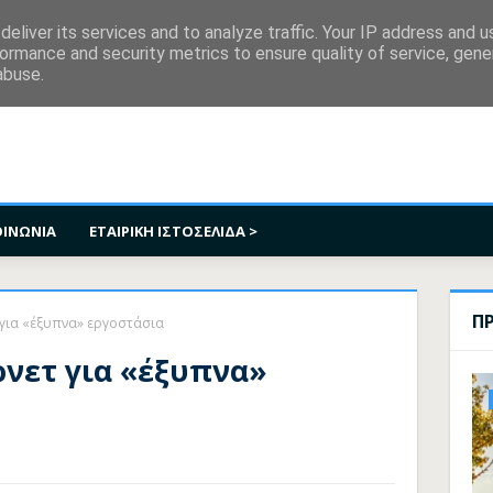
κοινωνία
eliver its services and to analyze traffic. Your IP address and 
ormance and security metrics to ensure quality of service, gen
abuse.
ΟΙΝΩΝΙΑ
ΕΤΑΙΡΙΚΗ ΙΣΤΟΣΕΛΙΔΑ >
Π
 για «έξυπνα» εργοστάσια
ρνετ για «έξυπνα»