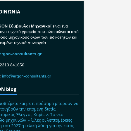
ΚΟΙΝΩΝΙΑ
GON Σ
ύμβουλοι Μηχανικοί
είναι ένα
ονο τεχνικό γραφείο που πλαισιώνεται από
ρους μηχανικούς όλων των ειδικοτήτων και
κευμένα τεχνικά συνεργεία.
rgon-consultants.gr
2310 841656
:
info@ergon-consultants.gr
N blog
αυθαίρετα και με τι πρόστιμα μπορούν να
ποιηθούν την επόμενη διετία
ισμικός Έλεγχος Κτιρίων: Το νέο
ο μηχανικών – Όλες οι λεπτομέρειες
η του 2027 η τελική λύση για την εκτός