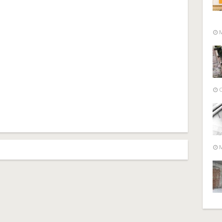
M
O
M