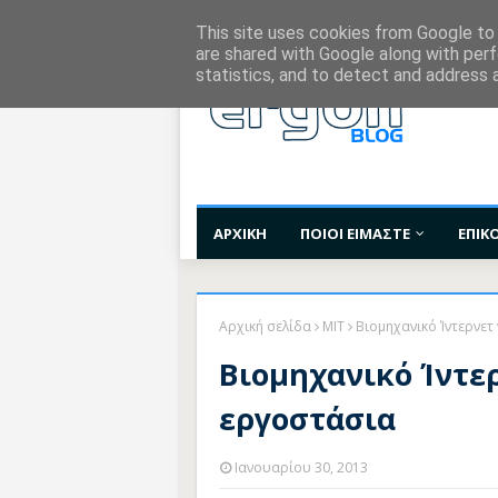
Χορηγίες Επικοινωνίας
Όροι Χρήσης
Επι
This site uses cookies from Google to d
are shared with Google along with perf
statistics, and to detect and address 
ΑΡΧΙΚΗ
ΠΟΙΟΙ ΕΙΜΑΣΤΕ
ΕΠΙΚ
Αρχική σελίδα
MIT
Βιομηχανικό Ίντερνετ
Βιομηχανικό Ίντε
εργοστάσια
Ιανουαρίου 30, 2013