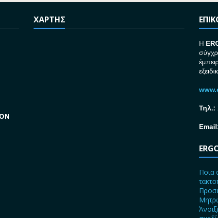
ΧΑΡΤΗΣ
ΕΠΙ
H
ER
σύγχρ
έμπει
εξειδι
www.e
Τηλ.:
GON
Email
ERGO
Ποια 
τακτο
Προσε
Μητρώ
Άνοιξ