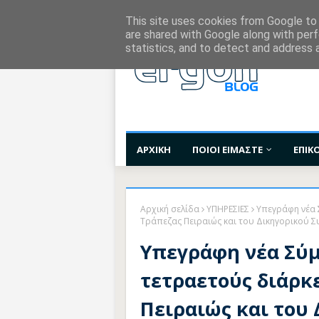
Χορηγίες Επικοινωνίας
Όροι Χρήσης
Επι
This site uses cookies from Google to d
are shared with Google along with perf
statistics, and to detect and address 
ΑΡΧΙΚΗ
ΠΟΙΟΙ ΕΙΜΑΣΤΕ
ΕΠΙΚ
Αρχική σελίδα
ΥΠΗΡΕΣΙΕΣ
Υπεγράφη νέα 
Τράπεζας Πειραιώς και του Δικηγορικού 
Υπεγράφη νέα Σύ
τετραετούς διάρκε
Πειραιώς και του