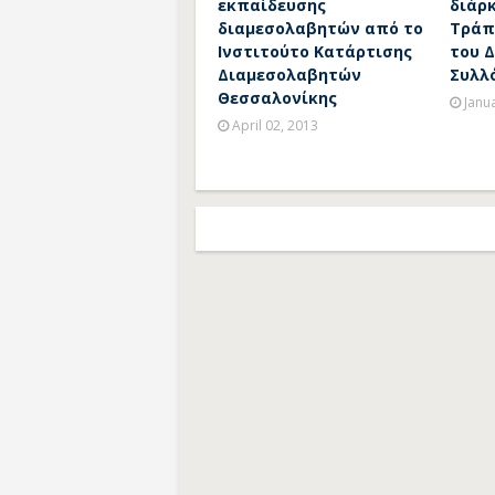
εκπαίδευσης
διάρκ
διαμεσολαβητών από το
Τράπ
Ινστιτούτο Κατάρτισης
του 
Διαμεσολαβητών
Συλλ
Θεσσαλονίκης
Janu
April 02, 2013