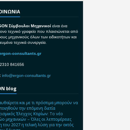
ΚΟΙΝΩΝΙΑ
GON Σ
ύμβουλοι Μηχανικοί
είναι ένα
ονο τεχνικό γραφείο που πλαισιώνεται από
ρους μηχανικούς όλων των ειδικοτήτων και
κευμένα τεχνικά συνεργεία.
rgon-consultants.gr
2310 841656
:
info@ergon-consultants.gr
N blog
αυθαίρετα και με τι πρόστιμα μπορούν να
ποιηθούν την επόμενη διετία
ισμικός Έλεγχος Κτιρίων: Το νέο
ο μηχανικών – Όλες οι λεπτομέρειες
η του 2027 η τελική λύση για την εκτός