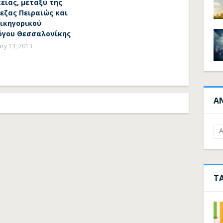
ειας, μεταξύ της
εζας Πειραιώς και
Δικηγορικού
όγου Θεσσαλονίκης
ary 13, 2013
Α
Τ