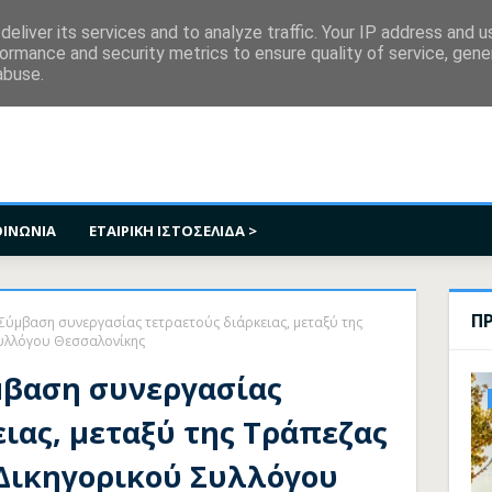
κοινωνία
eliver its services and to analyze traffic. Your IP address and 
ormance and security metrics to ensure quality of service, gen
abuse.
ΟΙΝΩΝΙΑ
ΕΤΑΙΡΙΚΗ ΙΣΤΟΣΕΛΙΔΑ >
Π
Σύμβαση συνεργασίας τετραετούς διάρκειας, μεταξύ της
Συλλόγου Θεσσαλονίκης
μβαση συνεργασίας
ιας, μεταξύ της Τράπεζας
 Δικηγορικού Συλλόγου