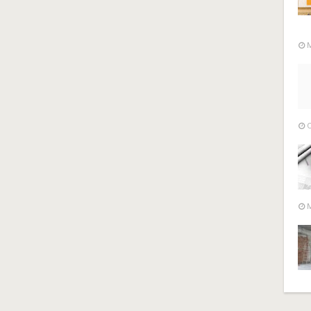
M
O
M