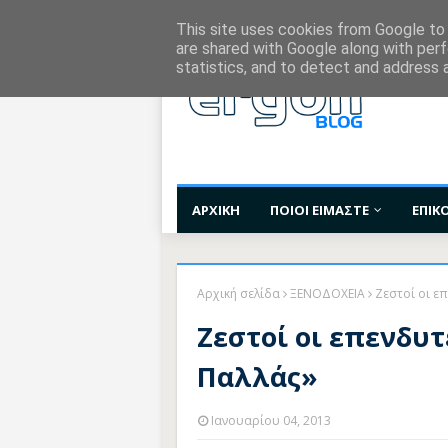
Χορηγίες Επικοινωνίας
Όροι Χρήσης
Επι
This site uses cookies from Google to d
are shared with Google along with perf
statistics, and to detect and address 
ΑΡΧΙΚΗ
ΠΟΙΟΙ ΕΙΜΑΣΤΕ
ΕΠΙΚ
Αρχική σελίδα
ΞΕΝΟΔΟΧΕΙΑ
Ζεστοί οι ε
Ζεστοί οι επενδυτ
Παλλάς»
Ιανουαρίου 04, 2013