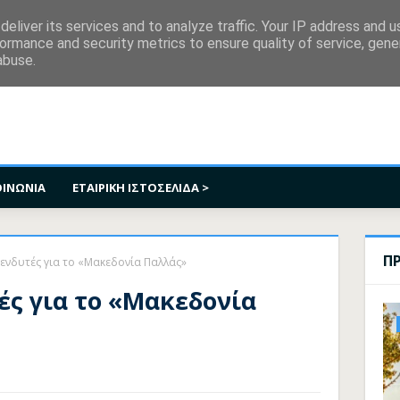
κοινωνία
eliver its services and to analyze traffic. Your IP address and 
ormance and security metrics to ensure quality of service, gen
abuse.
ΟΙΝΩΝΙΑ
ΕΤΑΙΡΙΚΗ ΙΣΤΟΣΕΛΙΔΑ >
Π
πενδυτές για το «Μακεδονία Παλλάς»
ές για το «Μακεδονία