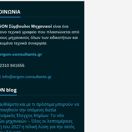
ΚΟΙΝΩΝΙΑ
GON Σ
ύμβουλοι Μηχανικοί
είναι ένα
ονο τεχνικό γραφείο που πλαισιώνεται από
ρους μηχανικούς όλων των ειδικοτήτων και
κευμένα τεχνικά συνεργεία.
rgon-consultants.gr
2310 841656
:
info@ergon-consultants.gr
N blog
αυθαίρετα και με τι πρόστιμα μπορούν να
ποιηθούν την επόμενη διετία
ισμικός Έλεγχος Κτιρίων: Το νέο
ο μηχανικών – Όλες οι λεπτομέρειες
η του 2027 η τελική λύση για την εκτός