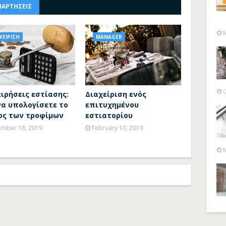
ΝΑΡΤΗΣΕΙΣ
M
ΧΕΙΡΙΣΗ
MANAGER
O
ιρήσεις εστίασης:
Διαχείριση ενός
να υπολογίσετε το
επιτυχημένου
ος των τροφίμων
εστιατορίου
mber 16, 2019
February 10, 2019
M