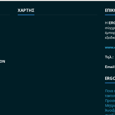
ΧΑΡΤΗΣ
ΕΠΙ
H
ER
σύγχρ
έμπει
εξειδι
www.e
Τηλ.:
GON
Email
ERGO
Ποια 
τακτο
Προσε
Μητρώ
Άνοιξ