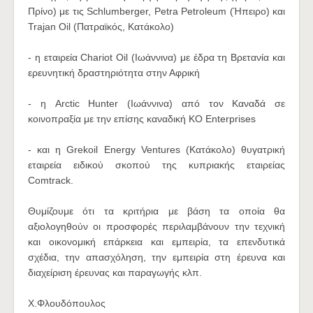
Πρίνο) με τις Schlumberger, Petra Petroleum (Ήπειρο) και
Trajan Oil (Πατραϊκός, Κατάκολο)
- η εταιρεία Chariot Oil (Ιωάννινα) με έδρα τη Βρετανία και
ερευνητική δραστηριότητα στην Αφρική
- η Arctic Hunter (Ιωάννινα) από τον Καναδά σε
κοινοπραξία με την επίσης καναδική ΚΟ Enterprises
- και η Grekoil Energy Ventures (Κατάκολο) θυγατρική
εταιρεία ειδικού σκοπού της κυπριακής εταιρείας
Comtrack.
Θυμίζουμε ότι τα κριτήρια με βάση τα οποία θα
αξιολογηθούν οι προσφορές περιλαμβάνουν την τεχνική
και οικονομική επάρκεια και εμπειρία, τα επενδυτικά
σχέδια, την απασχόληση, την εμπειρία στη έρευνα και
διαχείριση έρευνας και παραγωγής κλπ.
Χ.Φλουδόπουλος