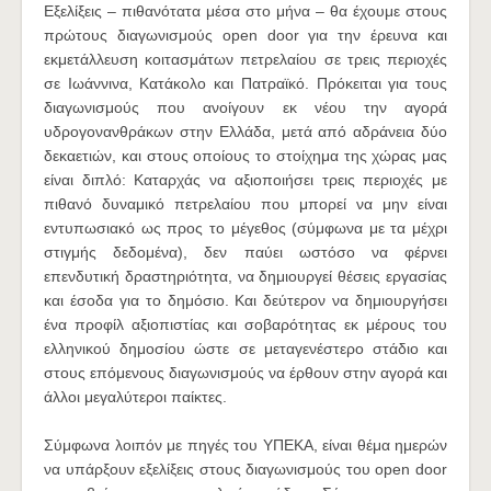
Εξελίξεις – πιθανότατα μέσα στο μήνα – θα έχουμε στους
πρώτους διαγωνισμούς open door για την έρευνα και
εκμετάλλευση κοιτασμάτων πετρελαίου σε τρεις περιοχές
σε Ιωάννινα, Κατάκολο και Πατραϊκό. Πρόκειται για τους
διαγωνισμούς που ανοίγουν εκ νέου την αγορά
υδρογονανθράκων στην Ελλάδα, μετά από αδράνεια δύο
δεκαετιών, και στους οποίους το στοίχημα της χώρας μας
είναι διπλό: Καταρχάς να αξιοποιήσει τρεις περιοχές με
πιθανό δυναμικό πετρελαίου που μπορεί να μην είναι
εντυπωσιακό ως προς το μέγεθος (σύμφωνα με τα μέχρι
στιγμής δεδομένα), δεν παύει ωστόσο να φέρνει
επενδυτική δραστηριότητα, να δημιουργεί θέσεις εργασίας
και έσοδα για το δημόσιο. Και δεύτερον να δημιουργήσει
ένα προφίλ αξιοπιστίας και σοβαρότητας εκ μέρους του
ελληνικού δημοσίου ώστε σε μεταγενέστερο στάδιο και
στους επόμενους διαγωνισμούς να έρθουν στην αγορά και
άλλοι μεγαλύτεροι παίκτες.
Σύμφωνα λοιπόν με πηγές του ΥΠΕΚΑ, είναι θέμα ημερών
να υπάρξουν εξελίξεις στους διαγωνισμούς του open door