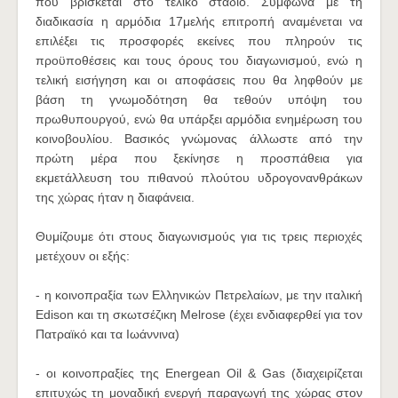
που βρίσκεται στο τελικό στάδιο. Σύμφωνα με τη
διαδικασία η αρμόδια 17μελής επιτροπή αναμένεται να
επιλέξει τις προσφορές εκείνες που πληρούν τις
προϋποθέσεις και τους όρους του διαγωνισμού, ενώ η
τελική εισήγηση και οι αποφάσεις που θα ληφθούν με
βάση τη γνωμοδότηση θα τεθούν υπόψη του
πρωθυπουργού, ενώ θα υπάρξει αρμόδια ενημέρωση του
κοινοβουλίου. Βασικός γνώμονας άλλωστε από την
πρώτη μέρα που ξεκίνησε η προσπάθεια για
εκμετάλλευση του πιθανού πλούτου υδρογονανθράκων
της χώρας ήταν η διαφάνεια.
Θυμίζουμε ότι στους διαγωνισμούς για τις τρεις περιοχές
μετέχουν οι εξής:
- η κοινοπραξία των Ελληνικών Πετρελαίων, με την ιταλική
Edison και τη σκωτσέζικη Melrose (έχει ενδιαφερθεί για τον
Πατραϊκό και τα Ιωάννινα)
- οι κοινοπραξίες της Energean Oil & Gas (διαχειρίζεται
επιτυχώς τη μοναδική ενεργή παραγωγή της χώρας στον