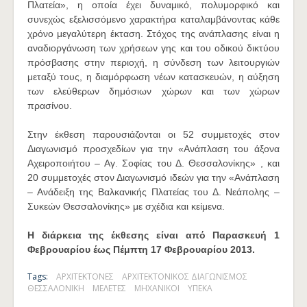
Πλατεία», η οποία έχει δυναμικό, πολυμορφικό και
συνεχώς εξελισσόμενο χαρακτήρα καταλαμβάνοντας κάθε
χρόνο μεγαλύτερη έκταση. Στόχος της ανάπλασης είναι η
αναδιοργάνωση των χρήσεων γης και του οδικού δικτύου
πρόσβασης στην περιοχή, η σύνδεση των λειτουργιών
μεταξύ τους, η διαμόρφωση νέων κατασκευών, η αύξηση
των ελεύθερων δημόσιων χώρων και των χώρων
πρασίνου.
Στην έκθεση παρουσιάζονται οι 52 συμμετοχές στον
Διαγωνισμό προσχεδίων για την «Ανάπλαση του άξονα
Αχειροποιήτου – Αγ. Σοφίας του Δ. Θεσσαλονίκης» , και
20 συμμετοχές στον Διαγωνισμό ιδεών για την «Ανάπλαση
– Ανάδειξη της Βαλκανικής Πλατείας του Δ. Νεάπολης –
Συκεών Θεσσαλονίκης» με σχέδια και κείμενα.
Η διάρκεια της έκθεσης είναι από Παρασκευή 1
Φεβρουαρίου έως Πέμπτη 17 Φεβρουαρίου 2013.
Tags:
ΑΡΧΙΤΕΚΤΟΝΕΣ
ΑΡΧΙΤΕΚΤΟΝΙΚΟΣ ΔΙΑΓΩΝΙΣΜΟΣ
ΘΕΣΣΑΛΟΝΙΚΗ
ΜΕΛΕΤΕΣ
ΜΗΧΑΝΙΚΟΙ
ΥΠΕΚΑ