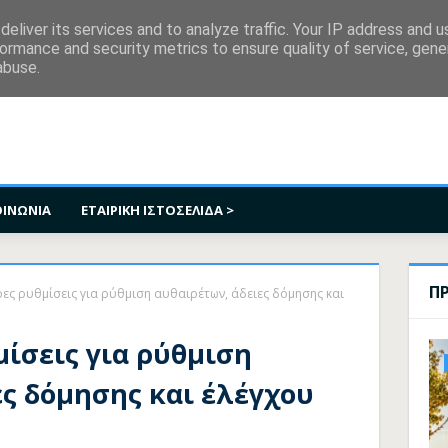
κοινωνία
eliver its services and to analyze traffic. Your IP address and 
ormance and security metrics to ensure quality of service, gen
abuse.
ΟΙΝΩΝΙΑ
ΕΤΑΙΡΙΚΗ ΙΣΤΟΣΕΛΙΔΑ >
Π
ες ρυθμίσεις για ρύθμιση αυθαιρέτων, άδειες δόμησης και
μίσεις για ρύθμιση
ες δόμησης και έλέγχου