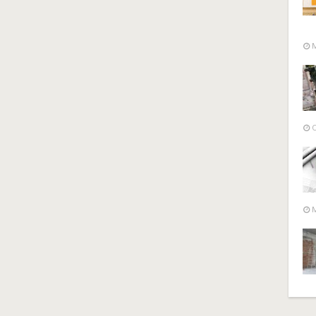
M
O
M