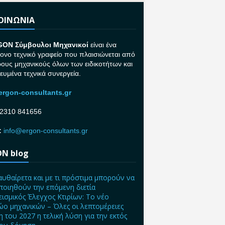
ΚΟΙΝΩΝΙΑ
GON Σ
ύμβουλοι Μηχανικοί
είναι ένα
ονο τεχνικό γραφείο που πλαισιώνεται από
ρους μηχανικούς όλων των ειδικοτήτων και
κευμένα τεχνικά συνεργεία.
rgon-consultants.gr
2310 841656
:
info@ergon-consultants.gr
N blog
αυθαίρετα και με τι πρόστιμα μπορούν να
ποιηθούν την επόμενη διετία
ισμικός Έλεγχος Κτιρίων: Το νέο
ο μηχανικών – Όλες οι λεπτομέρειες
η του 2027 η τελική λύση για την εκτός