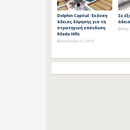
Dolphin Capital: Έκδοση
Σε έξ
άδειας δόμησης για τη
άδεια
στρατηγική επένδυση
May 
Kilada Hills
November 03, 2019