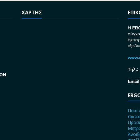
ΧΑΡΤΗΣ
ΕΠΙ
H
ER
σύγχρ
έμπει
εξειδι
www.e
Τηλ.:
GON
Email
ERGO
Ποια 
τακτο
Προσε
Μητρώ
Άνοιξ